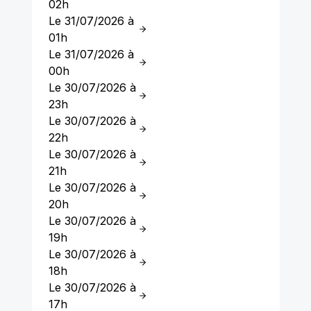
02h
Le 31/07/2026 à
01h
Le 31/07/2026 à
00h
Le 30/07/2026 à
23h
Le 30/07/2026 à
22h
Le 30/07/2026 à
21h
Le 30/07/2026 à
20h
Le 30/07/2026 à
19h
Le 30/07/2026 à
18h
Le 30/07/2026 à
17h