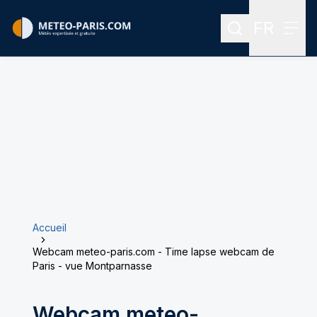
FR
Rechercher
Menu
Menu des
Accueil
Webcam meteo-paris.com - Time lapse webcam de
Paris - vue Montparnasse
Webcam meteo-