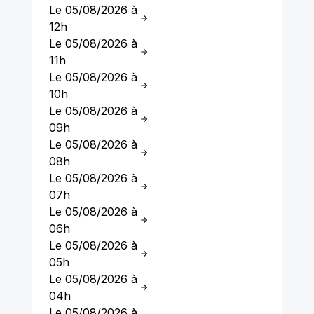
Le 05/08/2026 à
12h
Le 05/08/2026 à
11h
Le 05/08/2026 à
10h
Le 05/08/2026 à
09h
Le 05/08/2026 à
08h
Le 05/08/2026 à
07h
Le 05/08/2026 à
06h
Le 05/08/2026 à
05h
Le 05/08/2026 à
04h
Le 05/08/2026 à