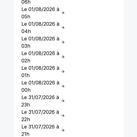
06h
Le 01/08/2026 à
05h
Le 01/08/2026 à
04h
Le 01/08/2026 à
03h
Le 01/08/2026 à
02h
Le 01/08/2026 à
01h
Le 01/08/2026 à
00h
Le 31/07/2026 à
23h
Le 31/07/2026 à
22h
Le 31/07/2026 à
21h