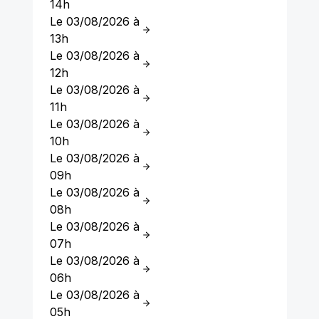
14h
Le 03/08/2026 à
13h
Le 03/08/2026 à
12h
Le 03/08/2026 à
11h
Le 03/08/2026 à
10h
Le 03/08/2026 à
09h
Le 03/08/2026 à
08h
Le 03/08/2026 à
07h
Le 03/08/2026 à
06h
Le 03/08/2026 à
05h