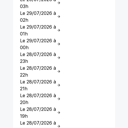
03h
Le 29/07/2026 à
02h
Le 29/07/2026 à
01h
Le 29/07/2026 à
00h
Le 28/07/2026 à
23h
Le 28/07/2026 à
22h
Le 28/07/2026 à
21h
Le 28/07/2026 à
20h
Le 28/07/2026 à
19h
Le 28/07/2026 à