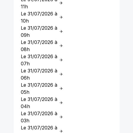
11h
Le 31/07/2026 à
10h
Le 31/07/2026 à
09h
Le 31/07/2026 à
08h
Le 31/07/2026 à
07h
Le 31/07/2026 à
06h
Le 31/07/2026 à
05h
Le 31/07/2026 à
04h
Le 31/07/2026 à
03h
Le 31/07/2026 à