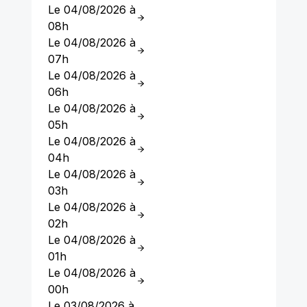
Le 04/08/2026 à
08h
Le 04/08/2026 à
07h
Le 04/08/2026 à
06h
Le 04/08/2026 à
05h
Le 04/08/2026 à
04h
Le 04/08/2026 à
03h
Le 04/08/2026 à
02h
Le 04/08/2026 à
01h
Le 04/08/2026 à
00h
Le 03/08/2026 à