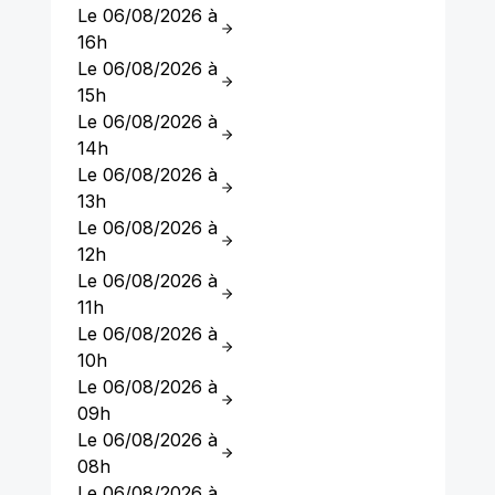
Le 06/08/2026 à
16h
Le 06/08/2026 à
15h
Le 06/08/2026 à
14h
Le 06/08/2026 à
13h
Le 06/08/2026 à
12h
Le 06/08/2026 à
11h
Le 06/08/2026 à
10h
Le 06/08/2026 à
09h
Le 06/08/2026 à
08h
Le 06/08/2026 à