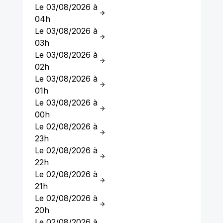
Le 03/08/2026 à
04h
Le 03/08/2026 à
03h
Le 03/08/2026 à
02h
Le 03/08/2026 à
01h
Le 03/08/2026 à
00h
Le 02/08/2026 à
23h
Le 02/08/2026 à
22h
Le 02/08/2026 à
21h
Le 02/08/2026 à
20h
Le 02/08/2026 à