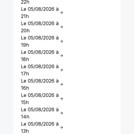
22h
Le 05/08/2026 à
21h
Le 05/08/2026 à
20h
Le 05/08/2026 à
19h
Le 05/08/2026 à
18h
Le 05/08/2026 à
17h
Le 05/08/2026 à
16h
Le 05/08/2026 à
15h
Le 05/08/2026 à
14h
Le 05/08/2026 à
13h