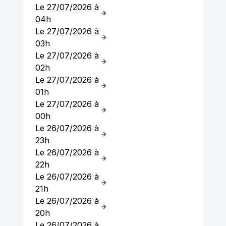
Le 27/07/2026 à
04h
Le 27/07/2026 à
03h
Le 27/07/2026 à
02h
Le 27/07/2026 à
01h
Le 27/07/2026 à
00h
Le 26/07/2026 à
23h
Le 26/07/2026 à
22h
Le 26/07/2026 à
21h
Le 26/07/2026 à
20h
Le 26/07/2026 à