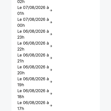
02h
Le 07/08/2026 à
01h
Le 07/08/2026 à
00h
Le 06/08/2026 à
23h
Le 06/08/2026 à
22h
Le 06/08/2026 à
21h
Le 06/08/2026 à
20h
Le 06/08/2026 à
19h
Le 06/08/2026 à
18h
Le 06/08/2026 à
17h