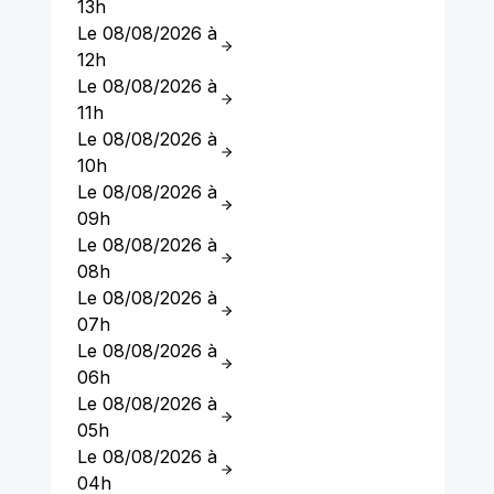
13h
Le 08/08/2026 à
12h
Le 08/08/2026 à
11h
Le 08/08/2026 à
10h
Le 08/08/2026 à
09h
Le 08/08/2026 à
08h
Le 08/08/2026 à
07h
Le 08/08/2026 à
06h
Le 08/08/2026 à
05h
Le 08/08/2026 à
04h