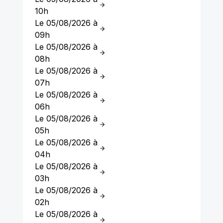
10h
Le 05/08/2026 à
09h
Le 05/08/2026 à
08h
Le 05/08/2026 à
07h
Le 05/08/2026 à
06h
Le 05/08/2026 à
05h
Le 05/08/2026 à
04h
Le 05/08/2026 à
03h
Le 05/08/2026 à
02h
Le 05/08/2026 à