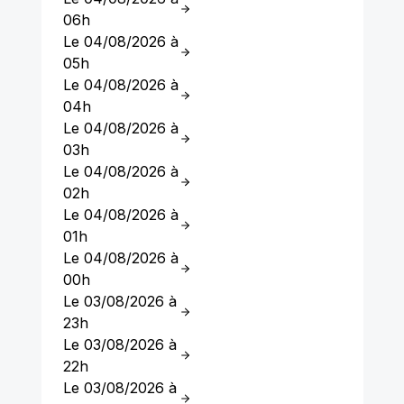
06h
Le 04/08/2026 à
05h
Le 04/08/2026 à
04h
Le 04/08/2026 à
03h
Le 04/08/2026 à
02h
Le 04/08/2026 à
01h
Le 04/08/2026 à
00h
Le 03/08/2026 à
23h
Le 03/08/2026 à
22h
Le 03/08/2026 à