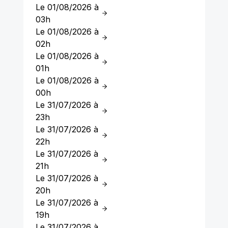
Le 01/08/2026 à
03h
Le 01/08/2026 à
02h
Le 01/08/2026 à
01h
Le 01/08/2026 à
00h
Le 31/07/2026 à
23h
Le 31/07/2026 à
22h
Le 31/07/2026 à
21h
Le 31/07/2026 à
20h
Le 31/07/2026 à
19h
Le 31/07/2026 à