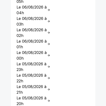
05h
Le 06/08/2026 à
04h
Le 06/08/2026 à
03h
Le 06/08/2026 à
02h
Le 06/08/2026 à
01h
Le 06/08/2026 à
00h
Le 05/08/2026 à
23h
Le 05/08/2026 à
22h
Le 05/08/2026 à
21h
Le 05/08/2026 à
20h