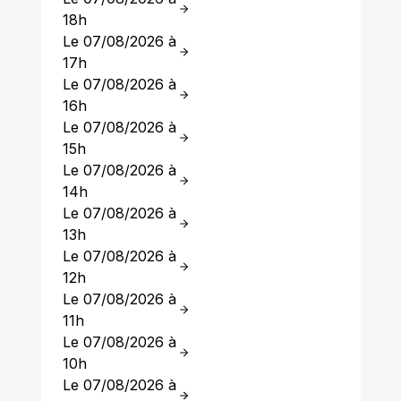
18h
Le 07/08/2026 à
17h
Le 07/08/2026 à
16h
Le 07/08/2026 à
15h
Le 07/08/2026 à
14h
Le 07/08/2026 à
13h
Le 07/08/2026 à
12h
Le 07/08/2026 à
11h
Le 07/08/2026 à
10h
Le 07/08/2026 à