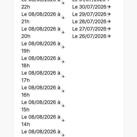
22h
Le 30/07/2026
Le 08/08/2026 à
Le 29/07/2026
21h
Le 28/07/2026
Le 08/08/2026 à
Le 27/07/2026
20h
Le 26/07/2026
Le 08/08/2026 à
19h
Le 08/08/2026 à
18h
Le 08/08/2026 à
17h
Le 08/08/2026 à
16h
Le 08/08/2026 à
15h
Le 08/08/2026 à
14h
Le 08/08/2026 à