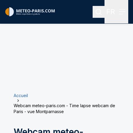
FR
Rechercher
Menu
Menu des
Accueil
Webcam meteo-paris.com - Time lapse webcam de
Paris - vue Montparnasse
Webcam meteo-