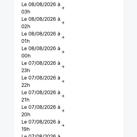
Le 08/08/2026 à
03h
Le 08/08/2026 à
02h
Le 08/08/2026 à
01h
Le 08/08/2026 à
00h
Le 07/08/2026 à
23h
Le 07/08/2026 à
22h
Le 07/08/2026 à
21h
Le 07/08/2026 à
20h
Le 07/08/2026 à
19h
Le 07/08/2026 à