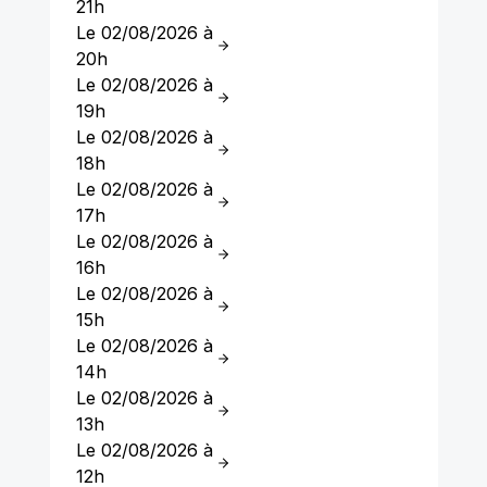
21h
Le 02/08/2026 à
20h
Le 02/08/2026 à
19h
Le 02/08/2026 à
18h
Le 02/08/2026 à
17h
Le 02/08/2026 à
16h
Le 02/08/2026 à
15h
Le 02/08/2026 à
14h
Le 02/08/2026 à
13h
Le 02/08/2026 à
12h