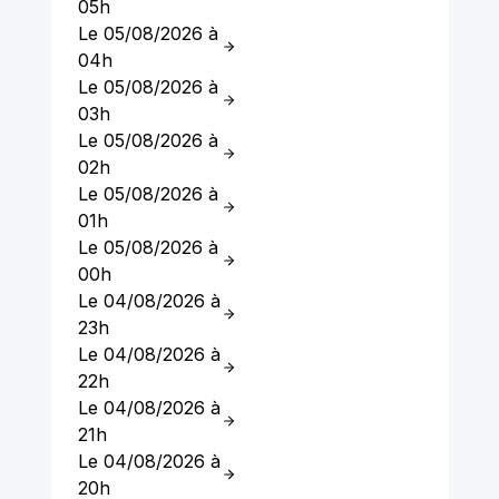
05h
Le 05/08/2026 à
04h
Le 05/08/2026 à
03h
Le 05/08/2026 à
02h
Le 05/08/2026 à
01h
Le 05/08/2026 à
00h
Le 04/08/2026 à
23h
Le 04/08/2026 à
22h
Le 04/08/2026 à
21h
Le 04/08/2026 à
20h