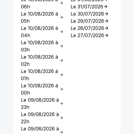
06h
Le 31/07/2026
Le 10/08/2026 à
Le 30/07/2026
05h
Le 29/07/2026
Le 10/08/2026 à
Le 28/07/2026
04h
Le 27/07/2026
Le 10/08/2026 à
03h
Le 10/08/2026 à
02h
Le 10/08/2026 à
01h
Le 10/08/2026 à
00h
Le 09/08/2026 à
23h
Le 09/08/2026 à
22h
Le 09/08/2026 à