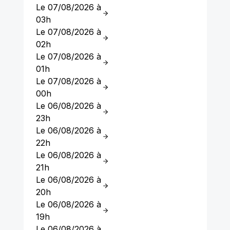
Le 07/08/2026 à
03h
Le 07/08/2026 à
02h
Le 07/08/2026 à
01h
Le 07/08/2026 à
00h
Le 06/08/2026 à
23h
Le 06/08/2026 à
22h
Le 06/08/2026 à
21h
Le 06/08/2026 à
20h
Le 06/08/2026 à
19h
Le 06/08/2026 à