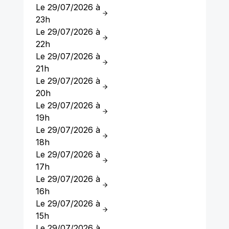
Le 29/07/2026 à
23h
Le 29/07/2026 à
22h
Le 29/07/2026 à
21h
Le 29/07/2026 à
20h
Le 29/07/2026 à
19h
Le 29/07/2026 à
18h
Le 29/07/2026 à
17h
Le 29/07/2026 à
16h
Le 29/07/2026 à
15h
Le 29/07/2026 à