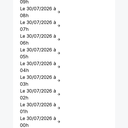
09h
Le 30/07/2026 à
08h
Le 30/07/2026 à
07h
Le 30/07/2026 à
06h
Le 30/07/2026 à
05h
Le 30/07/2026 à
04h
Le 30/07/2026 à
03h
Le 30/07/2026 à
02h
Le 30/07/2026 à
01h
Le 30/07/2026 à
00h