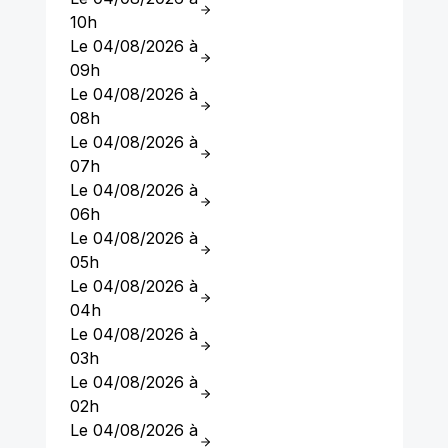
10h
Le 04/08/2026 à
09h
Le 04/08/2026 à
08h
Le 04/08/2026 à
07h
Le 04/08/2026 à
06h
Le 04/08/2026 à
05h
Le 04/08/2026 à
04h
Le 04/08/2026 à
03h
Le 04/08/2026 à
02h
Le 04/08/2026 à