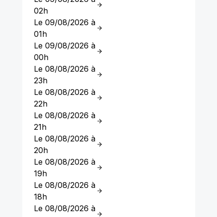
02h
Le 09/08/2026 à
01h
Le 09/08/2026 à
00h
Le 08/08/2026 à
23h
Le 08/08/2026 à
22h
Le 08/08/2026 à
21h
Le 08/08/2026 à
20h
Le 08/08/2026 à
19h
Le 08/08/2026 à
18h
Le 08/08/2026 à