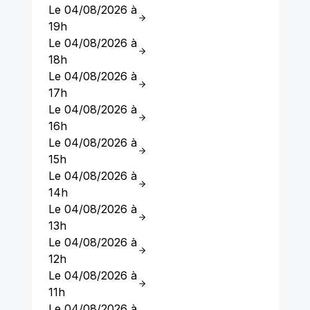
Le 04/08/2026 à
19h
Le 04/08/2026 à
18h
Le 04/08/2026 à
17h
Le 04/08/2026 à
16h
Le 04/08/2026 à
15h
Le 04/08/2026 à
14h
Le 04/08/2026 à
13h
Le 04/08/2026 à
12h
Le 04/08/2026 à
11h
Le 04/08/2026 à