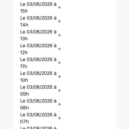
Le 03/08/2026 à
15h
Le 03/08/2026 à
14h
Le 03/08/2026 à
13h
Le 03/08/2026 à
12h
Le 03/08/2026 à
11h
Le 03/08/2026 à
10h
Le 03/08/2026 à
09h
Le 03/08/2026 à
08h
Le 03/08/2026 à
07h
Le 03/08/2026 à