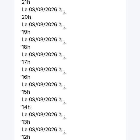
21h
Le 09/08/2026 à
20h
Le 09/08/2026 à
19h
Le 09/08/2026 à
18h
Le 09/08/2026 à
17h
Le 09/08/2026 à
16h
Le 09/08/2026 à
15h
Le 09/08/2026 à
14h
Le 09/08/2026 à
13h
Le 09/08/2026 à
12h