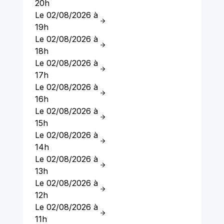
20h
Le 02/08/2026 à
19h
Le 02/08/2026 à
18h
Le 02/08/2026 à
17h
Le 02/08/2026 à
16h
Le 02/08/2026 à
15h
Le 02/08/2026 à
14h
Le 02/08/2026 à
13h
Le 02/08/2026 à
12h
Le 02/08/2026 à
11h