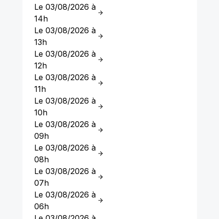
Le 03/08/2026 à
14h
Le 03/08/2026 à
13h
Le 03/08/2026 à
12h
Le 03/08/2026 à
11h
Le 03/08/2026 à
10h
Le 03/08/2026 à
09h
Le 03/08/2026 à
08h
Le 03/08/2026 à
07h
Le 03/08/2026 à
06h
Le 03/08/2026 à