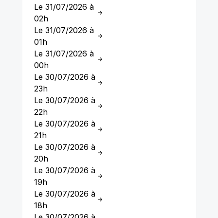
Le 31/07/2026 à
02h
Le 31/07/2026 à
01h
Le 31/07/2026 à
00h
Le 30/07/2026 à
23h
Le 30/07/2026 à
22h
Le 30/07/2026 à
21h
Le 30/07/2026 à
20h
Le 30/07/2026 à
19h
Le 30/07/2026 à
18h
Le 30/07/2026 à