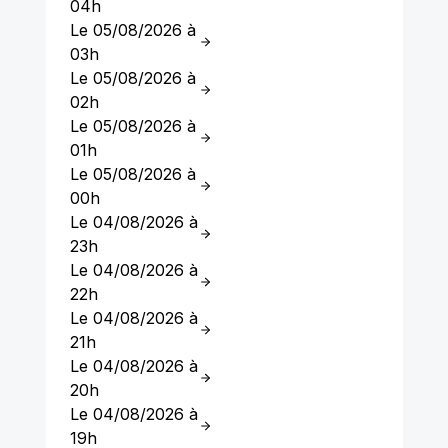
04h
Le 05/08/2026 à
03h
Le 05/08/2026 à
02h
Le 05/08/2026 à
01h
Le 05/08/2026 à
00h
Le 04/08/2026 à
23h
Le 04/08/2026 à
22h
Le 04/08/2026 à
21h
Le 04/08/2026 à
20h
Le 04/08/2026 à
19h