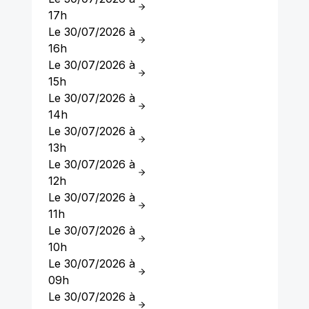
17h
Le 30/07/2026 à
16h
Le 30/07/2026 à
15h
Le 30/07/2026 à
14h
Le 30/07/2026 à
13h
Le 30/07/2026 à
12h
Le 30/07/2026 à
11h
Le 30/07/2026 à
10h
Le 30/07/2026 à
09h
Le 30/07/2026 à