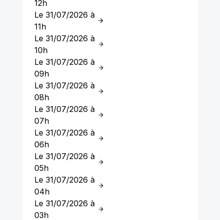
12h
Le 31/07/2026 à
11h
Le 31/07/2026 à
10h
Le 31/07/2026 à
09h
Le 31/07/2026 à
08h
Le 31/07/2026 à
07h
Le 31/07/2026 à
06h
Le 31/07/2026 à
05h
Le 31/07/2026 à
04h
Le 31/07/2026 à
03h