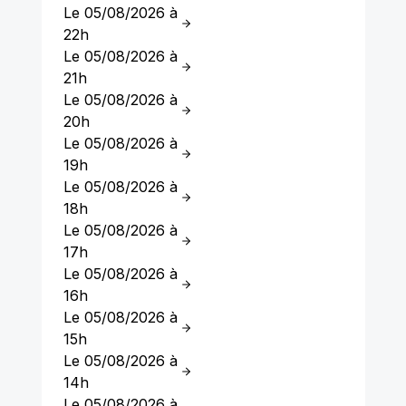
Le 05/08/2026 à
22h
Le 05/08/2026 à
21h
Le 05/08/2026 à
20h
Le 05/08/2026 à
19h
Le 05/08/2026 à
18h
Le 05/08/2026 à
17h
Le 05/08/2026 à
16h
Le 05/08/2026 à
15h
Le 05/08/2026 à
14h
Le 05/08/2026 à