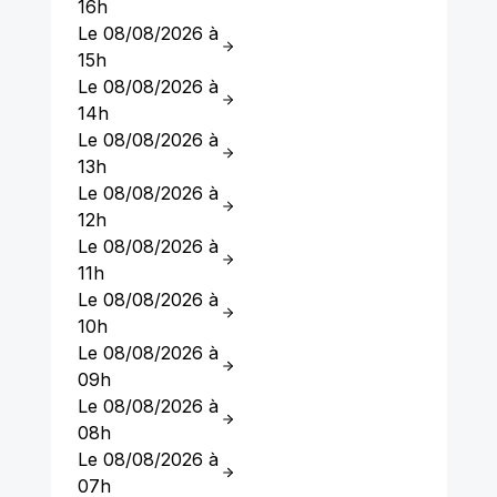
16h
Le 08/08/2026 à
15h
Le 08/08/2026 à
14h
Le 08/08/2026 à
13h
Le 08/08/2026 à
12h
Le 08/08/2026 à
11h
Le 08/08/2026 à
10h
Le 08/08/2026 à
09h
Le 08/08/2026 à
08h
Le 08/08/2026 à
07h