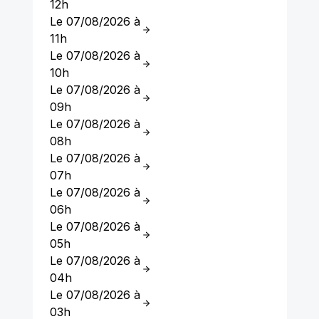
12h
Le 07/08/2026 à
11h
Le 07/08/2026 à
10h
Le 07/08/2026 à
09h
Le 07/08/2026 à
08h
Le 07/08/2026 à
07h
Le 07/08/2026 à
06h
Le 07/08/2026 à
05h
Le 07/08/2026 à
04h
Le 07/08/2026 à
03h