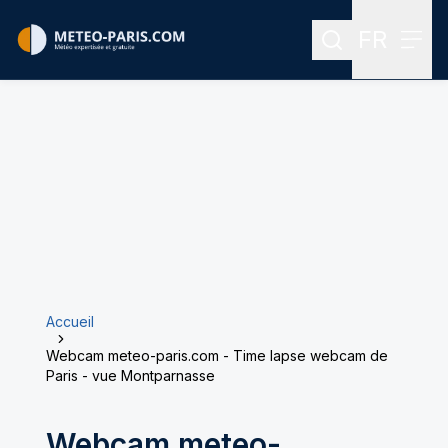
FR
Rechercher
Menu
Menu des
Accueil
Webcam meteo-paris.com - Time lapse webcam de
Paris - vue Montparnasse
Webcam meteo-