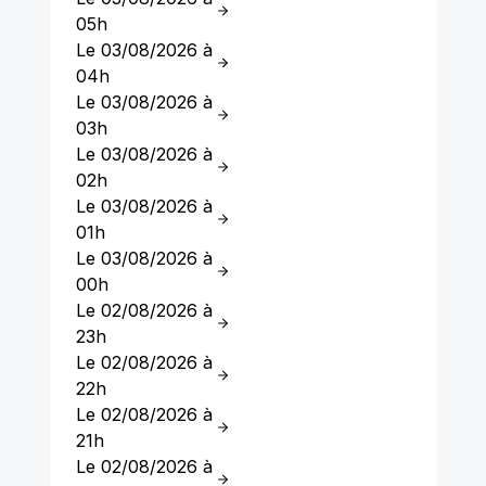
05h
Le 03/08/2026 à
04h
Le 03/08/2026 à
03h
Le 03/08/2026 à
02h
Le 03/08/2026 à
01h
Le 03/08/2026 à
00h
Le 02/08/2026 à
23h
Le 02/08/2026 à
22h
Le 02/08/2026 à
21h
Le 02/08/2026 à