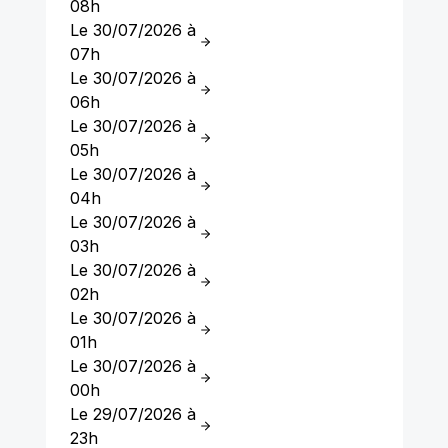
08h
Le 30/07/2026 à
07h
Le 30/07/2026 à
06h
Le 30/07/2026 à
05h
Le 30/07/2026 à
04h
Le 30/07/2026 à
03h
Le 30/07/2026 à
02h
Le 30/07/2026 à
01h
Le 30/07/2026 à
00h
Le 29/07/2026 à
23h