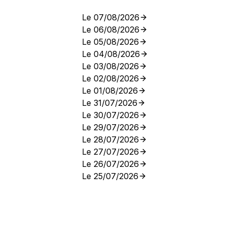
Le 07/08/2026
Le 06/08/2026
Le 05/08/2026
Le 04/08/2026
Le 03/08/2026
Le 02/08/2026
Le 01/08/2026
Le 31/07/2026
Le 30/07/2026
Le 29/07/2026
Le 28/07/2026
Le 27/07/2026
Le 26/07/2026
Le 25/07/2026