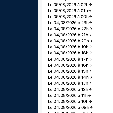
Le 05/08/2026 à 02h
Le 05/08/2026 à 01h
Le 05/08/2026 à 00h
Le 04/08/2026 à 23h
Le 04/08/2026 à 22h
Le 04/08/2026 à 21h
Le 04/08/2026 à 20h
Le 04/08/2026 à 19h
Le 04/08/2026 à 18h
Le 04/08/2026 à 17h
Le 04/08/2026 à 16h
Le 04/08/2026 à 15h
Le 04/08/2026 à 14h
Le 04/08/2026 à 13h
Le 04/08/2026 à 12h
Le 04/08/2026 à 11h
Le 04/08/2026 à 10h
Le 04/08/2026 à 09h