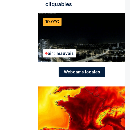
cliquables
19.0°C
air : mauvais
Webcams locales