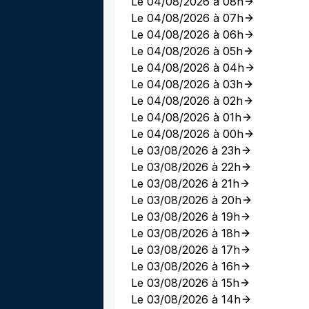
Le 04/08/2026 à 08h
Le 04/08/2026 à 07h
Le 04/08/2026 à 06h
Le 04/08/2026 à 05h
Le 04/08/2026 à 04h
Le 04/08/2026 à 03h
Le 04/08/2026 à 02h
Le 04/08/2026 à 01h
Le 04/08/2026 à 00h
Le 03/08/2026 à 23h
Le 03/08/2026 à 22h
Le 03/08/2026 à 21h
Le 03/08/2026 à 20h
Le 03/08/2026 à 19h
Le 03/08/2026 à 18h
Le 03/08/2026 à 17h
Le 03/08/2026 à 16h
Le 03/08/2026 à 15h
Le 03/08/2026 à 14h