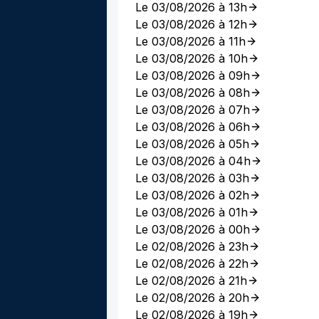
Le 03/08/2026 à 13h
Le 03/08/2026 à 12h
Le 03/08/2026 à 11h
Le 03/08/2026 à 10h
Le 03/08/2026 à 09h
Le 03/08/2026 à 08h
Le 03/08/2026 à 07h
Le 03/08/2026 à 06h
Le 03/08/2026 à 05h
Le 03/08/2026 à 04h
Le 03/08/2026 à 03h
Le 03/08/2026 à 02h
Le 03/08/2026 à 01h
Le 03/08/2026 à 00h
Le 02/08/2026 à 23h
Le 02/08/2026 à 22h
Le 02/08/2026 à 21h
Le 02/08/2026 à 20h
Le 02/08/2026 à 19h