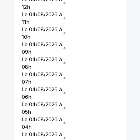
12h
Le 04/08/2026 à
11h
Le 04/08/2026 à
10h
Le 04/08/2026 à
09h
Le 04/08/2026 à
08h
Le 04/08/2026 à
07h
Le 04/08/2026 à
06h
Le 04/08/2026 à
05h
Le 04/08/2026 à
04h
Le 04/08/2026 à