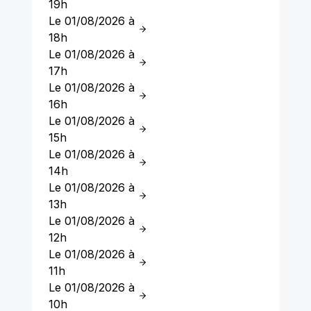
19h
Le 01/08/2026 à
18h
Le 01/08/2026 à
17h
Le 01/08/2026 à
16h
Le 01/08/2026 à
15h
Le 01/08/2026 à
14h
Le 01/08/2026 à
13h
Le 01/08/2026 à
12h
Le 01/08/2026 à
11h
Le 01/08/2026 à
10h