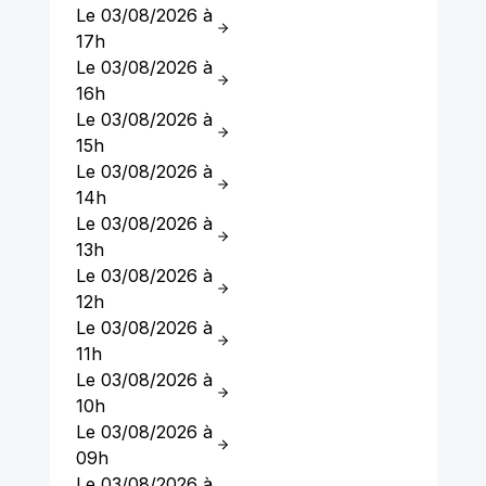
Le 03/08/2026 à
17h
Le 03/08/2026 à
16h
Le 03/08/2026 à
15h
Le 03/08/2026 à
14h
Le 03/08/2026 à
13h
Le 03/08/2026 à
12h
Le 03/08/2026 à
11h
Le 03/08/2026 à
10h
Le 03/08/2026 à
09h
Le 03/08/2026 à