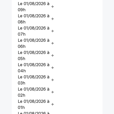
Le 01/08/2026 à
09h
Le 01/08/2026 à
08h
Le 01/08/2026 à
07h
Le 01/08/2026 à
06h
Le 01/08/2026 à
05h
Le 01/08/2026 à
04h
Le 01/08/2026 à
03h
Le 01/08/2026 à
02h
Le 01/08/2026 à
01h
Le 01/08/2026 à