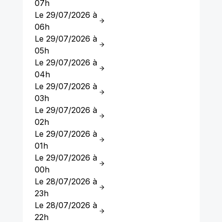
07h
Le 29/07/2026 à
06h
Le 29/07/2026 à
05h
Le 29/07/2026 à
04h
Le 29/07/2026 à
03h
Le 29/07/2026 à
02h
Le 29/07/2026 à
01h
Le 29/07/2026 à
00h
Le 28/07/2026 à
23h
Le 28/07/2026 à
22h