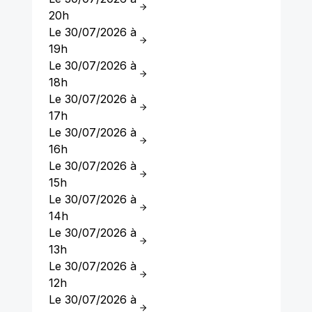
20h
Le 30/07/2026 à
19h
Le 30/07/2026 à
18h
Le 30/07/2026 à
17h
Le 30/07/2026 à
16h
Le 30/07/2026 à
15h
Le 30/07/2026 à
14h
Le 30/07/2026 à
13h
Le 30/07/2026 à
12h
Le 30/07/2026 à