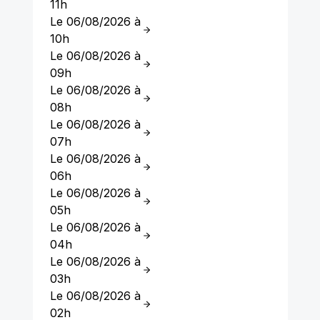
11h
Le 06/08/2026 à
10h
Le 06/08/2026 à
09h
Le 06/08/2026 à
08h
Le 06/08/2026 à
07h
Le 06/08/2026 à
06h
Le 06/08/2026 à
05h
Le 06/08/2026 à
04h
Le 06/08/2026 à
03h
Le 06/08/2026 à
02h