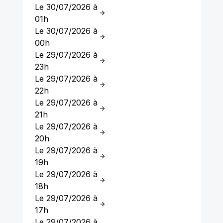
Le 30/07/2026 à
01h
Le 30/07/2026 à
00h
Le 29/07/2026 à
23h
Le 29/07/2026 à
22h
Le 29/07/2026 à
21h
Le 29/07/2026 à
20h
Le 29/07/2026 à
19h
Le 29/07/2026 à
18h
Le 29/07/2026 à
17h
Le 29/07/2026 à