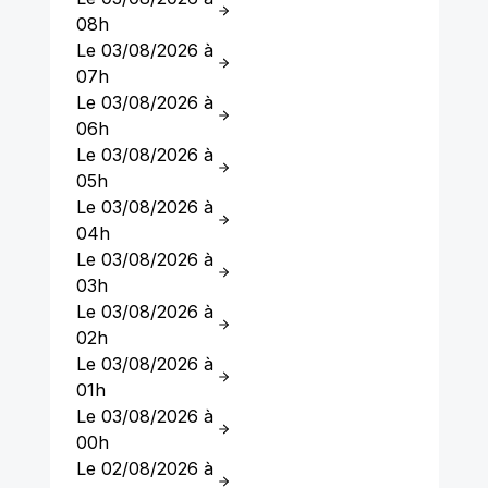
08h
Le 03/08/2026 à
07h
Le 03/08/2026 à
06h
Le 03/08/2026 à
05h
Le 03/08/2026 à
04h
Le 03/08/2026 à
03h
Le 03/08/2026 à
02h
Le 03/08/2026 à
01h
Le 03/08/2026 à
00h
Le 02/08/2026 à