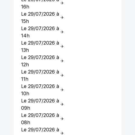
16h
Le 29/07/2026 à
15h
Le 29/07/2026 à
14h
Le 29/07/2026 à
13h
Le 29/07/2026 à
12h
Le 29/07/2026 à
11h
Le 29/07/2026 à
10h
Le 29/07/2026 à
09h
Le 29/07/2026 à
08h
Le 29/07/2026 à