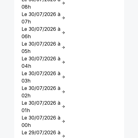
08h
Le 30/07/2026 à
07h
Le 30/07/2026 à
06h
Le 30/07/2026 à
05h
Le 30/07/2026 à
04h
Le 30/07/2026 à
03h
Le 30/07/2026 à
02h
Le 30/07/2026 à
01h
Le 30/07/2026 à
00h
Le 29/07/2026 à