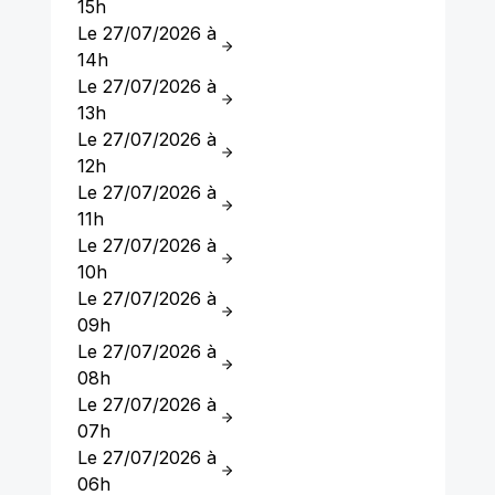
15h
Le 27/07/2026 à
14h
Le 27/07/2026 à
13h
Le 27/07/2026 à
12h
Le 27/07/2026 à
11h
Le 27/07/2026 à
10h
Le 27/07/2026 à
09h
Le 27/07/2026 à
08h
Le 27/07/2026 à
07h
Le 27/07/2026 à
06h