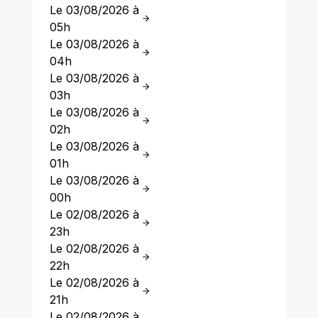
Le 03/08/2026 à
05h
Le 03/08/2026 à
04h
Le 03/08/2026 à
03h
Le 03/08/2026 à
02h
Le 03/08/2026 à
01h
Le 03/08/2026 à
00h
Le 02/08/2026 à
23h
Le 02/08/2026 à
22h
Le 02/08/2026 à
21h
Le 02/08/2026 à