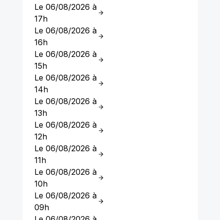
Le 06/08/2026 à
17h
Le 06/08/2026 à
16h
Le 06/08/2026 à
15h
Le 06/08/2026 à
14h
Le 06/08/2026 à
13h
Le 06/08/2026 à
12h
Le 06/08/2026 à
11h
Le 06/08/2026 à
10h
Le 06/08/2026 à
09h
Le 06/08/2026 à