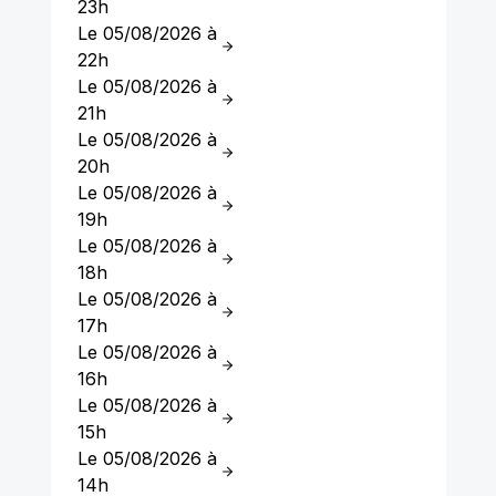
23h
Le 05/08/2026 à
22h
Le 05/08/2026 à
21h
Le 05/08/2026 à
20h
Le 05/08/2026 à
19h
Le 05/08/2026 à
18h
Le 05/08/2026 à
17h
Le 05/08/2026 à
16h
Le 05/08/2026 à
15h
Le 05/08/2026 à
14h