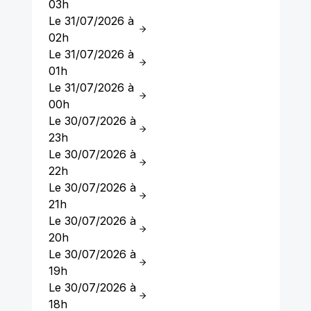
03h
Le 31/07/2026 à
02h
Le 31/07/2026 à
01h
Le 31/07/2026 à
00h
Le 30/07/2026 à
23h
Le 30/07/2026 à
22h
Le 30/07/2026 à
21h
Le 30/07/2026 à
20h
Le 30/07/2026 à
19h
Le 30/07/2026 à
18h