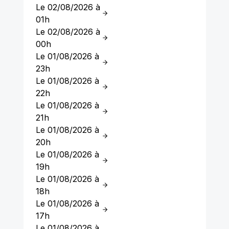
Le 02/08/2026 à
01h
Le 02/08/2026 à
00h
Le 01/08/2026 à
23h
Le 01/08/2026 à
22h
Le 01/08/2026 à
21h
Le 01/08/2026 à
20h
Le 01/08/2026 à
19h
Le 01/08/2026 à
18h
Le 01/08/2026 à
17h
Le 01/08/2026 à