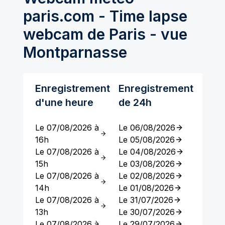
paris.com - Time lapse
webcam de Paris - vue
Montparnasse
Enregistrement
Enregistrement
d'une heure
de 24h
Le 07/08/2026 à
Le 06/08/2026
16h
Le 05/08/2026
Le 07/08/2026 à
Le 04/08/2026
15h
Le 03/08/2026
Le 07/08/2026 à
Le 02/08/2026
14h
Le 01/08/2026
Le 07/08/2026 à
Le 31/07/2026
13h
Le 30/07/2026
Le 07/08/2026 à
Le 29/07/2026