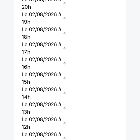
20h
Le 02/08/2026 à
19h
Le 02/08/2026 à
18h
Le 02/08/2026 à
17h
Le 02/08/2026 à
16h
Le 02/08/2026 à
15h
Le 02/08/2026 à
14h
Le 02/08/2026 à
13h
Le 02/08/2026 à
12h
Le 02/08/2026 à