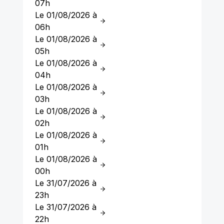
07h
Le 01/08/2026 à
06h
Le 01/08/2026 à
05h
Le 01/08/2026 à
04h
Le 01/08/2026 à
03h
Le 01/08/2026 à
02h
Le 01/08/2026 à
01h
Le 01/08/2026 à
00h
Le 31/07/2026 à
23h
Le 31/07/2026 à
22h