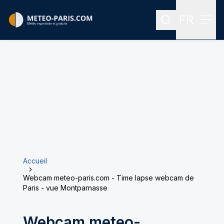
FR
Rechercher
Menu
Menu des
Accueil
Webcam meteo-paris.com - Time lapse webcam de
Paris - vue Montparnasse
Webcam meteo-