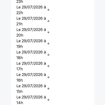
23h
Le 29/07/2026 à
22h
Le 29/07/2026 à
21h
Le 29/07/2026 à
20h
Le 29/07/2026 à
19h
Le 29/07/2026 à
18h
Le 29/07/2026 à
17h
Le 29/07/2026 à
16h
Le 29/07/2026 à
15h
Le 29/07/2026 à
14h