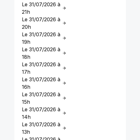
Le 31/07/2026 à
21h
Le 31/07/2026 à
20h
Le 31/07/2026 à
19h
Le 31/07/2026 à
18h
Le 31/07/2026 à
17h
Le 31/07/2026 à
16h
Le 31/07/2026 à
15h
Le 31/07/2026 à
14h
Le 31/07/2026 à
13h
Le 31/07/2026 à