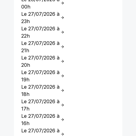
00h
Le 27/07/2026 à
23h
Le 27/07/2026 à
22h
Le 27/07/2026 à
21h
Le 27/07/2026 à
20h
Le 27/07/2026 à
19h
Le 27/07/2026 à
18h
Le 27/07/2026 à
17h
Le 27/07/2026 à
16h
Le 27/07/2026 à