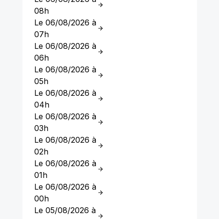
08h
Le 06/08/2026 à
07h
Le 06/08/2026 à
06h
Le 06/08/2026 à
05h
Le 06/08/2026 à
04h
Le 06/08/2026 à
03h
Le 06/08/2026 à
02h
Le 06/08/2026 à
01h
Le 06/08/2026 à
00h
Le 05/08/2026 à