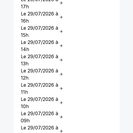
17h
Le 29/07/2026 à
16h
Le 29/07/2026 à
15h
Le 29/07/2026 à
14h
Le 29/07/2026 à
13h
Le 29/07/2026 à
12h
Le 29/07/2026 à
11h
Le 29/07/2026 à
10h
Le 29/07/2026 à
09h
Le 29/07/2026 à