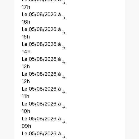
17h
Le 05/08/2026 à
16h
Le 05/08/2026 à
15h
Le 05/08/2026 à
14h
Le 05/08/2026 à
13h
Le 05/08/2026 à
12h
Le 05/08/2026 à
11h
Le 05/08/2026 à
10h
Le 05/08/2026 à
09h
Le 05/08/2026 à