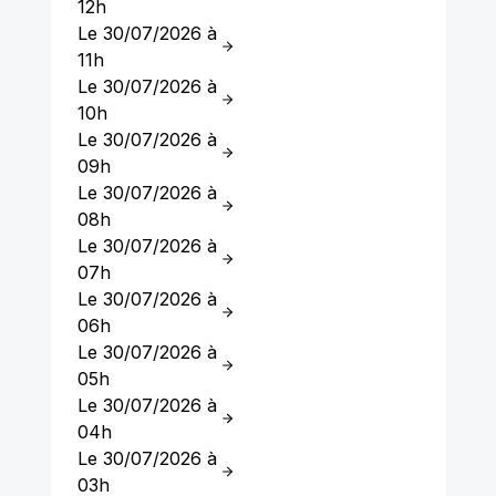
12h
Le 30/07/2026 à
11h
Le 30/07/2026 à
10h
Le 30/07/2026 à
09h
Le 30/07/2026 à
08h
Le 30/07/2026 à
07h
Le 30/07/2026 à
06h
Le 30/07/2026 à
05h
Le 30/07/2026 à
04h
Le 30/07/2026 à
03h