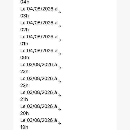
04h
Le 04/08/2026 à
03h
Le 04/08/2026 à
02h
Le 04/08/2026 à
01h
Le 04/08/2026 à
00h
Le 03/08/2026 à
23h
Le 03/08/2026 à
22h
Le 03/08/2026 à
21h
Le 03/08/2026 à
20h
Le 03/08/2026 à
19h