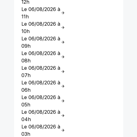
12h
Le 06/08/2026 à
11h
Le 06/08/2026 à
10h
Le 06/08/2026 à
09h
Le 06/08/2026 à
08h
Le 06/08/2026 à
07h
Le 06/08/2026 à
06h
Le 06/08/2026 à
05h
Le 06/08/2026 à
04h
Le 06/08/2026 à
03h