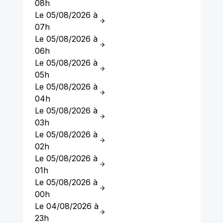
08h
Le 05/08/2026 à
07h
Le 05/08/2026 à
06h
Le 05/08/2026 à
05h
Le 05/08/2026 à
04h
Le 05/08/2026 à
03h
Le 05/08/2026 à
02h
Le 05/08/2026 à
01h
Le 05/08/2026 à
00h
Le 04/08/2026 à
23h