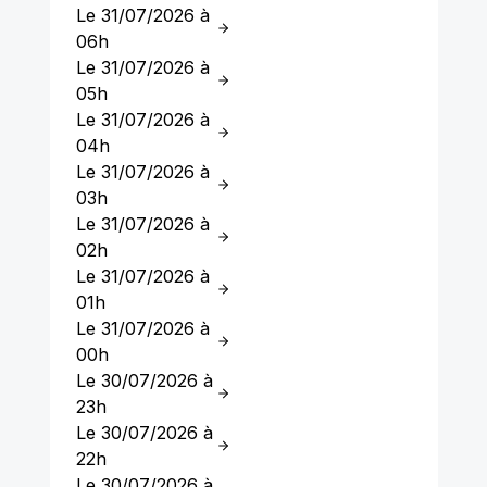
Le 31/07/2026 à
06h
Le 31/07/2026 à
05h
Le 31/07/2026 à
04h
Le 31/07/2026 à
03h
Le 31/07/2026 à
02h
Le 31/07/2026 à
01h
Le 31/07/2026 à
00h
Le 30/07/2026 à
23h
Le 30/07/2026 à
22h
Le 30/07/2026 à