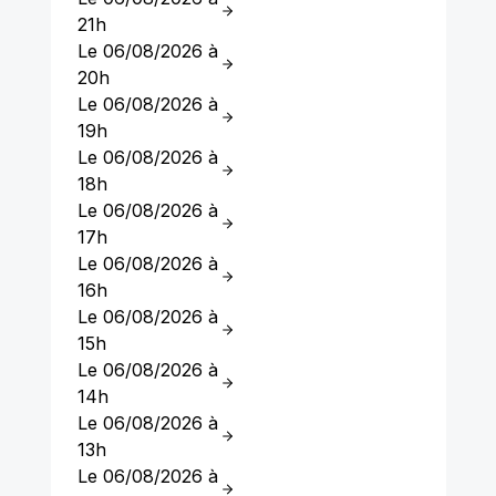
21h
Le 06/08/2026 à
20h
Le 06/08/2026 à
19h
Le 06/08/2026 à
18h
Le 06/08/2026 à
17h
Le 06/08/2026 à
16h
Le 06/08/2026 à
15h
Le 06/08/2026 à
14h
Le 06/08/2026 à
13h
Le 06/08/2026 à