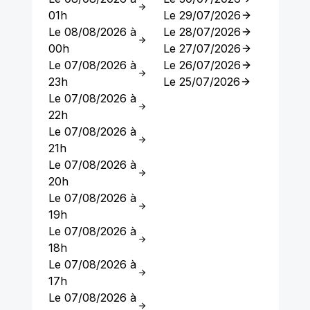
01h
Le 29/07/2026
Le 08/08/2026 à
Le 28/07/2026
00h
Le 27/07/2026
Le 07/08/2026 à
Le 26/07/2026
23h
Le 25/07/2026
Le 07/08/2026 à
22h
Le 07/08/2026 à
21h
Le 07/08/2026 à
20h
Le 07/08/2026 à
19h
Le 07/08/2026 à
18h
Le 07/08/2026 à
17h
Le 07/08/2026 à