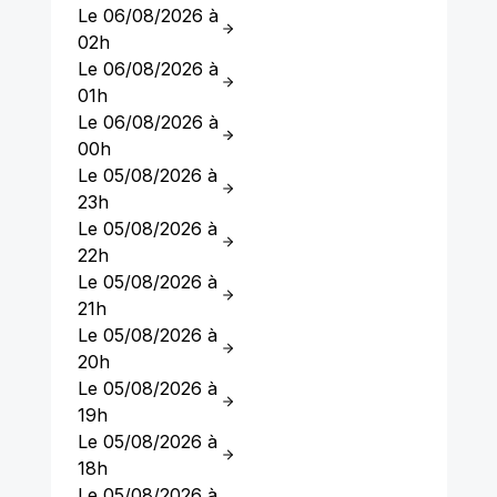
Le 06/08/2026 à
02h
Le 06/08/2026 à
01h
Le 06/08/2026 à
00h
Le 05/08/2026 à
23h
Le 05/08/2026 à
22h
Le 05/08/2026 à
21h
Le 05/08/2026 à
20h
Le 05/08/2026 à
19h
Le 05/08/2026 à
18h
Le 05/08/2026 à