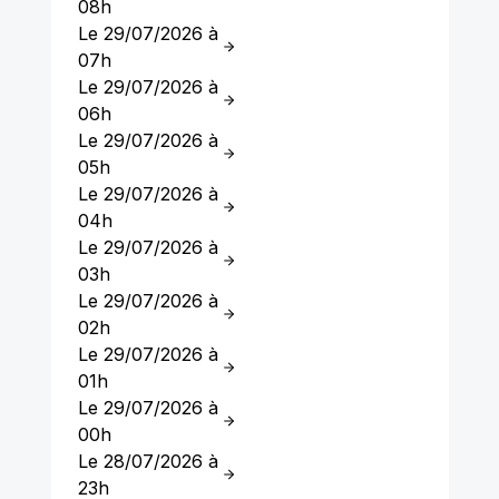
08h
Le 29/07/2026 à
07h
Le 29/07/2026 à
06h
Le 29/07/2026 à
05h
Le 29/07/2026 à
04h
Le 29/07/2026 à
03h
Le 29/07/2026 à
02h
Le 29/07/2026 à
01h
Le 29/07/2026 à
00h
Le 28/07/2026 à
23h