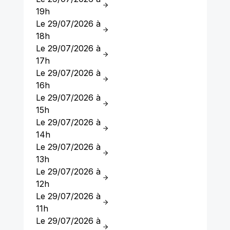
19h
Le 29/07/2026 à
18h
Le 29/07/2026 à
17h
Le 29/07/2026 à
16h
Le 29/07/2026 à
15h
Le 29/07/2026 à
14h
Le 29/07/2026 à
13h
Le 29/07/2026 à
12h
Le 29/07/2026 à
11h
Le 29/07/2026 à