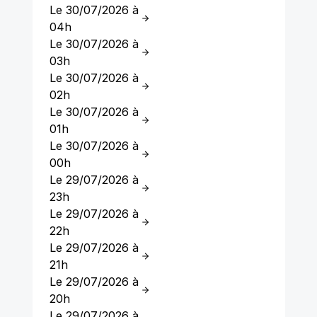
Le 30/07/2026 à
04h
Le 30/07/2026 à
03h
Le 30/07/2026 à
02h
Le 30/07/2026 à
01h
Le 30/07/2026 à
00h
Le 29/07/2026 à
23h
Le 29/07/2026 à
22h
Le 29/07/2026 à
21h
Le 29/07/2026 à
20h
Le 29/07/2026 à