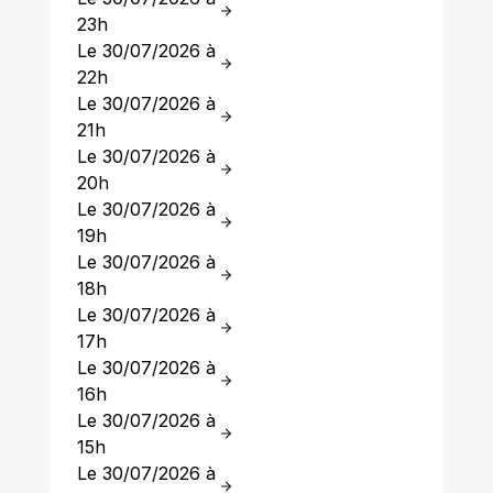
23h
Le 30/07/2026 à
22h
Le 30/07/2026 à
21h
Le 30/07/2026 à
20h
Le 30/07/2026 à
19h
Le 30/07/2026 à
18h
Le 30/07/2026 à
17h
Le 30/07/2026 à
16h
Le 30/07/2026 à
15h
Le 30/07/2026 à