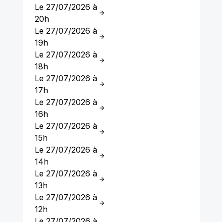
Le 27/07/2026 à
20h
Le 27/07/2026 à
19h
Le 27/07/2026 à
18h
Le 27/07/2026 à
17h
Le 27/07/2026 à
16h
Le 27/07/2026 à
15h
Le 27/07/2026 à
14h
Le 27/07/2026 à
13h
Le 27/07/2026 à
12h
Le 27/07/2026 à