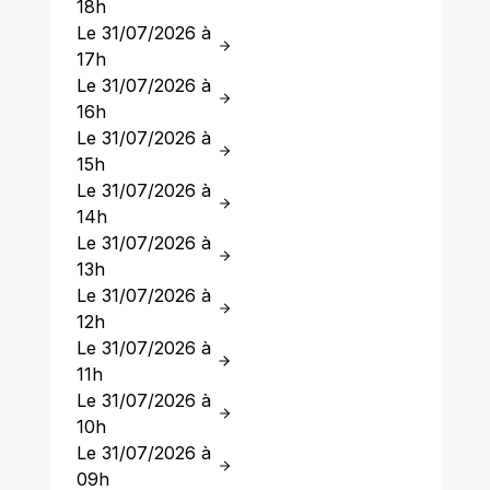
18h
Le 31/07/2026 à
17h
Le 31/07/2026 à
16h
Le 31/07/2026 à
15h
Le 31/07/2026 à
14h
Le 31/07/2026 à
13h
Le 31/07/2026 à
12h
Le 31/07/2026 à
11h
Le 31/07/2026 à
10h
Le 31/07/2026 à
09h