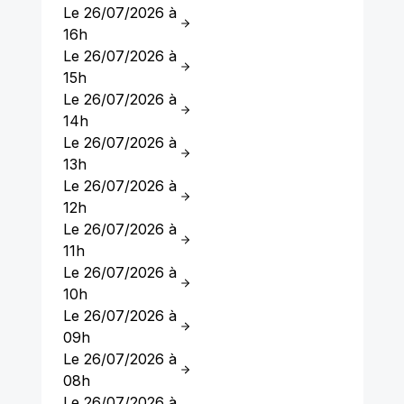
Le 26/07/2026 à
16h
Le 26/07/2026 à
15h
Le 26/07/2026 à
14h
Le 26/07/2026 à
13h
Le 26/07/2026 à
12h
Le 26/07/2026 à
11h
Le 26/07/2026 à
10h
Le 26/07/2026 à
09h
Le 26/07/2026 à
08h
Le 26/07/2026 à