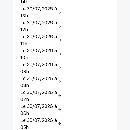
14h
Le 30/07/2026 à
13h
Le 30/07/2026 à
12h
Le 30/07/2026 à
11h
Le 30/07/2026 à
10h
Le 30/07/2026 à
09h
Le 30/07/2026 à
08h
Le 30/07/2026 à
07h
Le 30/07/2026 à
06h
Le 30/07/2026 à
05h