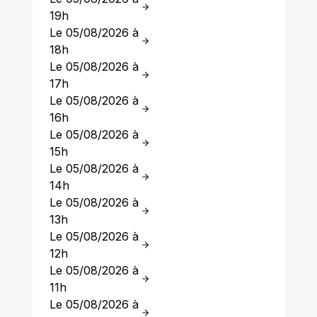
19h
Le 05/08/2026 à
18h
Le 05/08/2026 à
17h
Le 05/08/2026 à
16h
Le 05/08/2026 à
15h
Le 05/08/2026 à
14h
Le 05/08/2026 à
13h
Le 05/08/2026 à
12h
Le 05/08/2026 à
11h
Le 05/08/2026 à