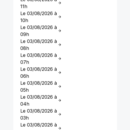
11h
Le 03/08/2026 à
10h
Le 03/08/2026 à
09h
Le 03/08/2026 à
08h
Le 03/08/2026 à
07h
Le 03/08/2026 à
06h
Le 03/08/2026 à
05h
Le 03/08/2026 à
04h
Le 03/08/2026 à
03h
Le 03/08/2026 à