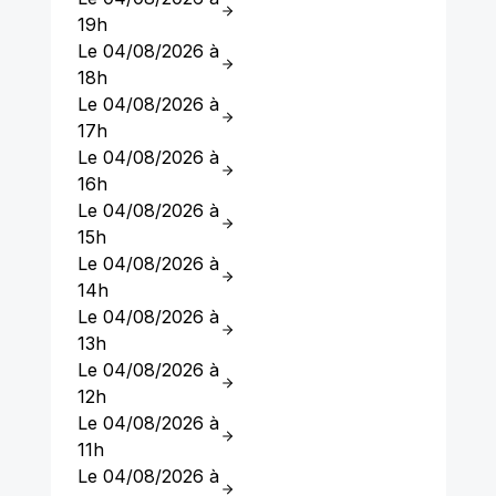
19h
Le 04/08/2026 à
18h
Le 04/08/2026 à
17h
Le 04/08/2026 à
16h
Le 04/08/2026 à
15h
Le 04/08/2026 à
14h
Le 04/08/2026 à
13h
Le 04/08/2026 à
12h
Le 04/08/2026 à
11h
Le 04/08/2026 à