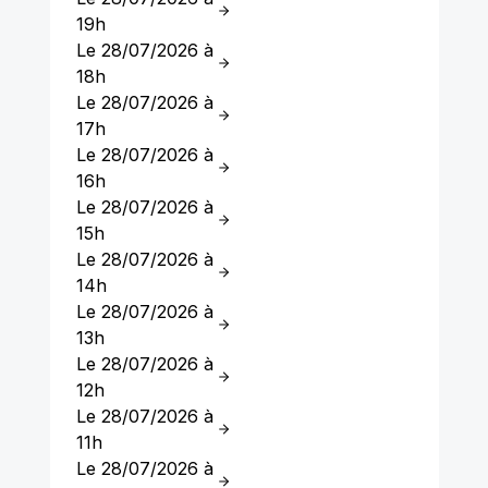
19h
Le 28/07/2026 à
18h
Le 28/07/2026 à
17h
Le 28/07/2026 à
16h
Le 28/07/2026 à
15h
Le 28/07/2026 à
14h
Le 28/07/2026 à
13h
Le 28/07/2026 à
12h
Le 28/07/2026 à
11h
Le 28/07/2026 à