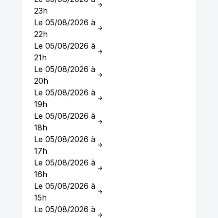
23h
Le 05/08/2026 à
22h
Le 05/08/2026 à
21h
Le 05/08/2026 à
20h
Le 05/08/2026 à
19h
Le 05/08/2026 à
18h
Le 05/08/2026 à
17h
Le 05/08/2026 à
16h
Le 05/08/2026 à
15h
Le 05/08/2026 à