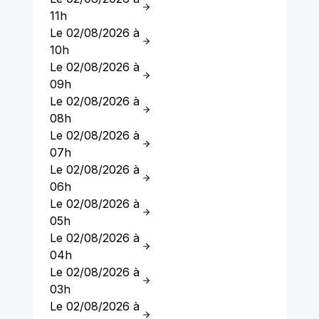
11h
Le 02/08/2026 à
10h
Le 02/08/2026 à
09h
Le 02/08/2026 à
08h
Le 02/08/2026 à
07h
Le 02/08/2026 à
06h
Le 02/08/2026 à
05h
Le 02/08/2026 à
04h
Le 02/08/2026 à
03h
Le 02/08/2026 à