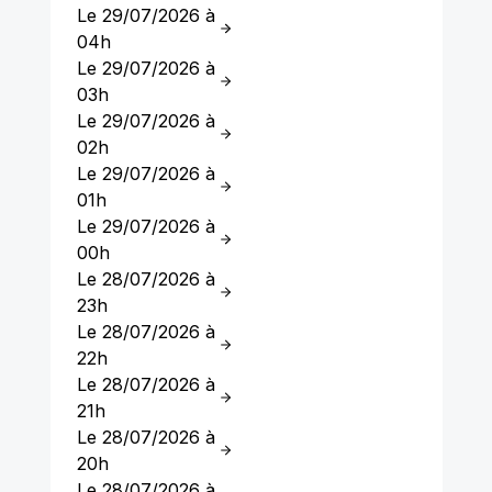
Le 29/07/2026 à
04h
Le 29/07/2026 à
03h
Le 29/07/2026 à
02h
Le 29/07/2026 à
01h
Le 29/07/2026 à
00h
Le 28/07/2026 à
23h
Le 28/07/2026 à
22h
Le 28/07/2026 à
21h
Le 28/07/2026 à
20h
Le 28/07/2026 à