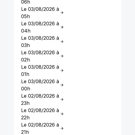
06h
Le 03/08/2026 à
05h
Le 03/08/2026 à
04h
Le 03/08/2026 à
03h
Le 03/08/2026 à
02h
Le 03/08/2026 à
01h
Le 03/08/2026 à
00h
Le 02/08/2026 à
23h
Le 02/08/2026 à
22h
Le 02/08/2026 à
21h