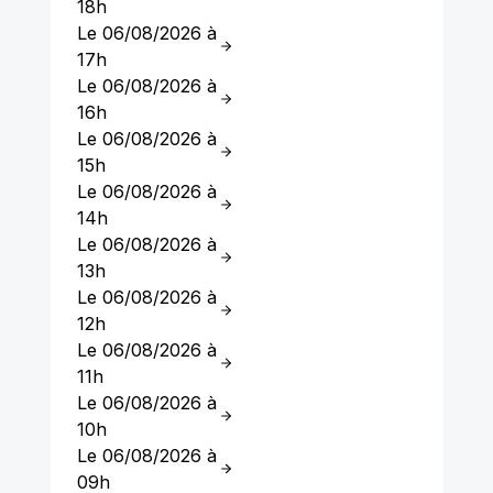
18h
Le 06/08/2026 à
17h
Le 06/08/2026 à
16h
Le 06/08/2026 à
15h
Le 06/08/2026 à
14h
Le 06/08/2026 à
13h
Le 06/08/2026 à
12h
Le 06/08/2026 à
11h
Le 06/08/2026 à
10h
Le 06/08/2026 à
09h