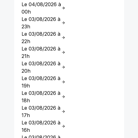
Le 04/08/2026 à
00h
Le 03/08/2026 à
23h
Le 03/08/2026 à
22h
Le 03/08/2026 à
21h
Le 03/08/2026 à
20h
Le 03/08/2026 à
19h
Le 03/08/2026 à
18h
Le 03/08/2026 à
17h
Le 03/08/2026 à
16h
Le 03/08/2026 à