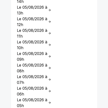
14h
Le 05/08/2026 à
13h
Le 05/08/2026 à
12h
Le 05/08/2026 à
11h
Le 05/08/2026 à
10h
Le 05/08/2026 à
09h
Le 05/08/2026 à
08h
Le 05/08/2026 à
07h
Le 05/08/2026 à
06h
Le 05/08/2026 à
05h