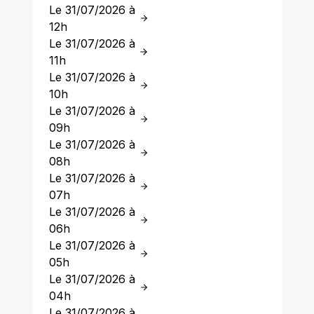
Le 31/07/2026 à
12h
Le 31/07/2026 à
11h
Le 31/07/2026 à
10h
Le 31/07/2026 à
09h
Le 31/07/2026 à
08h
Le 31/07/2026 à
07h
Le 31/07/2026 à
06h
Le 31/07/2026 à
05h
Le 31/07/2026 à
04h
Le 31/07/2026 à