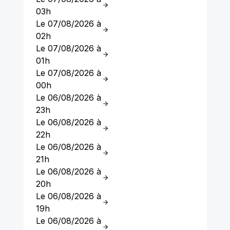
03h
Le 07/08/2026 à
02h
Le 07/08/2026 à
01h
Le 07/08/2026 à
00h
Le 06/08/2026 à
23h
Le 06/08/2026 à
22h
Le 06/08/2026 à
21h
Le 06/08/2026 à
20h
Le 06/08/2026 à
19h
Le 06/08/2026 à