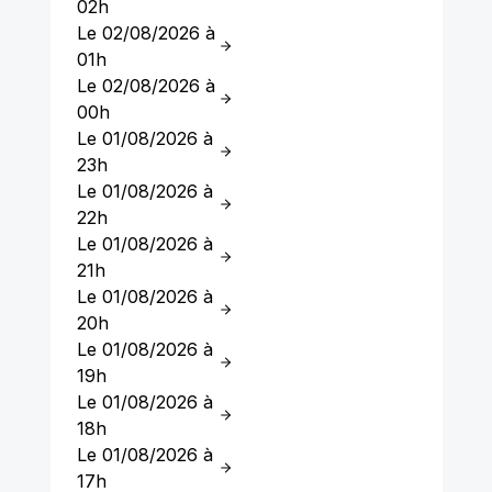
02h
Le 02/08/2026 à
01h
Le 02/08/2026 à
00h
Le 01/08/2026 à
23h
Le 01/08/2026 à
22h
Le 01/08/2026 à
21h
Le 01/08/2026 à
20h
Le 01/08/2026 à
19h
Le 01/08/2026 à
18h
Le 01/08/2026 à
17h