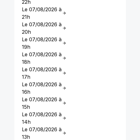
22h
Le 07/08/2026 à
21h
Le 07/08/2026 à
20h
Le 07/08/2026 à
19h
Le 07/08/2026 à
18h
Le 07/08/2026 à
17h
Le 07/08/2026 à
16h
Le 07/08/2026 à
15h
Le 07/08/2026 à
14h
Le 07/08/2026 à
13h