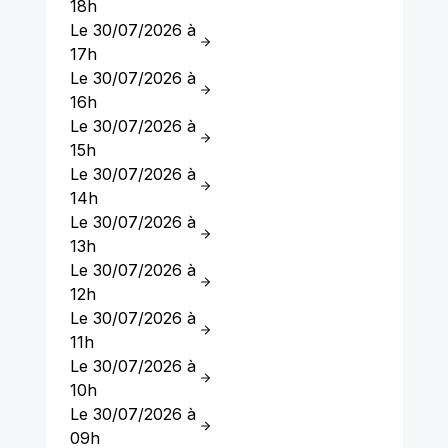
18h
Le 30/07/2026 à
17h
Le 30/07/2026 à
16h
Le 30/07/2026 à
15h
Le 30/07/2026 à
14h
Le 30/07/2026 à
13h
Le 30/07/2026 à
12h
Le 30/07/2026 à
11h
Le 30/07/2026 à
10h
Le 30/07/2026 à
09h