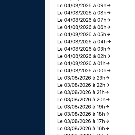
Le 04/08/2026 à 09h
Le 04/08/2026 à 08h
Le 04/08/2026 à 07h
Le 04/08/2026 à 06h
Le 04/08/2026 à 05h
Le 04/08/2026 à 04h
Le 04/08/2026 à 03h
Le 04/08/2026 à 02h
Le 04/08/2026 à 01h
Le 04/08/2026 à 00h
Le 03/08/2026 à 23h
Le 03/08/2026 à 22h
Le 03/08/2026 à 21h
Le 03/08/2026 à 20h
Le 03/08/2026 à 19h
Le 03/08/2026 à 18h
Le 03/08/2026 à 17h
Le 03/08/2026 à 16h