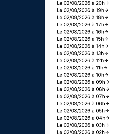
Le 02/08/2026 à 20h
Le 02/08/2026 à 19h
Le 02/08/2026 à 18h
Le 02/08/2026 à 17h
Le 02/08/2026 à 16h
Le 02/08/2026 à 15h
Le 02/08/2026 à 14h
Le 02/08/2026 à 13h
Le 02/08/2026 à 12h
Le 02/08/2026 à 11h
Le 02/08/2026 à 10h
Le 02/08/2026 à 09h
Le 02/08/2026 à 08h
Le 02/08/2026 à 07h
Le 02/08/2026 à 06h
Le 02/08/2026 à 05h
Le 02/08/2026 à 04h
Le 02/08/2026 à 03h
Le 02/08/2026 à 02h