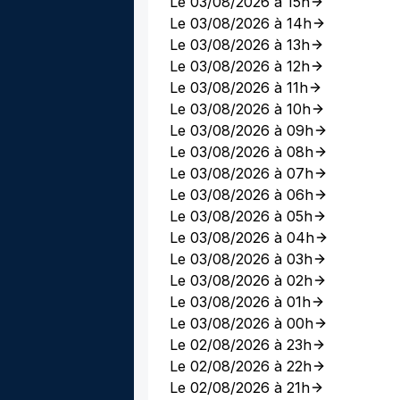
Le 03/08/2026 à 15h
Le 03/08/2026 à 14h
Le 03/08/2026 à 13h
Le 03/08/2026 à 12h
Le 03/08/2026 à 11h
Le 03/08/2026 à 10h
Le 03/08/2026 à 09h
Le 03/08/2026 à 08h
Le 03/08/2026 à 07h
Le 03/08/2026 à 06h
Le 03/08/2026 à 05h
Le 03/08/2026 à 04h
Le 03/08/2026 à 03h
Le 03/08/2026 à 02h
Le 03/08/2026 à 01h
Le 03/08/2026 à 00h
Le 02/08/2026 à 23h
Le 02/08/2026 à 22h
Le 02/08/2026 à 21h