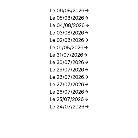
Le 06/08/2026
Le 05/08/2026
Le 04/08/2026
Le 03/08/2026
Le 02/08/2026
Le 01/08/2026
Le 31/07/2026
Le 30/07/2026
Le 29/07/2026
Le 28/07/2026
Le 27/07/2026
Le 26/07/2026
Le 25/07/2026
Le 24/07/2026