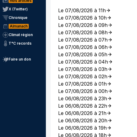
Nos articles
X (Twitter)
Le 07/08/2026 à 11h
Le 07/08/2026 à 10h
Chronique
Le 07/08/2026 à 09h
Almanach
Le 07/08/2026 à 08h
Climat région
Le 07/08/2026 à 07h
T°C records
Le 07/08/2026 à 06h
Le 07/08/2026 à 05h
Faire un don
Le 07/08/2026 à 04h
Le 07/08/2026 à 03h
Le 07/08/2026 à 02h
Le 07/08/2026 à 01h
Le 07/08/2026 à 00h
Le 06/08/2026 à 23h
Le 06/08/2026 à 22h
Le 06/08/2026 à 21h
Le 06/08/2026 à 20h
Le 06/08/2026 à 19h
Le 06/08/2026 à 18h