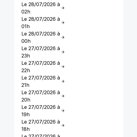
Le 28/07/2026 à
02h
Le 28/07/2026 à
01h
Le 28/07/2026 à
00h
Le 27/07/2026 à
23h
Le 27/07/2026 à
22h
Le 27/07/2026 à
21h
Le 27/07/2026 à
20h
Le 27/07/2026 à
19h
Le 27/07/2026 à
18h
Le 27/07/2026 à