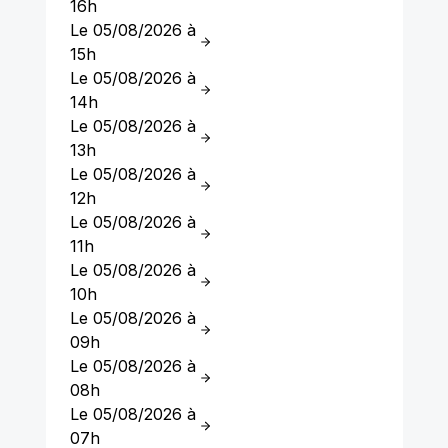
16h
Le 05/08/2026 à
15h
Le 05/08/2026 à
14h
Le 05/08/2026 à
13h
Le 05/08/2026 à
12h
Le 05/08/2026 à
11h
Le 05/08/2026 à
10h
Le 05/08/2026 à
09h
Le 05/08/2026 à
08h
Le 05/08/2026 à
07h