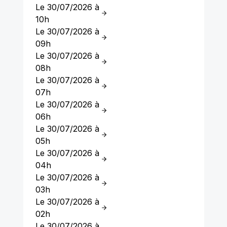
Le 30/07/2026 à
10h
Le 30/07/2026 à
09h
Le 30/07/2026 à
08h
Le 30/07/2026 à
07h
Le 30/07/2026 à
06h
Le 30/07/2026 à
05h
Le 30/07/2026 à
04h
Le 30/07/2026 à
03h
Le 30/07/2026 à
02h
Le 30/07/2026 à