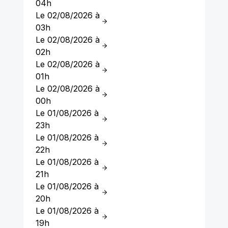
04h
Le 02/08/2026 à
03h
Le 02/08/2026 à
02h
Le 02/08/2026 à
01h
Le 02/08/2026 à
00h
Le 01/08/2026 à
23h
Le 01/08/2026 à
22h
Le 01/08/2026 à
21h
Le 01/08/2026 à
20h
Le 01/08/2026 à
19h