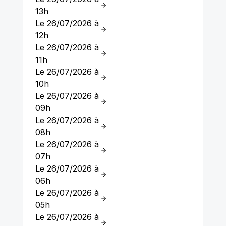
13h
Le 26/07/2026 à
12h
Le 26/07/2026 à
11h
Le 26/07/2026 à
10h
Le 26/07/2026 à
09h
Le 26/07/2026 à
08h
Le 26/07/2026 à
07h
Le 26/07/2026 à
06h
Le 26/07/2026 à
05h
Le 26/07/2026 à