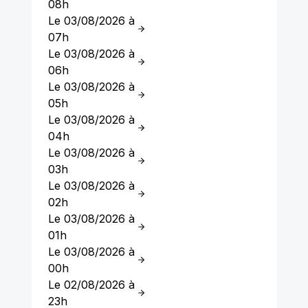
08h
Le 03/08/2026 à
07h
Le 03/08/2026 à
06h
Le 03/08/2026 à
05h
Le 03/08/2026 à
04h
Le 03/08/2026 à
03h
Le 03/08/2026 à
02h
Le 03/08/2026 à
01h
Le 03/08/2026 à
00h
Le 02/08/2026 à
23h