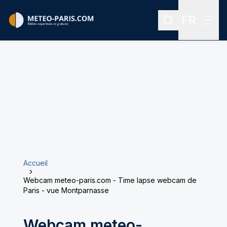
FR
Rechercher
Menu
Menu des
Accueil
Webcam meteo-paris.com - Time lapse webcam de
Paris - vue Montparnasse
Webcam meteo-