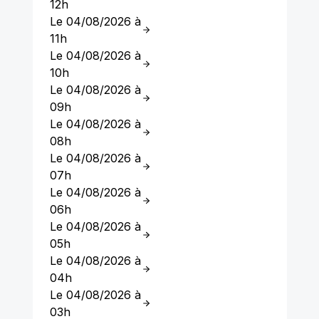
12h
Le 04/08/2026 à
11h
Le 04/08/2026 à
10h
Le 04/08/2026 à
09h
Le 04/08/2026 à
08h
Le 04/08/2026 à
07h
Le 04/08/2026 à
06h
Le 04/08/2026 à
05h
Le 04/08/2026 à
04h
Le 04/08/2026 à
03h