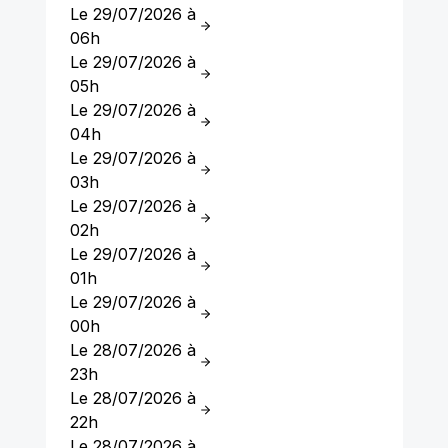
Le 29/07/2026 à
06h
Le 29/07/2026 à
05h
Le 29/07/2026 à
04h
Le 29/07/2026 à
03h
Le 29/07/2026 à
02h
Le 29/07/2026 à
01h
Le 29/07/2026 à
00h
Le 28/07/2026 à
23h
Le 28/07/2026 à
22h
Le 28/07/2026 à