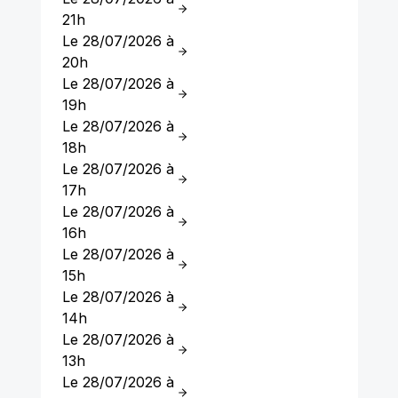
21h
Le 28/07/2026 à
20h
Le 28/07/2026 à
19h
Le 28/07/2026 à
18h
Le 28/07/2026 à
17h
Le 28/07/2026 à
16h
Le 28/07/2026 à
15h
Le 28/07/2026 à
14h
Le 28/07/2026 à
13h
Le 28/07/2026 à