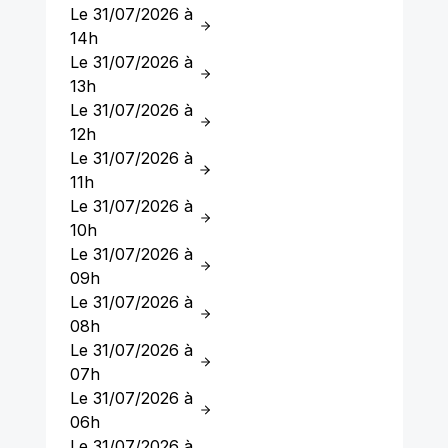
Le 31/07/2026 à
14h
Le 31/07/2026 à
13h
Le 31/07/2026 à
12h
Le 31/07/2026 à
11h
Le 31/07/2026 à
10h
Le 31/07/2026 à
09h
Le 31/07/2026 à
08h
Le 31/07/2026 à
07h
Le 31/07/2026 à
06h
Le 31/07/2026 à