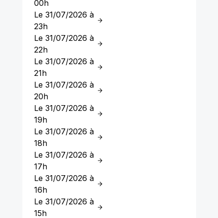
00h
Le 31/07/2026 à
23h
Le 31/07/2026 à
22h
Le 31/07/2026 à
21h
Le 31/07/2026 à
20h
Le 31/07/2026 à
19h
Le 31/07/2026 à
18h
Le 31/07/2026 à
17h
Le 31/07/2026 à
16h
Le 31/07/2026 à
15h