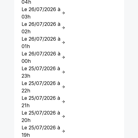
04h
Le 26/07/2026 à
03h
Le 26/07/2026 à
02h
Le 26/07/2026 à
01h
Le 26/07/2026 à
00h
Le 25/07/2026 à
23h
Le 25/07/2026 à
22h
Le 25/07/2026 à
21h
Le 25/07/2026 à
20h
Le 25/07/2026 à
19h