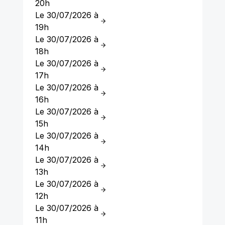
20h
Le 30/07/2026 à
19h
Le 30/07/2026 à
18h
Le 30/07/2026 à
17h
Le 30/07/2026 à
16h
Le 30/07/2026 à
15h
Le 30/07/2026 à
14h
Le 30/07/2026 à
13h
Le 30/07/2026 à
12h
Le 30/07/2026 à
11h