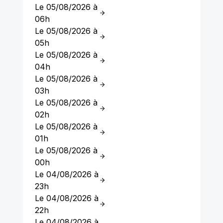
Le 05/08/2026 à
06h
Le 05/08/2026 à
05h
Le 05/08/2026 à
04h
Le 05/08/2026 à
03h
Le 05/08/2026 à
02h
Le 05/08/2026 à
01h
Le 05/08/2026 à
00h
Le 04/08/2026 à
23h
Le 04/08/2026 à
22h
Le 04/08/2026 à