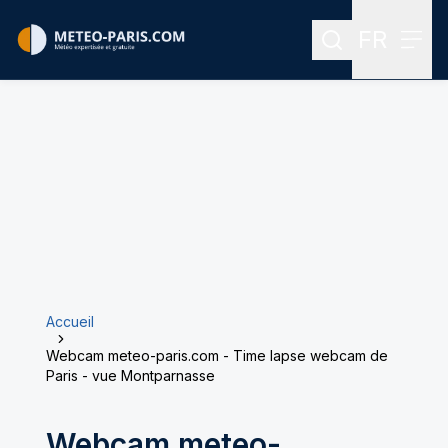
FR
Rechercher
Menu
Menu des
Accueil
Webcam meteo-paris.com - Time lapse webcam de
Paris - vue Montparnasse
Webcam meteo-