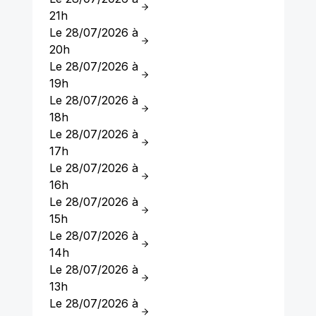
21h
Le 28/07/2026 à
20h
Le 28/07/2026 à
19h
Le 28/07/2026 à
18h
Le 28/07/2026 à
17h
Le 28/07/2026 à
16h
Le 28/07/2026 à
15h
Le 28/07/2026 à
14h
Le 28/07/2026 à
13h
Le 28/07/2026 à