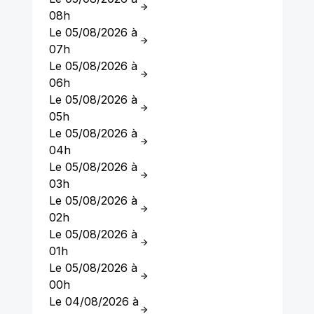
08h
Le 05/08/2026 à
07h
Le 05/08/2026 à
06h
Le 05/08/2026 à
05h
Le 05/08/2026 à
04h
Le 05/08/2026 à
03h
Le 05/08/2026 à
02h
Le 05/08/2026 à
01h
Le 05/08/2026 à
00h
Le 04/08/2026 à