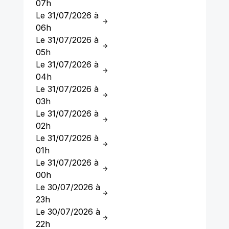
07h
Le 31/07/2026 à
06h
Le 31/07/2026 à
05h
Le 31/07/2026 à
04h
Le 31/07/2026 à
03h
Le 31/07/2026 à
02h
Le 31/07/2026 à
01h
Le 31/07/2026 à
00h
Le 30/07/2026 à
23h
Le 30/07/2026 à
22h