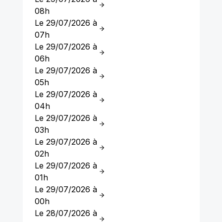
08h
Le 29/07/2026 à
07h
Le 29/07/2026 à
06h
Le 29/07/2026 à
05h
Le 29/07/2026 à
04h
Le 29/07/2026 à
03h
Le 29/07/2026 à
02h
Le 29/07/2026 à
01h
Le 29/07/2026 à
00h
Le 28/07/2026 à