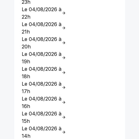
23h
Le 04/08/2026 à
22h
Le 04/08/2026 à
21h
Le 04/08/2026 à
20h
Le 04/08/2026 à
19h
Le 04/08/2026 à
18h
Le 04/08/2026 à
17h
Le 04/08/2026 à
16h
Le 04/08/2026 à
15h
Le 04/08/2026 à
14h