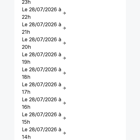
23h
Le 28/07/2026 à
22h
Le 28/07/2026 à
21h
Le 28/07/2026 à
20h
Le 28/07/2026 à
19h
Le 28/07/2026 à
18h
Le 28/07/2026 à
17h
Le 28/07/2026 à
16h
Le 28/07/2026 à
15h
Le 28/07/2026 à
14h