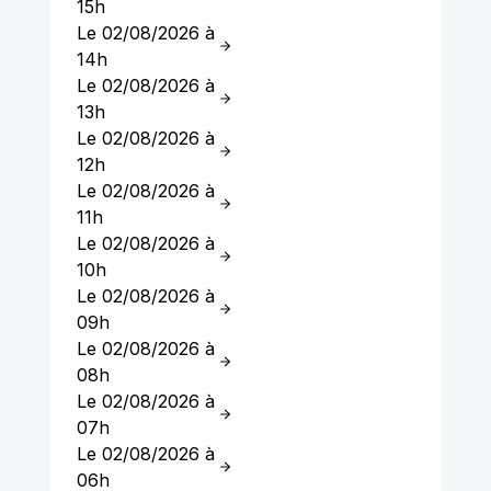
15h
Le 02/08/2026 à
14h
Le 02/08/2026 à
13h
Le 02/08/2026 à
12h
Le 02/08/2026 à
11h
Le 02/08/2026 à
10h
Le 02/08/2026 à
09h
Le 02/08/2026 à
08h
Le 02/08/2026 à
07h
Le 02/08/2026 à
06h