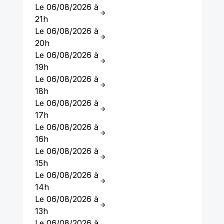
Le 06/08/2026 à
21h
Le 06/08/2026 à
20h
Le 06/08/2026 à
19h
Le 06/08/2026 à
18h
Le 06/08/2026 à
17h
Le 06/08/2026 à
16h
Le 06/08/2026 à
15h
Le 06/08/2026 à
14h
Le 06/08/2026 à
13h
Le 06/08/2026 à