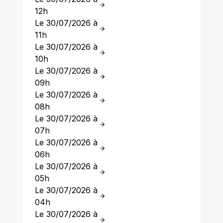
12h
Le 30/07/2026 à
11h
Le 30/07/2026 à
10h
Le 30/07/2026 à
09h
Le 30/07/2026 à
08h
Le 30/07/2026 à
07h
Le 30/07/2026 à
06h
Le 30/07/2026 à
05h
Le 30/07/2026 à
04h
Le 30/07/2026 à