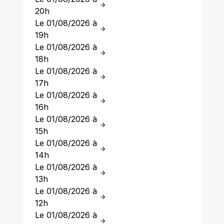
20h
Le 01/08/2026 à
19h
Le 01/08/2026 à
18h
Le 01/08/2026 à
17h
Le 01/08/2026 à
16h
Le 01/08/2026 à
15h
Le 01/08/2026 à
14h
Le 01/08/2026 à
13h
Le 01/08/2026 à
12h
Le 01/08/2026 à