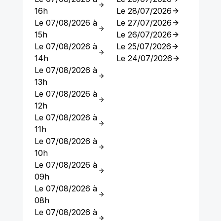
16h
Le 28/07/2026
Le 07/08/2026 à
Le 27/07/2026
15h
Le 26/07/2026
Le 07/08/2026 à
Le 25/07/2026
14h
Le 24/07/2026
Le 07/08/2026 à
13h
Le 07/08/2026 à
12h
Le 07/08/2026 à
11h
Le 07/08/2026 à
10h
Le 07/08/2026 à
09h
Le 07/08/2026 à
08h
Le 07/08/2026 à