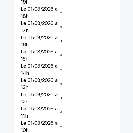
19h
Le 01/08/2026 à
18h
Le 01/08/2026 à
17h
Le 01/08/2026 à
16h
Le 01/08/2026 à
15h
Le 01/08/2026 à
14h
Le 01/08/2026 à
13h
Le 01/08/2026 à
12h
Le 01/08/2026 à
11h
Le 01/08/2026 à
10h