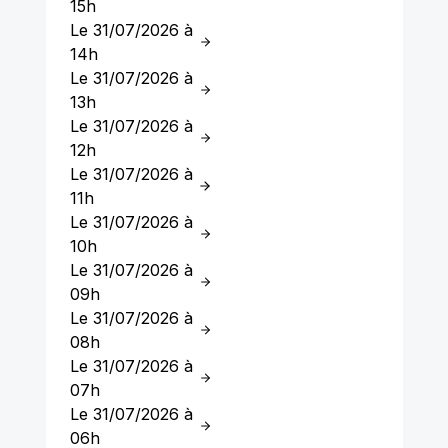
15h
Le 31/07/2026 à
14h
Le 31/07/2026 à
13h
Le 31/07/2026 à
12h
Le 31/07/2026 à
11h
Le 31/07/2026 à
10h
Le 31/07/2026 à
09h
Le 31/07/2026 à
08h
Le 31/07/2026 à
07h
Le 31/07/2026 à
06h