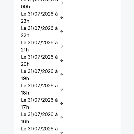
00h
Le 31/07/2026 à
23h
Le 31/07/2026 à
22h
Le 31/07/2026 à
21h
Le 31/07/2026 à
20h
Le 31/07/2026 à
19h
Le 31/07/2026 à
18h
Le 31/07/2026 à
17h
Le 31/07/2026 à
16h
Le 31/07/2026 à