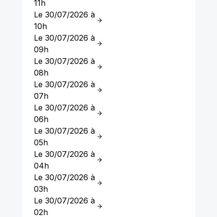
11h
Le 30/07/2026 à
10h
Le 30/07/2026 à
09h
Le 30/07/2026 à
08h
Le 30/07/2026 à
07h
Le 30/07/2026 à
06h
Le 30/07/2026 à
05h
Le 30/07/2026 à
04h
Le 30/07/2026 à
03h
Le 30/07/2026 à
02h