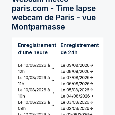
paris.com - Time lapse
webcam de Paris - vue
Montparnasse
Enregistrement
Enregistrement
d'une heure
de 24h
Le 10/08/2026 à
Le 09/08/2026
12h
Le 08/08/2026
Le 10/08/2026 à
Le 07/08/2026
11h
Le 06/08/2026
Le 10/08/2026 à
Le 05/08/2026
10h
Le 04/08/2026
Le 10/08/2026 à
Le 03/08/2026
09h
Le 02/08/2026
Le 10/08/2026 à
Le 01/08/2026