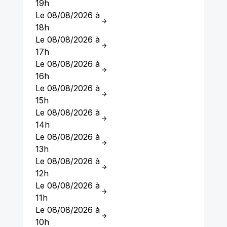
19h
Le 08/08/2026 à
18h
Le 08/08/2026 à
17h
Le 08/08/2026 à
16h
Le 08/08/2026 à
15h
Le 08/08/2026 à
14h
Le 08/08/2026 à
13h
Le 08/08/2026 à
12h
Le 08/08/2026 à
11h
Le 08/08/2026 à
10h