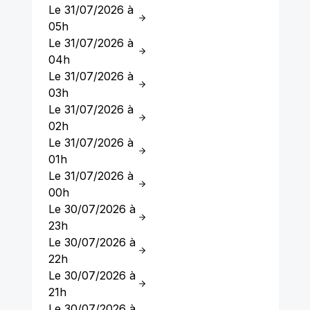
Le 31/07/2026 à
05h
Le 31/07/2026 à
04h
Le 31/07/2026 à
03h
Le 31/07/2026 à
02h
Le 31/07/2026 à
01h
Le 31/07/2026 à
00h
Le 30/07/2026 à
23h
Le 30/07/2026 à
22h
Le 30/07/2026 à
21h
Le 30/07/2026 à