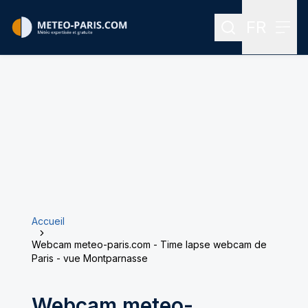
FR
Rechercher
Menu
Menu des
Accueil
Webcam meteo-paris.com - Time lapse webcam de
Paris - vue Montparnasse
Webcam meteo-