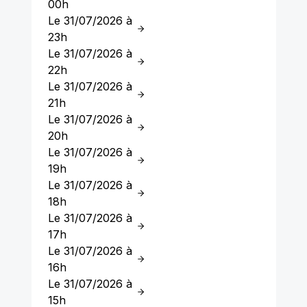
00h
Le 31/07/2026 à
23h
Le 31/07/2026 à
22h
Le 31/07/2026 à
21h
Le 31/07/2026 à
20h
Le 31/07/2026 à
19h
Le 31/07/2026 à
18h
Le 31/07/2026 à
17h
Le 31/07/2026 à
16h
Le 31/07/2026 à
15h