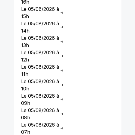
16h
Le 05/08/2026 à
15h
Le 05/08/2026 à
14h
Le 05/08/2026 à
13h
Le 05/08/2026 à
12h
Le 05/08/2026 à
11h
Le 05/08/2026 à
10h
Le 05/08/2026 à
09h
Le 05/08/2026 à
08h
Le 05/08/2026 à
07h