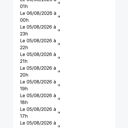
01h
Le 06/08/2026 à
00h
Le 05/08/2026 à
23h
Le 05/08/2026 à
22h
Le 05/08/2026 à
21h
Le 05/08/2026 à
20h
Le 05/08/2026 à
19h
Le 05/08/2026 à
18h
Le 05/08/2026 à
17h
Le 05/08/2026 à