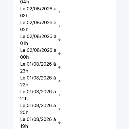
04h
Le 02/08/2026 à
03h
Le 02/08/2026 à
02h
Le 02/08/2026 à
01h
Le 02/08/2026 à
00h
Le 01/08/2026 à
23h
Le 01/08/2026 à
22h
Le 01/08/2026 à
21h
Le 01/08/2026 à
20h
Le 01/08/2026 à
19h