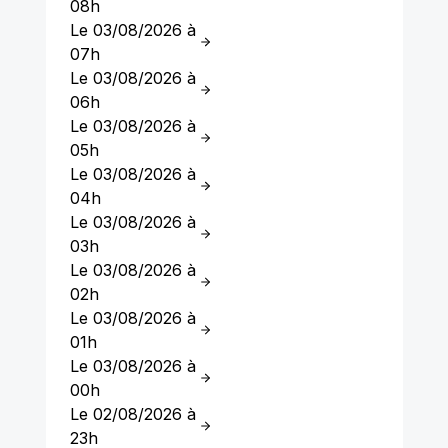
08h
Le 03/08/2026 à
07h
Le 03/08/2026 à
06h
Le 03/08/2026 à
05h
Le 03/08/2026 à
04h
Le 03/08/2026 à
03h
Le 03/08/2026 à
02h
Le 03/08/2026 à
01h
Le 03/08/2026 à
00h
Le 02/08/2026 à
23h