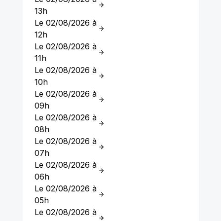
13h
Le 02/08/2026 à
12h
Le 02/08/2026 à
11h
Le 02/08/2026 à
10h
Le 02/08/2026 à
09h
Le 02/08/2026 à
08h
Le 02/08/2026 à
07h
Le 02/08/2026 à
06h
Le 02/08/2026 à
05h
Le 02/08/2026 à