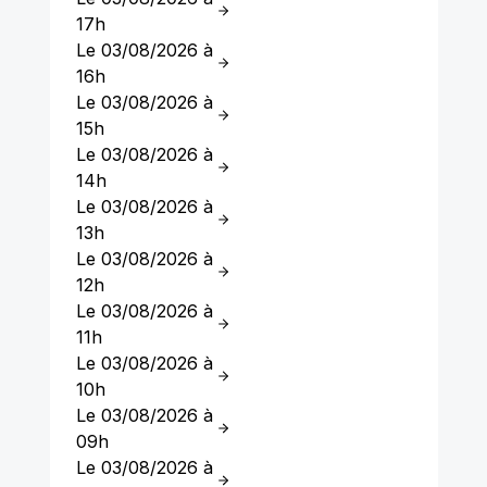
17h
Le 03/08/2026 à
16h
Le 03/08/2026 à
15h
Le 03/08/2026 à
14h
Le 03/08/2026 à
13h
Le 03/08/2026 à
12h
Le 03/08/2026 à
11h
Le 03/08/2026 à
10h
Le 03/08/2026 à
09h
Le 03/08/2026 à