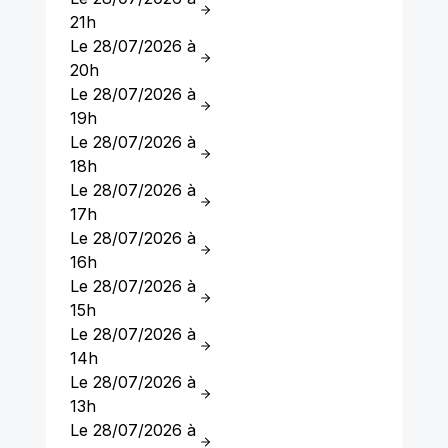
21h
Le 28/07/2026 à
20h
Le 28/07/2026 à
19h
Le 28/07/2026 à
18h
Le 28/07/2026 à
17h
Le 28/07/2026 à
16h
Le 28/07/2026 à
15h
Le 28/07/2026 à
14h
Le 28/07/2026 à
13h
Le 28/07/2026 à