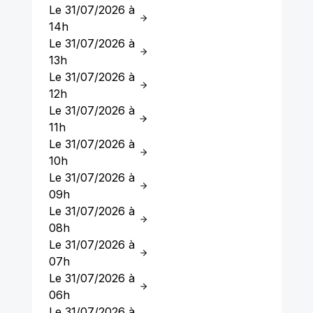
Le 31/07/2026 à
14h
Le 31/07/2026 à
13h
Le 31/07/2026 à
12h
Le 31/07/2026 à
11h
Le 31/07/2026 à
10h
Le 31/07/2026 à
09h
Le 31/07/2026 à
08h
Le 31/07/2026 à
07h
Le 31/07/2026 à
06h
Le 31/07/2026 à