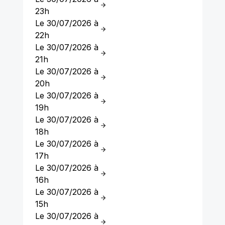
23h
Le 30/07/2026 à
22h
Le 30/07/2026 à
21h
Le 30/07/2026 à
20h
Le 30/07/2026 à
19h
Le 30/07/2026 à
18h
Le 30/07/2026 à
17h
Le 30/07/2026 à
16h
Le 30/07/2026 à
15h
Le 30/07/2026 à