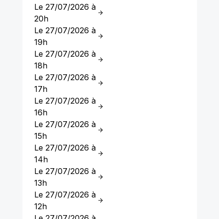
Le 27/07/2026 à
20h
Le 27/07/2026 à
19h
Le 27/07/2026 à
18h
Le 27/07/2026 à
17h
Le 27/07/2026 à
16h
Le 27/07/2026 à
15h
Le 27/07/2026 à
14h
Le 27/07/2026 à
13h
Le 27/07/2026 à
12h
Le 27/07/2026 à