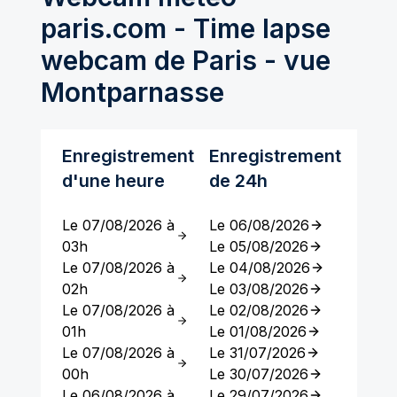
paris.com - Time lapse
webcam de Paris - vue
Montparnasse
Enregistrement
Enregistrement
d'une heure
de 24h
Le 07/08/2026 à
Le 06/08/2026
03h
Le 05/08/2026
Le 07/08/2026 à
Le 04/08/2026
02h
Le 03/08/2026
Le 07/08/2026 à
Le 02/08/2026
01h
Le 01/08/2026
Le 07/08/2026 à
Le 31/07/2026
00h
Le 30/07/2026
Le 06/08/2026 à
Le 29/07/2026