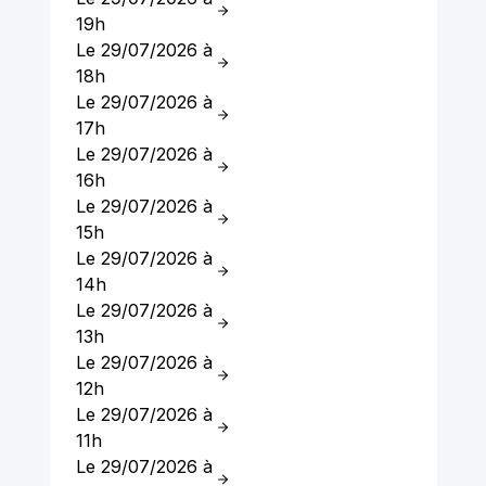
19h
Le 29/07/2026 à
18h
Le 29/07/2026 à
17h
Le 29/07/2026 à
16h
Le 29/07/2026 à
15h
Le 29/07/2026 à
14h
Le 29/07/2026 à
13h
Le 29/07/2026 à
12h
Le 29/07/2026 à
11h
Le 29/07/2026 à