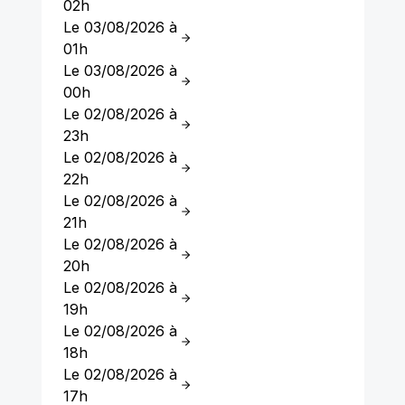
02h
Le 03/08/2026 à
01h
Le 03/08/2026 à
00h
Le 02/08/2026 à
23h
Le 02/08/2026 à
22h
Le 02/08/2026 à
21h
Le 02/08/2026 à
20h
Le 02/08/2026 à
19h
Le 02/08/2026 à
18h
Le 02/08/2026 à
17h