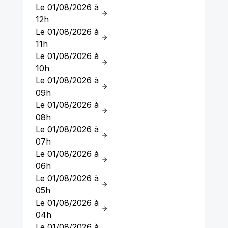
Le 01/08/2026 à
12h
Le 01/08/2026 à
11h
Le 01/08/2026 à
10h
Le 01/08/2026 à
09h
Le 01/08/2026 à
08h
Le 01/08/2026 à
07h
Le 01/08/2026 à
06h
Le 01/08/2026 à
05h
Le 01/08/2026 à
04h
Le 01/08/2026 à