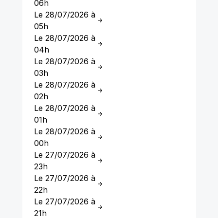
06h
Le 28/07/2026 à
05h
Le 28/07/2026 à
04h
Le 28/07/2026 à
03h
Le 28/07/2026 à
02h
Le 28/07/2026 à
01h
Le 28/07/2026 à
00h
Le 27/07/2026 à
23h
Le 27/07/2026 à
22h
Le 27/07/2026 à
21h