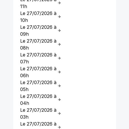
11h
Le 27/07/2026 à
10h
Le 27/07/2026 à
09h
Le 27/07/2026 à
08h
Le 27/07/2026 à
07h
Le 27/07/2026 à
06h
Le 27/07/2026 à
05h
Le 27/07/2026 à
04h
Le 27/07/2026 à
03h
Le 27/07/2026 à