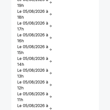
19h
Le 05/08/2026 à
18h
Le 05/08/2026 à
17h
Le 05/08/2026 à
16h
Le 05/08/2026 à
15h
Le 05/08/2026 à
14h
Le 05/08/2026 à
13h
Le 05/08/2026 à
12h
Le 05/08/2026 à
11h
Le 05/08/2026 à