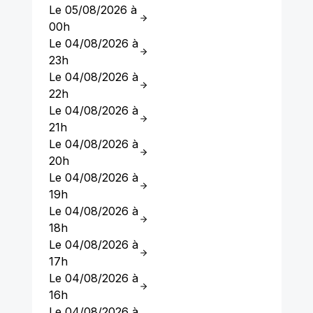
Le 05/08/2026 à
00h
Le 04/08/2026 à
23h
Le 04/08/2026 à
22h
Le 04/08/2026 à
21h
Le 04/08/2026 à
20h
Le 04/08/2026 à
19h
Le 04/08/2026 à
18h
Le 04/08/2026 à
17h
Le 04/08/2026 à
16h
Le 04/08/2026 à