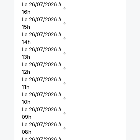
Le 26/07/2026 à
16h
Le 26/07/2026 à
15h
Le 26/07/2026 à
14h
Le 26/07/2026 à
13h
Le 26/07/2026 à
12h
Le 26/07/2026 à
11h
Le 26/07/2026 à
10h
Le 26/07/2026 à
09h
Le 26/07/2026 à
08h
Le 26/07/2026 à