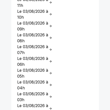
11h
Le 03/08/2026 à
10h
Le 03/08/2026 à
09h
Le 03/08/2026 à
08h
Le 03/08/2026 à
07h
Le 03/08/2026 à
06h
Le 03/08/2026 à
05h
Le 03/08/2026 à
04h
Le 03/08/2026 à
03h
Le 03/08/2026 à