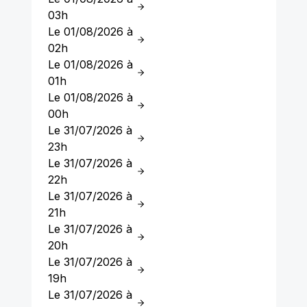
03h
Le 01/08/2026 à
02h
Le 01/08/2026 à
01h
Le 01/08/2026 à
00h
Le 31/07/2026 à
23h
Le 31/07/2026 à
22h
Le 31/07/2026 à
21h
Le 31/07/2026 à
20h
Le 31/07/2026 à
19h
Le 31/07/2026 à