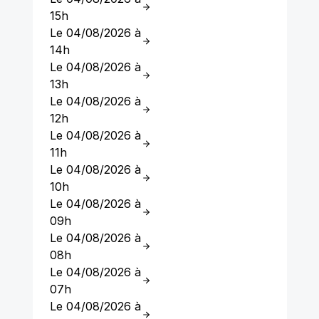
15h
Le 04/08/2026 à
14h
Le 04/08/2026 à
13h
Le 04/08/2026 à
12h
Le 04/08/2026 à
11h
Le 04/08/2026 à
10h
Le 04/08/2026 à
09h
Le 04/08/2026 à
08h
Le 04/08/2026 à
07h
Le 04/08/2026 à