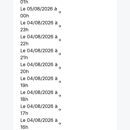
01h
Le 05/08/2026 à
00h
Le 04/08/2026 à
23h
Le 04/08/2026 à
22h
Le 04/08/2026 à
21h
Le 04/08/2026 à
20h
Le 04/08/2026 à
19h
Le 04/08/2026 à
18h
Le 04/08/2026 à
17h
Le 04/08/2026 à
16h