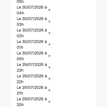
05h
Le 30/07/2026 à
04h
Le 30/07/2026 à
03h
Le 30/07/2026 à
02h
Le 30/07/2026 à
01h
Le 30/07/2026 à
00h
Le 29/07/2026 à
23h
Le 29/07/2026 à
22h
Le 29/07/2026 à
21h
Le 29/07/2026 à
20h