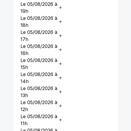
Le 05/08/2026 à
19h
Le 05/08/2026 à
18h
Le 05/08/2026 à
17h
Le 05/08/2026 à
16h
Le 05/08/2026 à
15h
Le 05/08/2026 à
14h
Le 05/08/2026 à
13h
Le 05/08/2026 à
12h
Le 05/08/2026 à
11h
Le 05/08/2026 à