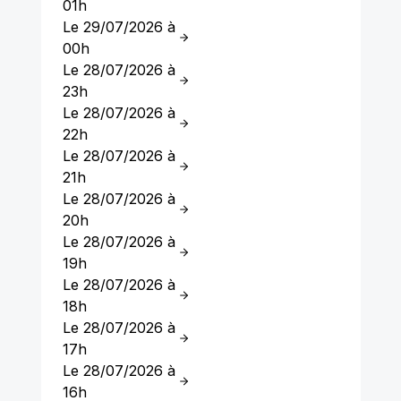
01h
Le 29/07/2026 à
00h
Le 28/07/2026 à
23h
Le 28/07/2026 à
22h
Le 28/07/2026 à
21h
Le 28/07/2026 à
20h
Le 28/07/2026 à
19h
Le 28/07/2026 à
18h
Le 28/07/2026 à
17h
Le 28/07/2026 à
16h