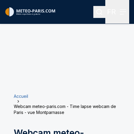
FR
Rechercher
Menu
Menu des
Accueil
Webcam meteo-paris.com - Time lapse webcam de
Paris - vue Montparnasse
Webcam meteo-