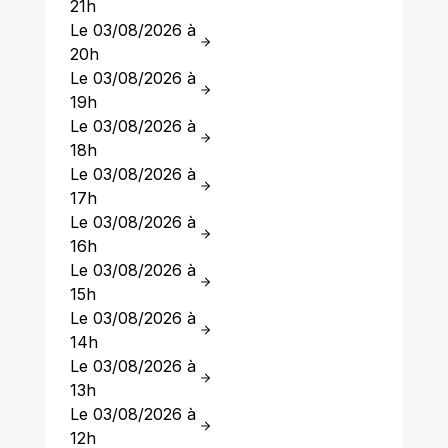
21h
Le 03/08/2026 à
20h
Le 03/08/2026 à
19h
Le 03/08/2026 à
18h
Le 03/08/2026 à
17h
Le 03/08/2026 à
16h
Le 03/08/2026 à
15h
Le 03/08/2026 à
14h
Le 03/08/2026 à
13h
Le 03/08/2026 à
12h