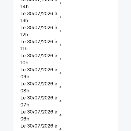
14h
Le 30/07/2026 à
13h
Le 30/07/2026 à
12h
Le 30/07/2026 à
11h
Le 30/07/2026 à
10h
Le 30/07/2026 à
09h
Le 30/07/2026 à
08h
Le 30/07/2026 à
07h
Le 30/07/2026 à
06h
Le 30/07/2026 à