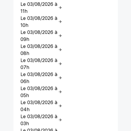
Le 03/08/2026 à
11h
Le 03/08/2026 à
10h
Le 03/08/2026 à
09h
Le 03/08/2026 à
08h
Le 03/08/2026 à
07h
Le 03/08/2026 à
06h
Le 03/08/2026 à
05h
Le 03/08/2026 à
04h
Le 03/08/2026 à
03h
Le 03/08/2026 à