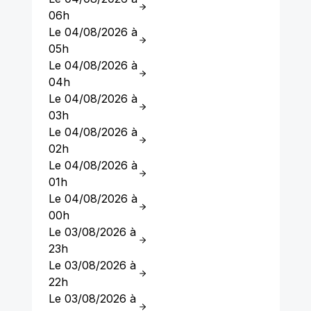
06h
Le 04/08/2026 à
05h
Le 04/08/2026 à
04h
Le 04/08/2026 à
03h
Le 04/08/2026 à
02h
Le 04/08/2026 à
01h
Le 04/08/2026 à
00h
Le 03/08/2026 à
23h
Le 03/08/2026 à
22h
Le 03/08/2026 à