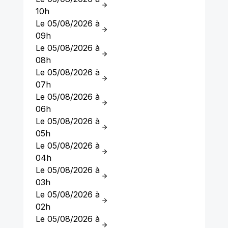
10h
Le 05/08/2026 à
09h
Le 05/08/2026 à
08h
Le 05/08/2026 à
07h
Le 05/08/2026 à
06h
Le 05/08/2026 à
05h
Le 05/08/2026 à
04h
Le 05/08/2026 à
03h
Le 05/08/2026 à
02h
Le 05/08/2026 à