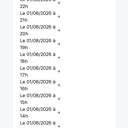
22h
Le 01/08/2026 à
21h
Le 01/08/2026 à
20h
Le 01/08/2026 à
19h
Le 01/08/2026 à
18h
Le 01/08/2026 à
17h
Le 01/08/2026 à
16h
Le 01/08/2026 à
15h
Le 01/08/2026 à
14h
Le 01/08/2026 à