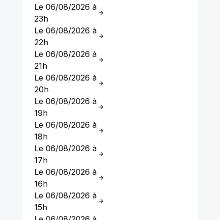
Le 06/08/2026 à
23h
Le 06/08/2026 à
22h
Le 06/08/2026 à
21h
Le 06/08/2026 à
20h
Le 06/08/2026 à
19h
Le 06/08/2026 à
18h
Le 06/08/2026 à
17h
Le 06/08/2026 à
16h
Le 06/08/2026 à
15h
Le 06/08/2026 à