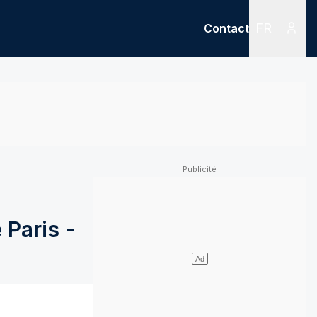
FR
Contact
Menu
Menu des
Paris -