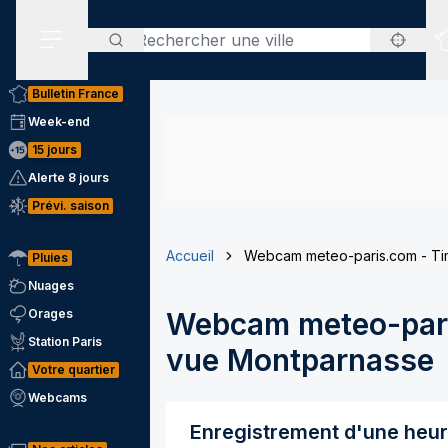
Rechercher
Menu secondaire
Bulletin France
Week-end
15 jours
Alerte 8 jours
Prévi. saison
Accueil
Webcam meteo-paris.com - Ti
Pluies
Nuages
Orages
Webcam meteo-pari
Station Paris
vue Montparnasse
Votre quartier
Webcams
Enregistrement d'une heu