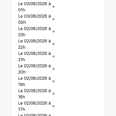
Le 03/08/2026 à
01h
Le 03/08/2026 à
00h
Le 02/08/2026 à
23h
Le 02/08/2026 à
22h
Le 02/08/2026 à
21h
Le 02/08/2026 à
20h
Le 02/08/2026 à
19h
Le 02/08/2026 à
18h
Le 02/08/2026 à
17h
Le 02/08/2026 à