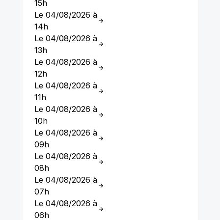
15h
Le 04/08/2026 à
14h
Le 04/08/2026 à
13h
Le 04/08/2026 à
12h
Le 04/08/2026 à
11h
Le 04/08/2026 à
10h
Le 04/08/2026 à
09h
Le 04/08/2026 à
08h
Le 04/08/2026 à
07h
Le 04/08/2026 à
06h