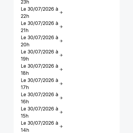
23h
Le 30/07/2026 à
22h
Le 30/07/2026 à
21h
Le 30/07/2026 à
20h
Le 30/07/2026 à
19h
Le 30/07/2026 à
18h
Le 30/07/2026 à
17h
Le 30/07/2026 à
16h
Le 30/07/2026 à
15h
Le 30/07/2026 à
14h