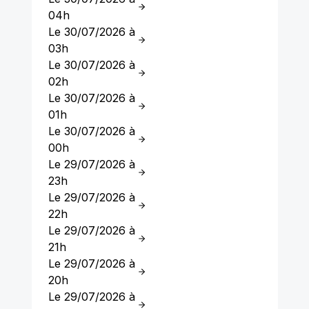
04h
Le 30/07/2026 à
03h
Le 30/07/2026 à
02h
Le 30/07/2026 à
01h
Le 30/07/2026 à
00h
Le 29/07/2026 à
23h
Le 29/07/2026 à
22h
Le 29/07/2026 à
21h
Le 29/07/2026 à
20h
Le 29/07/2026 à