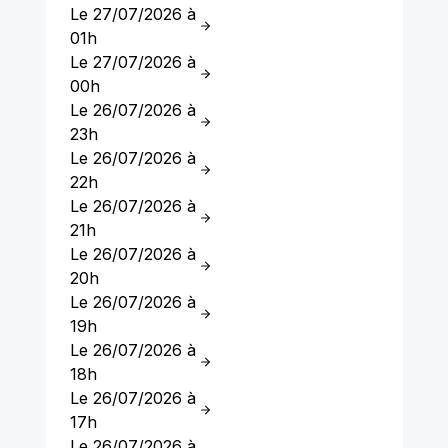
Le 27/07/2026 à
01h
Le 27/07/2026 à
00h
Le 26/07/2026 à
23h
Le 26/07/2026 à
22h
Le 26/07/2026 à
21h
Le 26/07/2026 à
20h
Le 26/07/2026 à
19h
Le 26/07/2026 à
18h
Le 26/07/2026 à
17h
Le 26/07/2026 à