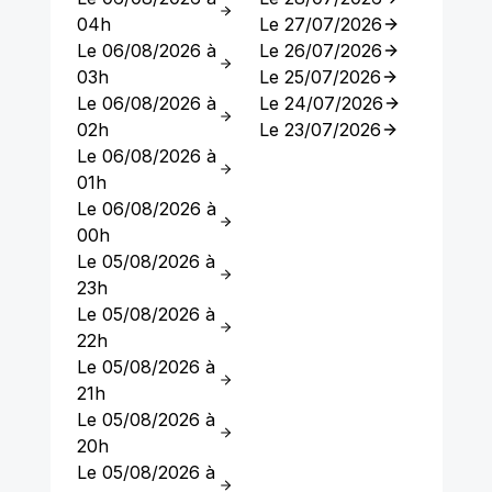
04h
Le 27/07/2026
Le 06/08/2026 à
Le 26/07/2026
03h
Le 25/07/2026
Le 06/08/2026 à
Le 24/07/2026
02h
Le 23/07/2026
Le 06/08/2026 à
01h
Le 06/08/2026 à
00h
Le 05/08/2026 à
23h
Le 05/08/2026 à
22h
Le 05/08/2026 à
21h
Le 05/08/2026 à
20h
Le 05/08/2026 à