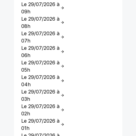
Le 29/07/2026 à
09h
Le 29/07/2026 à
08h
Le 29/07/2026 à
07h
Le 29/07/2026 à
06h
Le 29/07/2026 à
05h
Le 29/07/2026 à
04h
Le 29/07/2026 à
03h
Le 29/07/2026 à
02h
Le 29/07/2026 à
01h
Le 29/07/2026 à