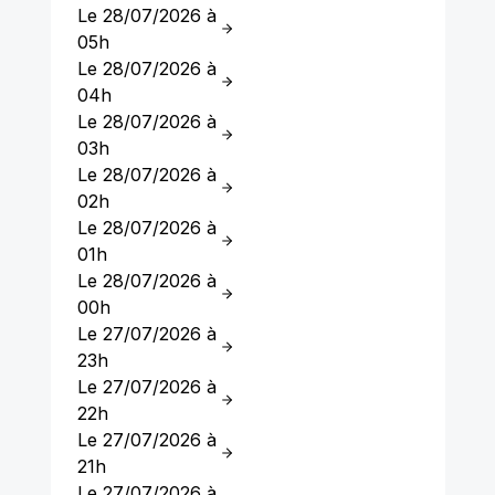
Le 28/07/2026 à
05h
Le 28/07/2026 à
04h
Le 28/07/2026 à
03h
Le 28/07/2026 à
02h
Le 28/07/2026 à
01h
Le 28/07/2026 à
00h
Le 27/07/2026 à
23h
Le 27/07/2026 à
22h
Le 27/07/2026 à
21h
Le 27/07/2026 à