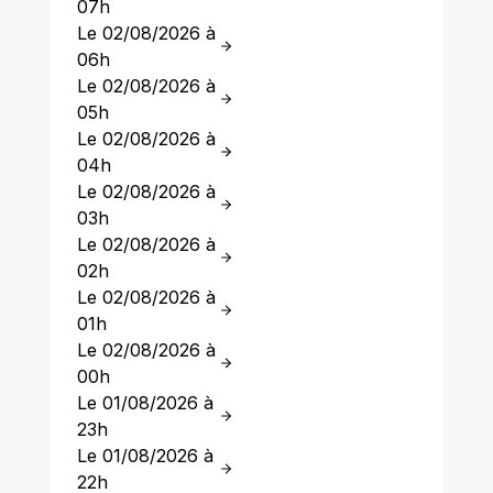
07h
Le 02/08/2026 à
06h
Le 02/08/2026 à
05h
Le 02/08/2026 à
04h
Le 02/08/2026 à
03h
Le 02/08/2026 à
02h
Le 02/08/2026 à
01h
Le 02/08/2026 à
00h
Le 01/08/2026 à
23h
Le 01/08/2026 à
22h