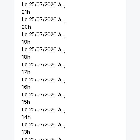
Le 25/07/2026 à
21h
Le 25/07/2026 à
20h
Le 25/07/2026 à
19h
Le 25/07/2026 à
18h
Le 25/07/2026 à
17h
Le 25/07/2026 à
16h
Le 25/07/2026 à
15h
Le 25/07/2026 à
14h
Le 25/07/2026 à
13h
Le 25/07/2026 à