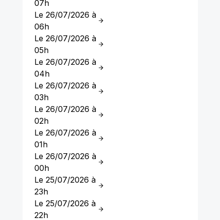
07h
Le 26/07/2026 à
06h
Le 26/07/2026 à
05h
Le 26/07/2026 à
04h
Le 26/07/2026 à
03h
Le 26/07/2026 à
02h
Le 26/07/2026 à
01h
Le 26/07/2026 à
00h
Le 25/07/2026 à
23h
Le 25/07/2026 à
22h