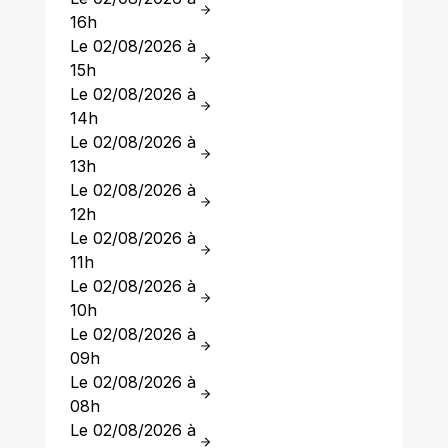
16h
Le 02/08/2026 à
15h
Le 02/08/2026 à
14h
Le 02/08/2026 à
13h
Le 02/08/2026 à
12h
Le 02/08/2026 à
11h
Le 02/08/2026 à
10h
Le 02/08/2026 à
09h
Le 02/08/2026 à
08h
Le 02/08/2026 à