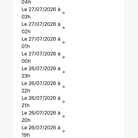
04h
Le 27/07/2026 à
03h
Le 27/07/2026 à
02h
Le 27/07/2026 à
01h
Le 27/07/2026 à
00h
Le 26/07/2026 à
23h
Le 26/07/2026 à
22h
Le 26/07/2026 à
21h
Le 26/07/2026 à
20h
Le 26/07/2026 à
19h