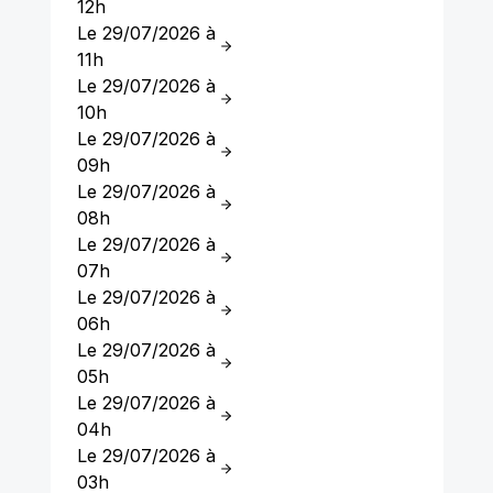
12h
Le 29/07/2026 à
11h
Le 29/07/2026 à
10h
Le 29/07/2026 à
09h
Le 29/07/2026 à
08h
Le 29/07/2026 à
07h
Le 29/07/2026 à
06h
Le 29/07/2026 à
05h
Le 29/07/2026 à
04h
Le 29/07/2026 à
03h