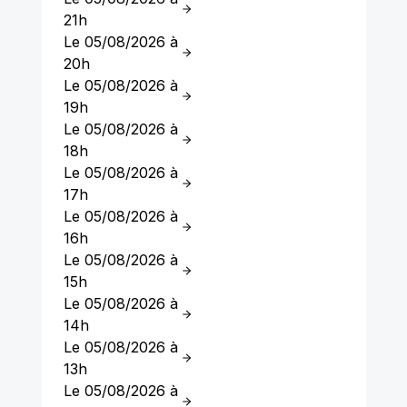
21h
Le 05/08/2026 à
20h
Le 05/08/2026 à
19h
Le 05/08/2026 à
18h
Le 05/08/2026 à
17h
Le 05/08/2026 à
16h
Le 05/08/2026 à
15h
Le 05/08/2026 à
14h
Le 05/08/2026 à
13h
Le 05/08/2026 à