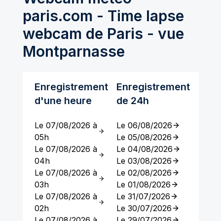
paris.com - Time lapse
webcam de Paris - vue
Montparnasse
Enregistrement
Enregistrement
d'une heure
de 24h
Le 07/08/2026 à
Le 06/08/2026
05h
Le 05/08/2026
Le 07/08/2026 à
Le 04/08/2026
04h
Le 03/08/2026
Le 07/08/2026 à
Le 02/08/2026
03h
Le 01/08/2026
Le 07/08/2026 à
Le 31/07/2026
02h
Le 30/07/2026
Le 07/08/2026 à
Le 29/07/2026