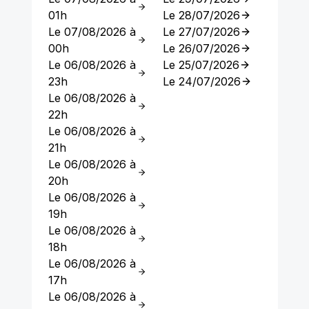
01h
Le 28/07/2026
Le 07/08/2026 à
Le 27/07/2026
00h
Le 26/07/2026
Le 06/08/2026 à
Le 25/07/2026
23h
Le 24/07/2026
Le 06/08/2026 à
22h
Le 06/08/2026 à
21h
Le 06/08/2026 à
20h
Le 06/08/2026 à
19h
Le 06/08/2026 à
18h
Le 06/08/2026 à
17h
Le 06/08/2026 à