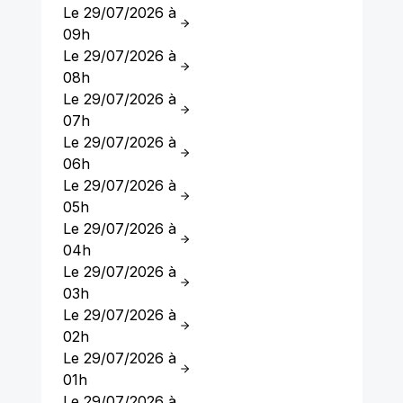
Le 29/07/2026 à
09h
Le 29/07/2026 à
08h
Le 29/07/2026 à
07h
Le 29/07/2026 à
06h
Le 29/07/2026 à
05h
Le 29/07/2026 à
04h
Le 29/07/2026 à
03h
Le 29/07/2026 à
02h
Le 29/07/2026 à
01h
Le 29/07/2026 à