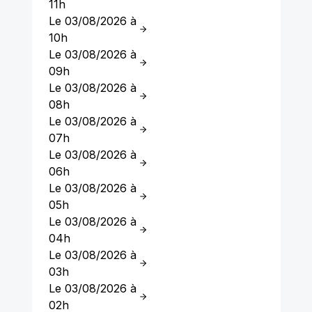
11h
Le 03/08/2026 à
10h
Le 03/08/2026 à
09h
Le 03/08/2026 à
08h
Le 03/08/2026 à
07h
Le 03/08/2026 à
06h
Le 03/08/2026 à
05h
Le 03/08/2026 à
04h
Le 03/08/2026 à
03h
Le 03/08/2026 à
02h