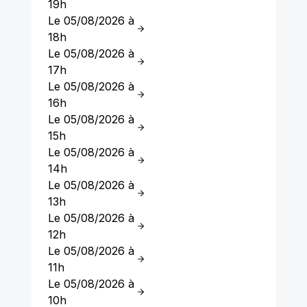
19h
Le 05/08/2026 à
18h
Le 05/08/2026 à
17h
Le 05/08/2026 à
16h
Le 05/08/2026 à
15h
Le 05/08/2026 à
14h
Le 05/08/2026 à
13h
Le 05/08/2026 à
12h
Le 05/08/2026 à
11h
Le 05/08/2026 à
10h