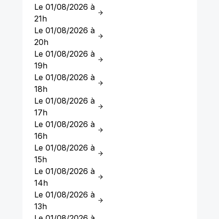
Le 01/08/2026 à
21h
Le 01/08/2026 à
20h
Le 01/08/2026 à
19h
Le 01/08/2026 à
18h
Le 01/08/2026 à
17h
Le 01/08/2026 à
16h
Le 01/08/2026 à
15h
Le 01/08/2026 à
14h
Le 01/08/2026 à
13h
Le 01/08/2026 à