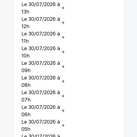
Le 30/07/2026 à
13h
Le 30/07/2026 à
12h
Le 30/07/2026 à
11h
Le 30/07/2026 à
10h
Le 30/07/2026 à
09h
Le 30/07/2026 à
08h
Le 30/07/2026 à
07h
Le 30/07/2026 à
06h
Le 30/07/2026 à
05h
Le 30/07/2026 à