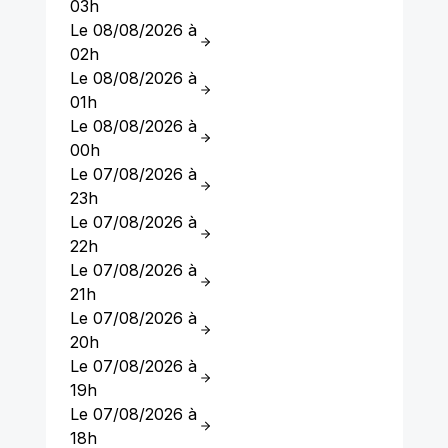
03h
Le 08/08/2026 à
02h
Le 08/08/2026 à
01h
Le 08/08/2026 à
00h
Le 07/08/2026 à
23h
Le 07/08/2026 à
22h
Le 07/08/2026 à
21h
Le 07/08/2026 à
20h
Le 07/08/2026 à
19h
Le 07/08/2026 à
18h