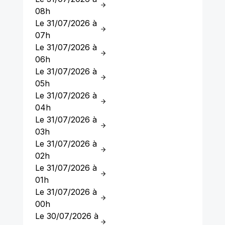
08h
Le 31/07/2026 à
07h
Le 31/07/2026 à
06h
Le 31/07/2026 à
05h
Le 31/07/2026 à
04h
Le 31/07/2026 à
03h
Le 31/07/2026 à
02h
Le 31/07/2026 à
01h
Le 31/07/2026 à
00h
Le 30/07/2026 à