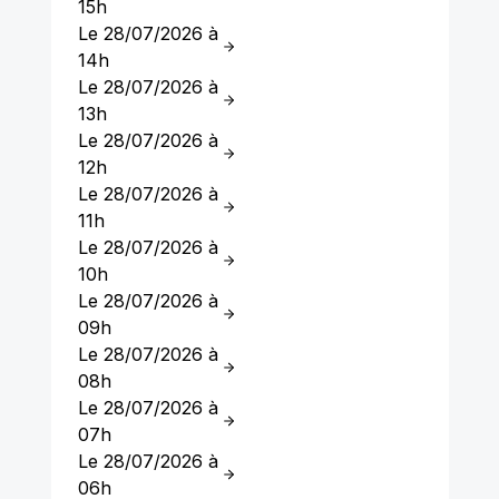
15h
Le 28/07/2026 à
14h
Le 28/07/2026 à
13h
Le 28/07/2026 à
12h
Le 28/07/2026 à
11h
Le 28/07/2026 à
10h
Le 28/07/2026 à
09h
Le 28/07/2026 à
08h
Le 28/07/2026 à
07h
Le 28/07/2026 à
06h