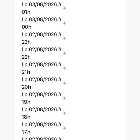
Le 03/08/2026 à
01h
Le 03/08/2026 à
00h
Le 02/08/2026 à
23h
Le 02/08/2026 à
22h
Le 02/08/2026 à
21h
Le 02/08/2026 à
20h
Le 02/08/2026 à
19h
Le 02/08/2026 à
18h
Le 02/08/2026 à
17h
Le 02/08/2026 à