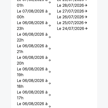
01h
Le 28/07/2026
Le 07/08/2026 à
Le 27/07/2026
00h
Le 26/07/2026
Le 06/08/2026 à
Le 25/07/2026
23h
Le 24/07/2026
Le 06/08/2026 à
22h
Le 06/08/2026 à
21h
Le 06/08/2026 à
20h
Le 06/08/2026 à
19h
Le 06/08/2026 à
18h
Le 06/08/2026 à
17h
Le 06/08/2026 à