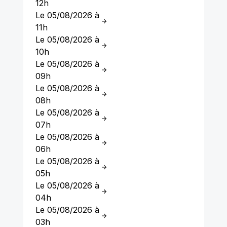
12h
Le 05/08/2026 à
11h
Le 05/08/2026 à
10h
Le 05/08/2026 à
09h
Le 05/08/2026 à
08h
Le 05/08/2026 à
07h
Le 05/08/2026 à
06h
Le 05/08/2026 à
05h
Le 05/08/2026 à
04h
Le 05/08/2026 à
03h