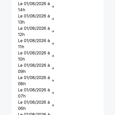
Le 01/08/2026 à
14h
Le 01/08/2026 à
13h
Le 01/08/2026 à
12h
Le 01/08/2026 à
11h
Le 01/08/2026 à
10h
Le 01/08/2026 à
09h
Le 01/08/2026 à
08h
Le 01/08/2026 à
07h
Le 01/08/2026 à
06h
Le 01/08/2026 à