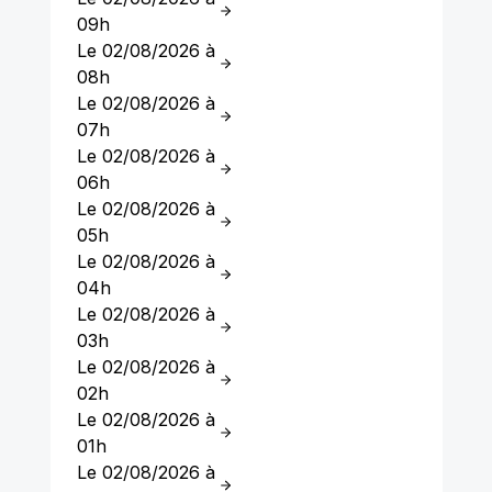
09h
Le 02/08/2026 à
08h
Le 02/08/2026 à
07h
Le 02/08/2026 à
06h
Le 02/08/2026 à
05h
Le 02/08/2026 à
04h
Le 02/08/2026 à
03h
Le 02/08/2026 à
02h
Le 02/08/2026 à
01h
Le 02/08/2026 à