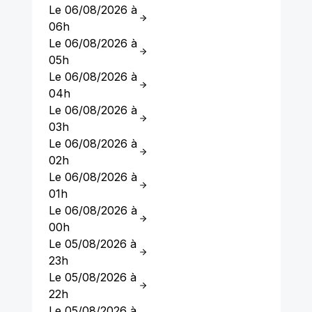
Le 06/08/2026 à
06h
Le 06/08/2026 à
05h
Le 06/08/2026 à
04h
Le 06/08/2026 à
03h
Le 06/08/2026 à
02h
Le 06/08/2026 à
01h
Le 06/08/2026 à
00h
Le 05/08/2026 à
23h
Le 05/08/2026 à
22h
Le 05/08/2026 à