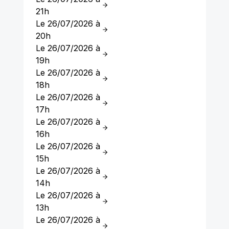
21h
Le 26/07/2026 à
20h
Le 26/07/2026 à
19h
Le 26/07/2026 à
18h
Le 26/07/2026 à
17h
Le 26/07/2026 à
16h
Le 26/07/2026 à
15h
Le 26/07/2026 à
14h
Le 26/07/2026 à
13h
Le 26/07/2026 à