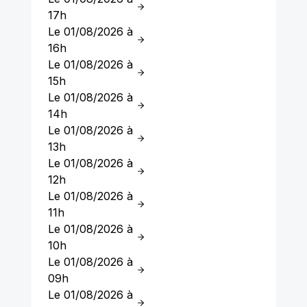
17h
Le 01/08/2026 à
16h
Le 01/08/2026 à
15h
Le 01/08/2026 à
14h
Le 01/08/2026 à
13h
Le 01/08/2026 à
12h
Le 01/08/2026 à
11h
Le 01/08/2026 à
10h
Le 01/08/2026 à
09h
Le 01/08/2026 à