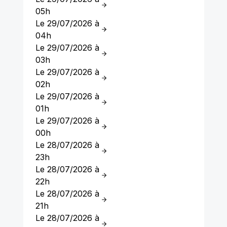
05h
Le 29/07/2026 à
04h
Le 29/07/2026 à
03h
Le 29/07/2026 à
02h
Le 29/07/2026 à
01h
Le 29/07/2026 à
00h
Le 28/07/2026 à
23h
Le 28/07/2026 à
22h
Le 28/07/2026 à
21h
Le 28/07/2026 à