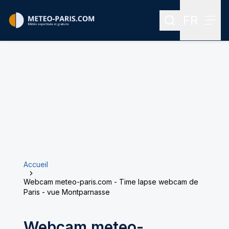
FR
Rechercher
Menu
Menu des
Accueil
Webcam meteo-paris.com - Time lapse webcam de
Paris - vue Montparnasse
Webcam meteo-