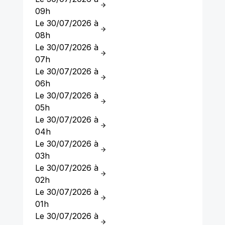
09h
Le 30/07/2026 à
08h
Le 30/07/2026 à
07h
Le 30/07/2026 à
06h
Le 30/07/2026 à
05h
Le 30/07/2026 à
04h
Le 30/07/2026 à
03h
Le 30/07/2026 à
02h
Le 30/07/2026 à
01h
Le 30/07/2026 à