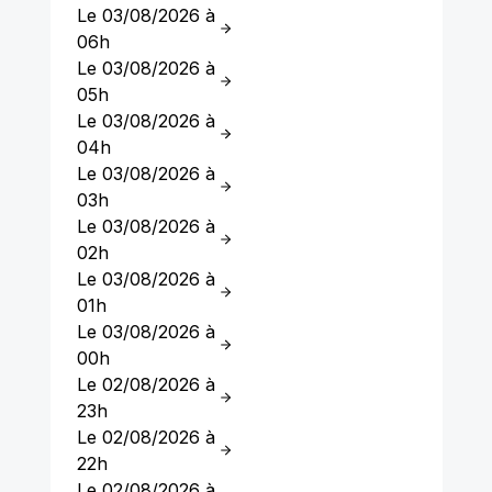
Le 03/08/2026 à
06h
Le 03/08/2026 à
05h
Le 03/08/2026 à
04h
Le 03/08/2026 à
03h
Le 03/08/2026 à
02h
Le 03/08/2026 à
01h
Le 03/08/2026 à
00h
Le 02/08/2026 à
23h
Le 02/08/2026 à
22h
Le 02/08/2026 à