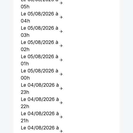
05h
Le 05/08/2026 à
04h
Le 05/08/2026 à
03h
Le 05/08/2026 à
02h
Le 05/08/2026 à
01h
Le 05/08/2026 à
00h
Le 04/08/2026 à
23h
Le 04/08/2026 à
22h
Le 04/08/2026 à
21h
Le 04/08/2026 à