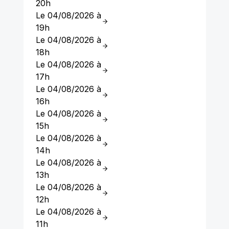
20h
Le 04/08/2026 à
19h
Le 04/08/2026 à
18h
Le 04/08/2026 à
17h
Le 04/08/2026 à
16h
Le 04/08/2026 à
15h
Le 04/08/2026 à
14h
Le 04/08/2026 à
13h
Le 04/08/2026 à
12h
Le 04/08/2026 à
11h