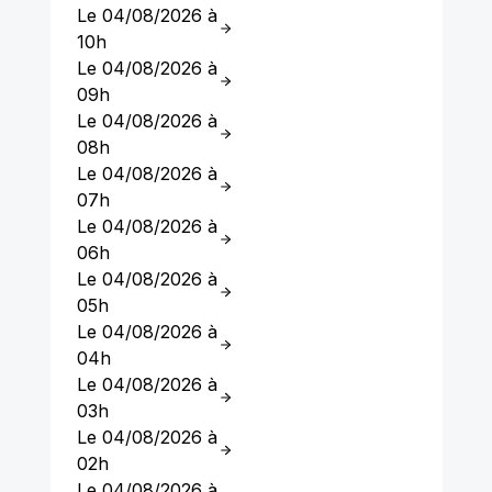
Le 04/08/2026 à
10h
Le 04/08/2026 à
09h
Le 04/08/2026 à
08h
Le 04/08/2026 à
07h
Le 04/08/2026 à
06h
Le 04/08/2026 à
05h
Le 04/08/2026 à
04h
Le 04/08/2026 à
03h
Le 04/08/2026 à
02h
Le 04/08/2026 à