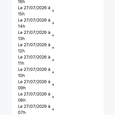
16h
Le 27/07/2026 à
15h
Le 27/07/2026 à
14h
Le 27/07/2026 à
13h
Le 27/07/2026 à
12h
Le 27/07/2026 à
11h
Le 27/07/2026 à
10h
Le 27/07/2026 à
09h
Le 27/07/2026 à
08h
Le 27/07/2026 à
07h