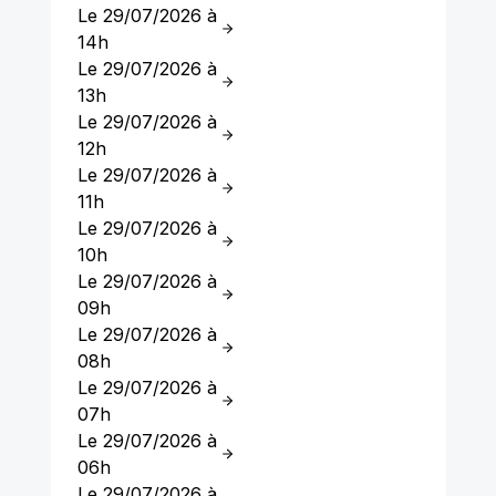
Le 29/07/2026 à
14h
Le 29/07/2026 à
13h
Le 29/07/2026 à
12h
Le 29/07/2026 à
11h
Le 29/07/2026 à
10h
Le 29/07/2026 à
09h
Le 29/07/2026 à
08h
Le 29/07/2026 à
07h
Le 29/07/2026 à
06h
Le 29/07/2026 à