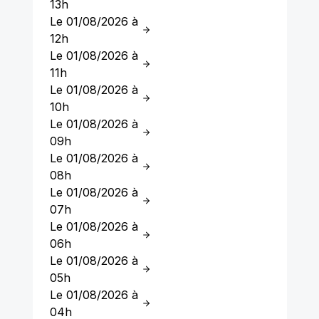
13h
Le 01/08/2026 à
12h
Le 01/08/2026 à
11h
Le 01/08/2026 à
10h
Le 01/08/2026 à
09h
Le 01/08/2026 à
08h
Le 01/08/2026 à
07h
Le 01/08/2026 à
06h
Le 01/08/2026 à
05h
Le 01/08/2026 à
04h