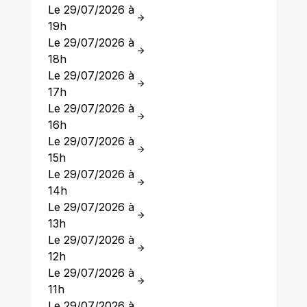
Le 29/07/2026 à
19h
Le 29/07/2026 à
18h
Le 29/07/2026 à
17h
Le 29/07/2026 à
16h
Le 29/07/2026 à
15h
Le 29/07/2026 à
14h
Le 29/07/2026 à
13h
Le 29/07/2026 à
12h
Le 29/07/2026 à
11h
Le 29/07/2026 à