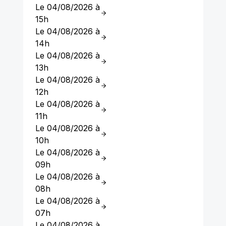
Le 04/08/2026 à
15h
Le 04/08/2026 à
14h
Le 04/08/2026 à
13h
Le 04/08/2026 à
12h
Le 04/08/2026 à
11h
Le 04/08/2026 à
10h
Le 04/08/2026 à
09h
Le 04/08/2026 à
08h
Le 04/08/2026 à
07h
Le 04/08/2026 à