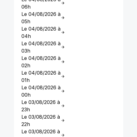
06h
Le 04/08/2026 à
05h
Le 04/08/2026 à
04h
Le 04/08/2026 à
03h
Le 04/08/2026 à
02h
Le 04/08/2026 à
01h
Le 04/08/2026 à
00h
Le 03/08/2026 à
23h
Le 03/08/2026 à
22h
Le 03/08/2026 à