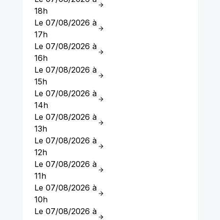
18h
Le 07/08/2026 à
17h
Le 07/08/2026 à
16h
Le 07/08/2026 à
15h
Le 07/08/2026 à
14h
Le 07/08/2026 à
13h
Le 07/08/2026 à
12h
Le 07/08/2026 à
11h
Le 07/08/2026 à
10h
Le 07/08/2026 à