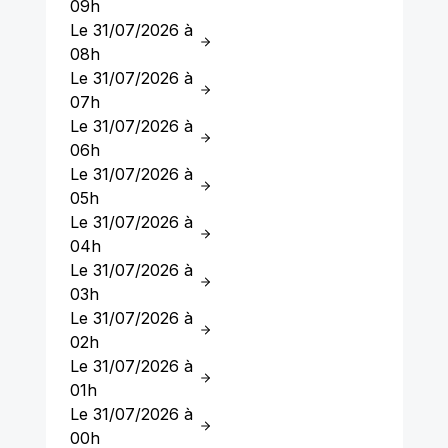
09h
Le 31/07/2026 à
08h
Le 31/07/2026 à
07h
Le 31/07/2026 à
06h
Le 31/07/2026 à
05h
Le 31/07/2026 à
04h
Le 31/07/2026 à
03h
Le 31/07/2026 à
02h
Le 31/07/2026 à
01h
Le 31/07/2026 à
00h