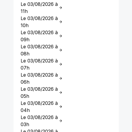
Le 03/08/2026 à
11h
Le 03/08/2026 à
10h
Le 03/08/2026 à
09h
Le 03/08/2026 à
08h
Le 03/08/2026 à
07h
Le 03/08/2026 à
06h
Le 03/08/2026 à
05h
Le 03/08/2026 à
04h
Le 03/08/2026 à
03h
Le 03/08/2026 à