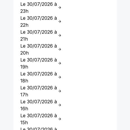
Le 30/07/2026 à
23h
Le 30/07/2026 à
22h
Le 30/07/2026 à
21h
Le 30/07/2026 à
20h
Le 30/07/2026 à
19h
Le 30/07/2026 à
18h
Le 30/07/2026 à
17h
Le 30/07/2026 à
16h
Le 30/07/2026 à
15h
Le 30/07/2026 à