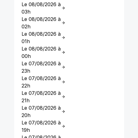
Le 08/08/2026 à
03h
Le 08/08/2026 à
02h
Le 08/08/2026 à
01h
Le 08/08/2026 à
00h
Le 07/08/2026 à
23h
Le 07/08/2026 à
22h
Le 07/08/2026 à
21h
Le 07/08/2026 à
20h
Le 07/08/2026 à
19h
Le 07/08/2026 à