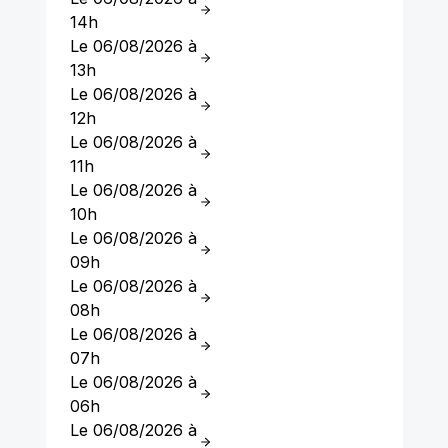
14h
Le 06/08/2026 à
13h
Le 06/08/2026 à
12h
Le 06/08/2026 à
11h
Le 06/08/2026 à
10h
Le 06/08/2026 à
09h
Le 06/08/2026 à
08h
Le 06/08/2026 à
07h
Le 06/08/2026 à
06h
Le 06/08/2026 à