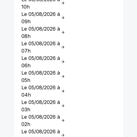
10h
Le 05/08/2026 à
09h
Le 05/08/2026 à
08h
Le 05/08/2026 à
07h
Le 05/08/2026 à
06h
Le 05/08/2026 à
05h
Le 05/08/2026 à
04h
Le 05/08/2026 à
03h
Le 05/08/2026 à
02h
Le 05/08/2026 à