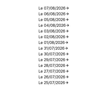
Le 07/08/2026
Le 06/08/2026
Le 05/08/2026
Le 04/08/2026
Le 03/08/2026
Le 02/08/2026
Le 01/08/2026
Le 31/07/2026
Le 30/07/2026
Le 29/07/2026
Le 28/07/2026
Le 27/07/2026
Le 26/07/2026
Le 25/07/2026