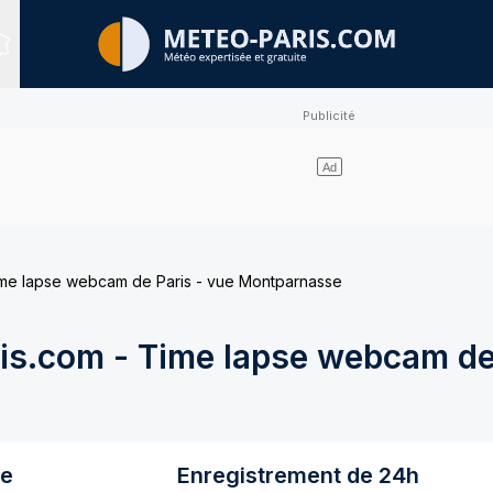
Sites expertisés
me lapse webcam de Paris - vue Montparnasse
s.com - Time lapse webcam de 
re
Enregistrement de 24h