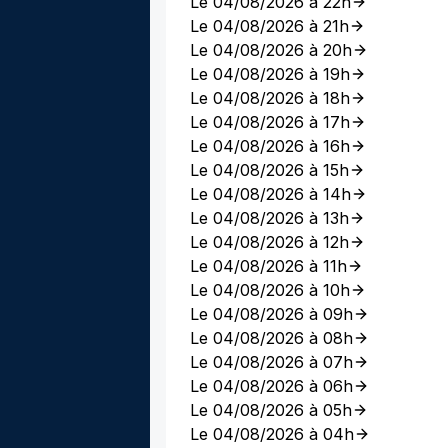
Le 04/08/2026 à 22h
Le 04/08/2026 à 21h
Le 04/08/2026 à 20h
Le 04/08/2026 à 19h
Le 04/08/2026 à 18h
Le 04/08/2026 à 17h
Le 04/08/2026 à 16h
Le 04/08/2026 à 15h
Le 04/08/2026 à 14h
Le 04/08/2026 à 13h
Le 04/08/2026 à 12h
Le 04/08/2026 à 11h
Le 04/08/2026 à 10h
Le 04/08/2026 à 09h
Le 04/08/2026 à 08h
Le 04/08/2026 à 07h
Le 04/08/2026 à 06h
Le 04/08/2026 à 05h
Le 04/08/2026 à 04h