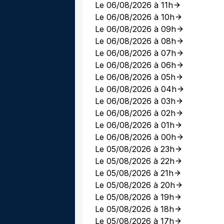
Le 06/08/2026 à 11h
Le 06/08/2026 à 10h
Le 06/08/2026 à 09h
Le 06/08/2026 à 08h
Le 06/08/2026 à 07h
Le 06/08/2026 à 06h
Le 06/08/2026 à 05h
Le 06/08/2026 à 04h
Le 06/08/2026 à 03h
Le 06/08/2026 à 02h
Le 06/08/2026 à 01h
Le 06/08/2026 à 00h
Le 05/08/2026 à 23h
Le 05/08/2026 à 22h
Le 05/08/2026 à 21h
Le 05/08/2026 à 20h
Le 05/08/2026 à 19h
Le 05/08/2026 à 18h
Le 05/08/2026 à 17h