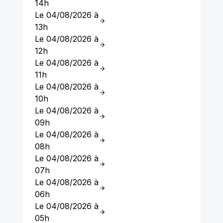
14h
Le 04/08/2026 à
13h
Le 04/08/2026 à
12h
Le 04/08/2026 à
11h
Le 04/08/2026 à
10h
Le 04/08/2026 à
09h
Le 04/08/2026 à
08h
Le 04/08/2026 à
07h
Le 04/08/2026 à
06h
Le 04/08/2026 à
05h