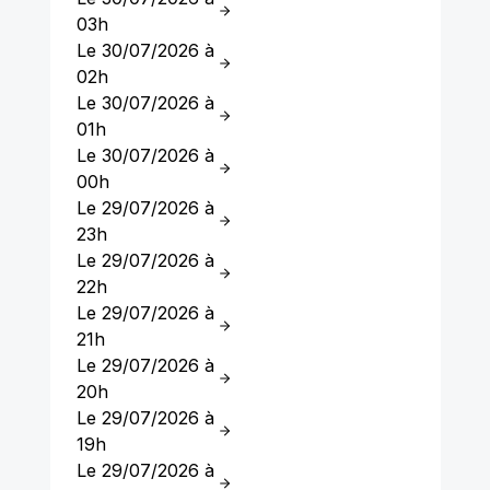
03h
Le 30/07/2026 à
02h
Le 30/07/2026 à
01h
Le 30/07/2026 à
00h
Le 29/07/2026 à
23h
Le 29/07/2026 à
22h
Le 29/07/2026 à
21h
Le 29/07/2026 à
20h
Le 29/07/2026 à
19h
Le 29/07/2026 à