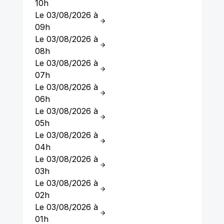
10h
Le 03/08/2026 à
09h
Le 03/08/2026 à
08h
Le 03/08/2026 à
07h
Le 03/08/2026 à
06h
Le 03/08/2026 à
05h
Le 03/08/2026 à
04h
Le 03/08/2026 à
03h
Le 03/08/2026 à
02h
Le 03/08/2026 à
01h