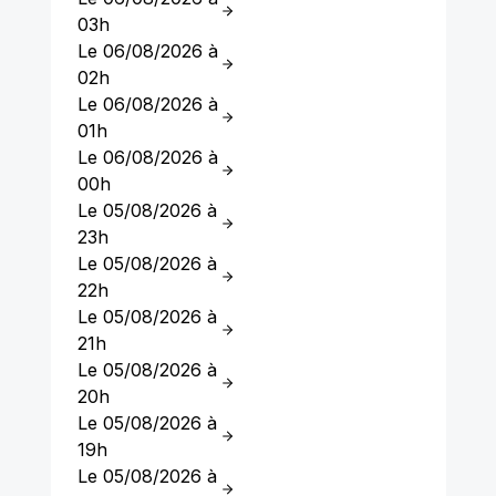
03h
Le 06/08/2026 à
02h
Le 06/08/2026 à
01h
Le 06/08/2026 à
00h
Le 05/08/2026 à
23h
Le 05/08/2026 à
22h
Le 05/08/2026 à
21h
Le 05/08/2026 à
20h
Le 05/08/2026 à
19h
Le 05/08/2026 à