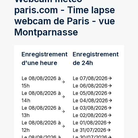
paris.com - Time lapse
webcam de Paris - vue
Montparnasse
Enregistrement
Enregistrement
d'une heure
de 24h
Le 08/08/2026 à
Le 07/08/2026
15h
Le 06/08/2026
Le 08/08/2026 à
Le 05/08/2026
14h
Le 04/08/2026
Le 08/08/2026 à
Le 03/08/2026
13h
Le 02/08/2026
Le 08/08/2026 à
Le 01/08/2026
12h
Le 31/07/2026
Le 08/08/2026 à
Le 30/07/2026