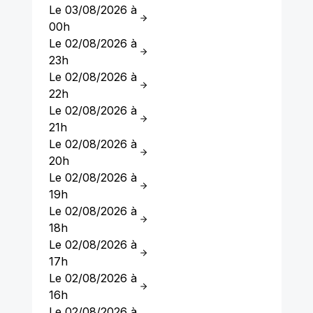
Le 03/08/2026 à
00h
Le 02/08/2026 à
23h
Le 02/08/2026 à
22h
Le 02/08/2026 à
21h
Le 02/08/2026 à
20h
Le 02/08/2026 à
19h
Le 02/08/2026 à
18h
Le 02/08/2026 à
17h
Le 02/08/2026 à
16h
Le 02/08/2026 à