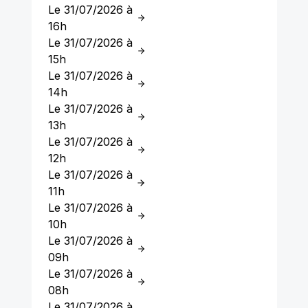
Le 31/07/2026 à
16h
Le 31/07/2026 à
15h
Le 31/07/2026 à
14h
Le 31/07/2026 à
13h
Le 31/07/2026 à
12h
Le 31/07/2026 à
11h
Le 31/07/2026 à
10h
Le 31/07/2026 à
09h
Le 31/07/2026 à
08h
Le 31/07/2026 à