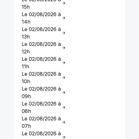
15h
Le 02/08/2026 à
14h
Le 02/08/2026 à
13h
Le 02/08/2026 à
12h
Le 02/08/2026 à
11h
Le 02/08/2026 à
10h
Le 02/08/2026 à
09h
Le 02/08/2026 à
08h
Le 02/08/2026 à
07h
Le 02/08/2026 à