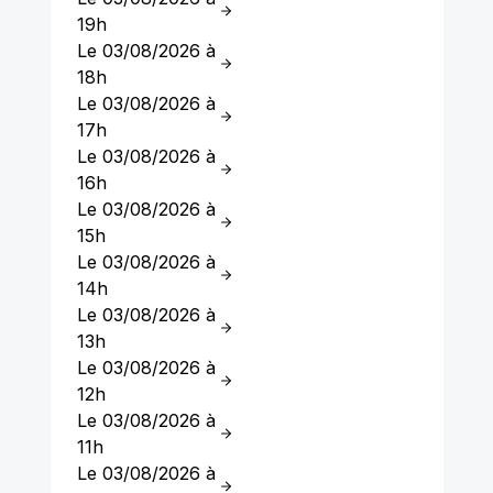
19h
Le 03/08/2026 à
18h
Le 03/08/2026 à
17h
Le 03/08/2026 à
16h
Le 03/08/2026 à
15h
Le 03/08/2026 à
14h
Le 03/08/2026 à
13h
Le 03/08/2026 à
12h
Le 03/08/2026 à
11h
Le 03/08/2026 à