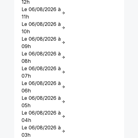
12h
Le 06/08/2026 à
11h
Le 06/08/2026 à
10h
Le 06/08/2026 à
09h
Le 06/08/2026 à
08h
Le 06/08/2026 à
07h
Le 06/08/2026 à
06h
Le 06/08/2026 à
05h
Le 06/08/2026 à
04h
Le 06/08/2026 à
03h