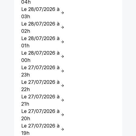
04h
Le 28/07/2026 à
03h
Le 28/07/2026 à
02h
Le 28/07/2026 à
01h
Le 28/07/2026 à
00h
Le 27/07/2026 à
23h
Le 27/07/2026 à
22h
Le 27/07/2026 à
21h
Le 27/07/2026 à
20h
Le 27/07/2026 à
19h