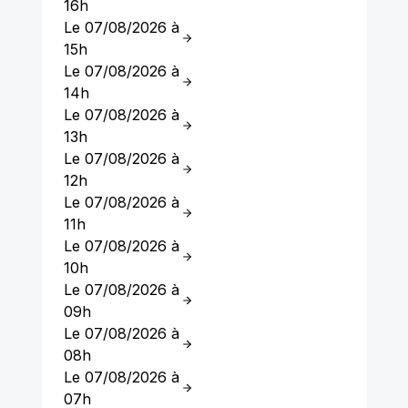
16h
Le 07/08/2026 à
15h
Le 07/08/2026 à
14h
Le 07/08/2026 à
13h
Le 07/08/2026 à
12h
Le 07/08/2026 à
11h
Le 07/08/2026 à
10h
Le 07/08/2026 à
09h
Le 07/08/2026 à
08h
Le 07/08/2026 à
07h