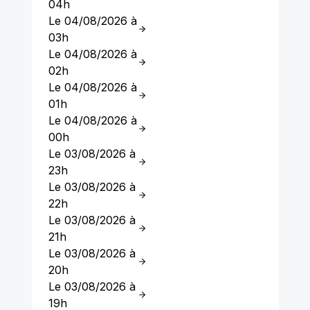
04h
Le 04/08/2026 à
03h
Le 04/08/2026 à
02h
Le 04/08/2026 à
01h
Le 04/08/2026 à
00h
Le 03/08/2026 à
23h
Le 03/08/2026 à
22h
Le 03/08/2026 à
21h
Le 03/08/2026 à
20h
Le 03/08/2026 à
19h