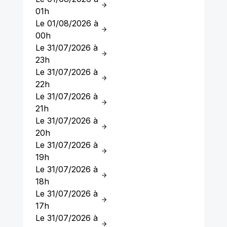
01h
Le 01/08/2026 à
00h
Le 31/07/2026 à
23h
Le 31/07/2026 à
22h
Le 31/07/2026 à
21h
Le 31/07/2026 à
20h
Le 31/07/2026 à
19h
Le 31/07/2026 à
18h
Le 31/07/2026 à
17h
Le 31/07/2026 à