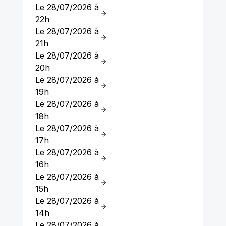
Le 28/07/2026 à
22h
Le 28/07/2026 à
21h
Le 28/07/2026 à
20h
Le 28/07/2026 à
19h
Le 28/07/2026 à
18h
Le 28/07/2026 à
17h
Le 28/07/2026 à
16h
Le 28/07/2026 à
15h
Le 28/07/2026 à
14h
Le 28/07/2026 à