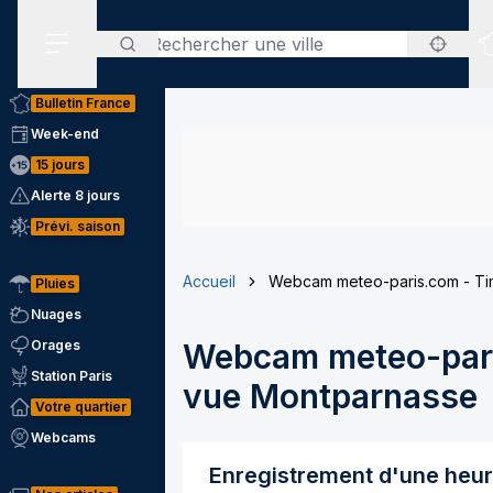
Rechercher
Menu secondaire
Bulletin France
Week-end
15 jours
Alerte 8 jours
Prévi. saison
Accueil
Webcam meteo-paris.com - Ti
Pluies
Nuages
Orages
Webcam meteo-pari
Station Paris
vue Montparnasse
Votre quartier
Webcams
Enregistrement d'une heu