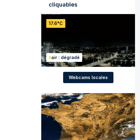
cliquables
17.6°C
air : dégradé
Webcams locales