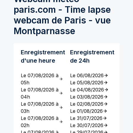
paris.com - Time lapse
webcam de Paris - vue
Montparnasse
Enregistrement
Enregistrement
d'une heure
de 24h
Le 07/08/2026 à
Le 06/08/2026
05h
Le 05/08/2026
Le 07/08/2026 à
Le 04/08/2026
04h
Le 03/08/2026
Le 07/08/2026 à
Le 02/08/2026
03h
Le 01/08/2026
Le 07/08/2026 à
Le 31/07/2026
02h
Le 30/07/2026
Le 07/08/2026 à
Le 29/07/2026