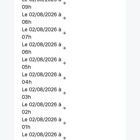
09h
Le 02/08/2026 à
08h
Le 02/08/2026 à
07h
Le 02/08/2026 à
06h
Le 02/08/2026 à
05h
Le 02/08/2026 à
04h
Le 02/08/2026 à
03h
Le 02/08/2026 à
02h
Le 02/08/2026 à
01h
Le 02/08/2026 à