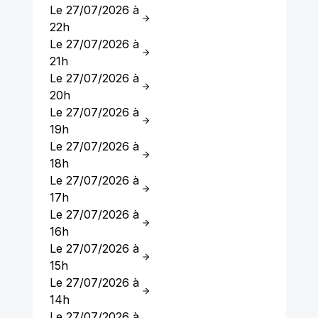
Le 27/07/2026 à
22h
Le 27/07/2026 à
21h
Le 27/07/2026 à
20h
Le 27/07/2026 à
19h
Le 27/07/2026 à
18h
Le 27/07/2026 à
17h
Le 27/07/2026 à
16h
Le 27/07/2026 à
15h
Le 27/07/2026 à
14h
Le 27/07/2026 à