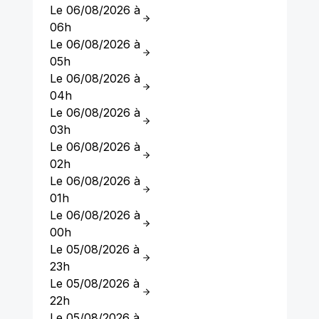
Le 06/08/2026 à
06h
Le 06/08/2026 à
05h
Le 06/08/2026 à
04h
Le 06/08/2026 à
03h
Le 06/08/2026 à
02h
Le 06/08/2026 à
01h
Le 06/08/2026 à
00h
Le 05/08/2026 à
23h
Le 05/08/2026 à
22h
Le 05/08/2026 à