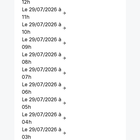
12h
Le 29/07/2026 à
11h
Le 29/07/2026 à
10h
Le 29/07/2026 à
09h
Le 29/07/2026 à
08h
Le 29/07/2026 à
07h
Le 29/07/2026 à
06h
Le 29/07/2026 à
05h
Le 29/07/2026 à
04h
Le 29/07/2026 à
03h