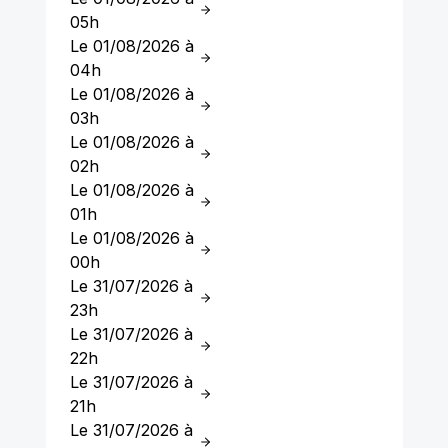
05h
Le 01/08/2026 à
04h
Le 01/08/2026 à
03h
Le 01/08/2026 à
02h
Le 01/08/2026 à
01h
Le 01/08/2026 à
00h
Le 31/07/2026 à
23h
Le 31/07/2026 à
22h
Le 31/07/2026 à
21h
Le 31/07/2026 à