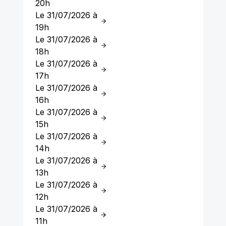
20h
Le 31/07/2026 à
19h
Le 31/07/2026 à
18h
Le 31/07/2026 à
17h
Le 31/07/2026 à
16h
Le 31/07/2026 à
15h
Le 31/07/2026 à
14h
Le 31/07/2026 à
13h
Le 31/07/2026 à
12h
Le 31/07/2026 à
11h