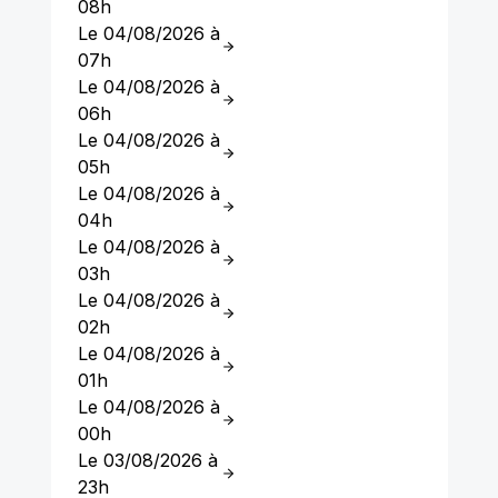
08h
Le 04/08/2026 à
07h
Le 04/08/2026 à
06h
Le 04/08/2026 à
05h
Le 04/08/2026 à
04h
Le 04/08/2026 à
03h
Le 04/08/2026 à
02h
Le 04/08/2026 à
01h
Le 04/08/2026 à
00h
Le 03/08/2026 à
23h