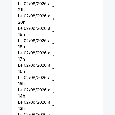
Le 02/08/2026 à
21h
Le 02/08/2026 à
20h
Le 02/08/2026 à
19h
Le 02/08/2026 à
18h
Le 02/08/2026 à
17h
Le 02/08/2026 à
16h
Le 02/08/2026 à
15h
Le 02/08/2026 à
14h
Le 02/08/2026 à
13h
Le 02/08/2026 à