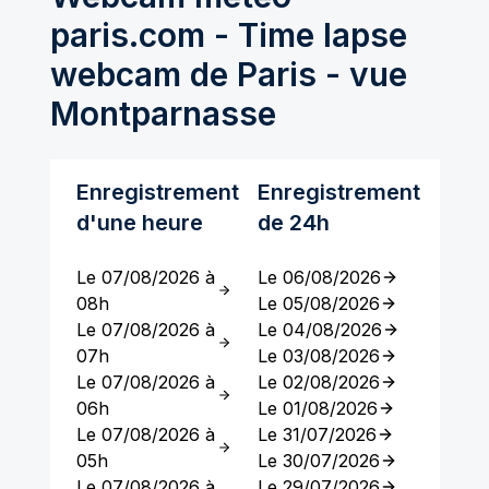
paris.com - Time lapse
webcam de Paris - vue
Montparnasse
Enregistrement
Enregistrement
d'une heure
de 24h
Le 07/08/2026 à
Le 06/08/2026
08h
Le 05/08/2026
Le 07/08/2026 à
Le 04/08/2026
07h
Le 03/08/2026
Le 07/08/2026 à
Le 02/08/2026
06h
Le 01/08/2026
Le 07/08/2026 à
Le 31/07/2026
05h
Le 30/07/2026
Le 07/08/2026 à
Le 29/07/2026