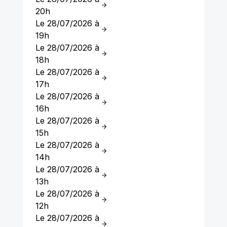
20h
Le 28/07/2026 à
19h
Le 28/07/2026 à
18h
Le 28/07/2026 à
17h
Le 28/07/2026 à
16h
Le 28/07/2026 à
15h
Le 28/07/2026 à
14h
Le 28/07/2026 à
13h
Le 28/07/2026 à
12h
Le 28/07/2026 à