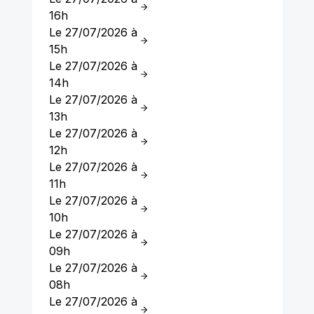
16h
Le 27/07/2026 à
15h
Le 27/07/2026 à
14h
Le 27/07/2026 à
13h
Le 27/07/2026 à
12h
Le 27/07/2026 à
11h
Le 27/07/2026 à
10h
Le 27/07/2026 à
09h
Le 27/07/2026 à
08h
Le 27/07/2026 à