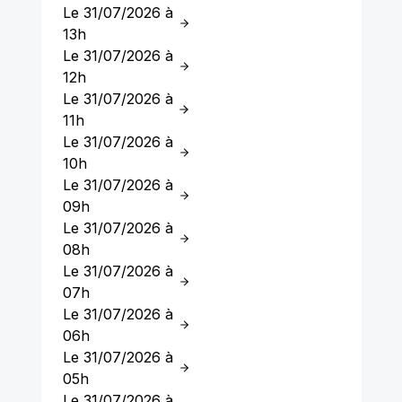
Le 31/07/2026 à
13h
Le 31/07/2026 à
12h
Le 31/07/2026 à
11h
Le 31/07/2026 à
10h
Le 31/07/2026 à
09h
Le 31/07/2026 à
08h
Le 31/07/2026 à
07h
Le 31/07/2026 à
06h
Le 31/07/2026 à
05h
Le 31/07/2026 à