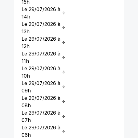
15h
Le 29/07/2026 à
14h
Le 29/07/2026 à
13h
Le 29/07/2026 à
12h
Le 29/07/2026 à
11h
Le 29/07/2026 à
10h
Le 29/07/2026 à
09h
Le 29/07/2026 à
08h
Le 29/07/2026 à
07h
Le 29/07/2026 à
06h