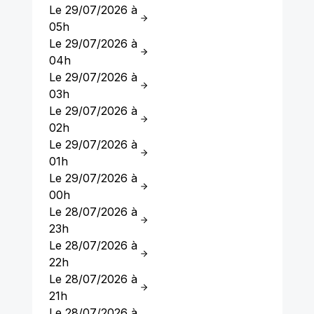
Le 29/07/2026 à
05h
Le 29/07/2026 à
04h
Le 29/07/2026 à
03h
Le 29/07/2026 à
02h
Le 29/07/2026 à
01h
Le 29/07/2026 à
00h
Le 28/07/2026 à
23h
Le 28/07/2026 à
22h
Le 28/07/2026 à
21h
Le 28/07/2026 à