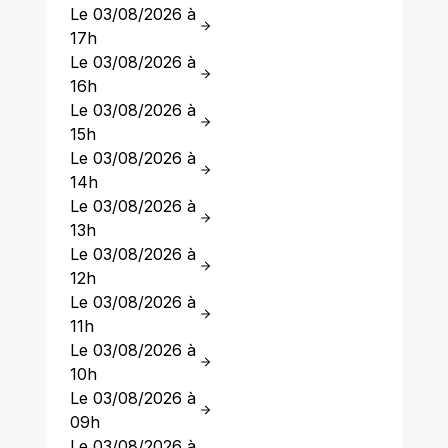
Le 03/08/2026 à
17h
Le 03/08/2026 à
16h
Le 03/08/2026 à
15h
Le 03/08/2026 à
14h
Le 03/08/2026 à
13h
Le 03/08/2026 à
12h
Le 03/08/2026 à
11h
Le 03/08/2026 à
10h
Le 03/08/2026 à
09h
Le 03/08/2026 à