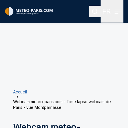
FR
Rechercher
Menu
Menu des
Accueil
Webcam meteo-paris.com - Time lapse webcam de
Paris - vue Montparnasse
Webcam meteo-