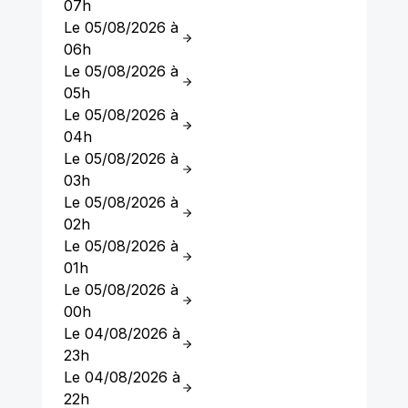
07h
Le 05/08/2026 à
06h
Le 05/08/2026 à
05h
Le 05/08/2026 à
04h
Le 05/08/2026 à
03h
Le 05/08/2026 à
02h
Le 05/08/2026 à
01h
Le 05/08/2026 à
00h
Le 04/08/2026 à
23h
Le 04/08/2026 à
22h