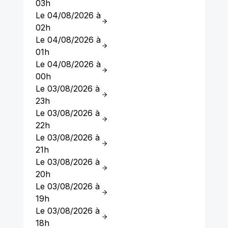
03h
Le 04/08/2026 à
02h
Le 04/08/2026 à
01h
Le 04/08/2026 à
00h
Le 03/08/2026 à
23h
Le 03/08/2026 à
22h
Le 03/08/2026 à
21h
Le 03/08/2026 à
20h
Le 03/08/2026 à
19h
Le 03/08/2026 à
18h