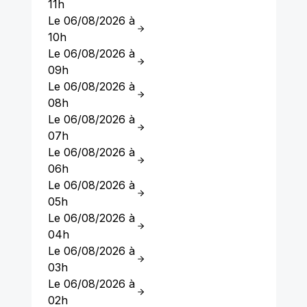
11h
Le 06/08/2026 à
10h
Le 06/08/2026 à
09h
Le 06/08/2026 à
08h
Le 06/08/2026 à
07h
Le 06/08/2026 à
06h
Le 06/08/2026 à
05h
Le 06/08/2026 à
04h
Le 06/08/2026 à
03h
Le 06/08/2026 à
02h