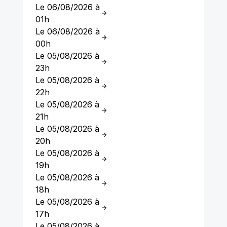
Le 06/08/2026 à
01h
Le 06/08/2026 à
00h
Le 05/08/2026 à
23h
Le 05/08/2026 à
22h
Le 05/08/2026 à
21h
Le 05/08/2026 à
20h
Le 05/08/2026 à
19h
Le 05/08/2026 à
18h
Le 05/08/2026 à
17h
Le 05/08/2026 à