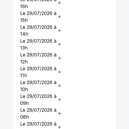
16h
Le 29/07/2026 à
15h
Le 29/07/2026 à
14h
Le 29/07/2026 à
13h
Le 29/07/2026 à
12h
Le 29/07/2026 à
11h
Le 29/07/2026 à
10h
Le 29/07/2026 à
09h
Le 29/07/2026 à
08h
Le 29/07/2026 à