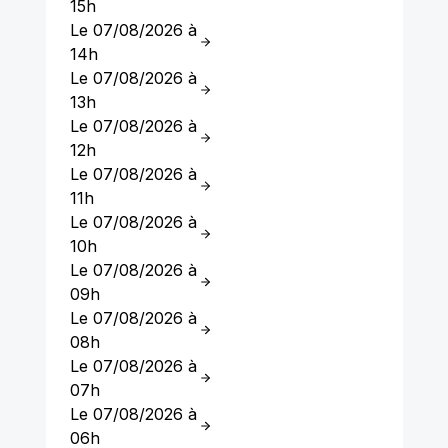
15h
Le 07/08/2026 à
14h
Le 07/08/2026 à
13h
Le 07/08/2026 à
12h
Le 07/08/2026 à
11h
Le 07/08/2026 à
10h
Le 07/08/2026 à
09h
Le 07/08/2026 à
08h
Le 07/08/2026 à
07h
Le 07/08/2026 à
06h