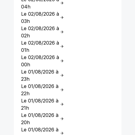
04h
Le 02/08/2026 à
03h
Le 02/08/2026 à
02h
Le 02/08/2026 à
01h
Le 02/08/2026 à
00h
Le 01/08/2026 à
23h
Le 01/08/2026 à
22h
Le 01/08/2026 à
21h
Le 01/08/2026 à
20h
Le 01/08/2026 à