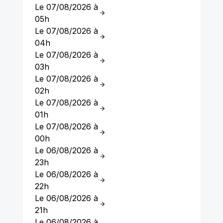
Le 07/08/2026 à
05h
Le 07/08/2026 à
04h
Le 07/08/2026 à
03h
Le 07/08/2026 à
02h
Le 07/08/2026 à
01h
Le 07/08/2026 à
00h
Le 06/08/2026 à
23h
Le 06/08/2026 à
22h
Le 06/08/2026 à
21h
Le 06/08/2026 à