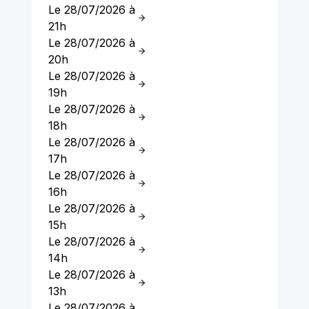
Le 28/07/2026 à
21h
Le 28/07/2026 à
20h
Le 28/07/2026 à
19h
Le 28/07/2026 à
18h
Le 28/07/2026 à
17h
Le 28/07/2026 à
16h
Le 28/07/2026 à
15h
Le 28/07/2026 à
14h
Le 28/07/2026 à
13h
Le 28/07/2026 à