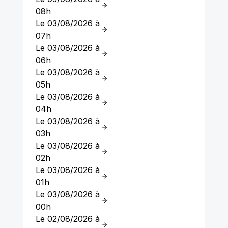
08h
Le 03/08/2026 à
07h
Le 03/08/2026 à
06h
Le 03/08/2026 à
05h
Le 03/08/2026 à
04h
Le 03/08/2026 à
03h
Le 03/08/2026 à
02h
Le 03/08/2026 à
01h
Le 03/08/2026 à
00h
Le 02/08/2026 à