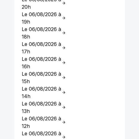
20h
Le 06/08/2026 à
19h
Le 06/08/2026 à
18h
Le 06/08/2026 à
17h
Le 06/08/2026 à
16h
Le 06/08/2026 à
15h
Le 06/08/2026 à
14h
Le 06/08/2026 à
13h
Le 06/08/2026 à
12h
Le 06/08/2026 à