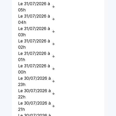
Le 31/07/2026 à
05h
Le 31/07/2026 à
04h
Le 31/07/2026 à
03h
Le 31/07/2026 à
02h
Le 31/07/2026 à
01h
Le 31/07/2026 à
00h
Le 30/07/2026 à
23h
Le 30/07/2026 à
22h
Le 30/07/2026 à
21h
Le 30/07/2026 à