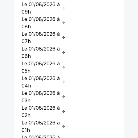
Le 01/08/2026 à
09h
Le 01/08/2026 à
08h
Le 01/08/2026 à
07h
Le 01/08/2026 à
06h
Le 01/08/2026 à
05h
Le 01/08/2026 à
04h
Le 01/08/2026 à
03h
Le 01/08/2026 à
02h
Le 01/08/2026 à
01h
Le 01/08/2026 à