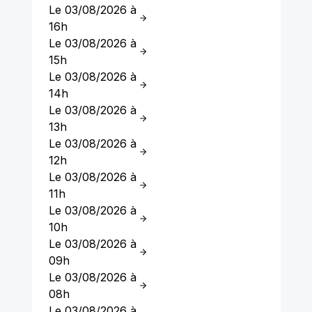
Le 03/08/2026 à
16h
Le 03/08/2026 à
15h
Le 03/08/2026 à
14h
Le 03/08/2026 à
13h
Le 03/08/2026 à
12h
Le 03/08/2026 à
11h
Le 03/08/2026 à
10h
Le 03/08/2026 à
09h
Le 03/08/2026 à
08h
Le 03/08/2026 à