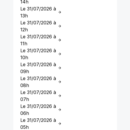
14h
Le 31/07/2026 à
13h
Le 31/07/2026 à
12h
Le 31/07/2026 à
11h
Le 31/07/2026 à
10h
Le 31/07/2026 à
09h
Le 31/07/2026 à
08h
Le 31/07/2026 à
07h
Le 31/07/2026 à
06h
Le 31/07/2026 à
05h