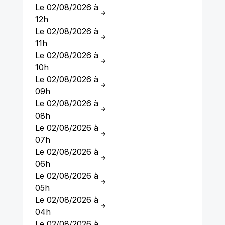
Le 02/08/2026 à
12h
Le 02/08/2026 à
11h
Le 02/08/2026 à
10h
Le 02/08/2026 à
09h
Le 02/08/2026 à
08h
Le 02/08/2026 à
07h
Le 02/08/2026 à
06h
Le 02/08/2026 à
05h
Le 02/08/2026 à
04h
Le 02/08/2026 à