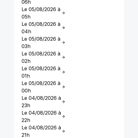
06h
Le 05/08/2026 à
05h
Le 05/08/2026 à
04h
Le 05/08/2026 à
03h
Le 05/08/2026 à
02h
Le 05/08/2026 à
01h
Le 05/08/2026 à
00h
Le 04/08/2026 à
23h
Le 04/08/2026 à
22h
Le 04/08/2026 à
21h