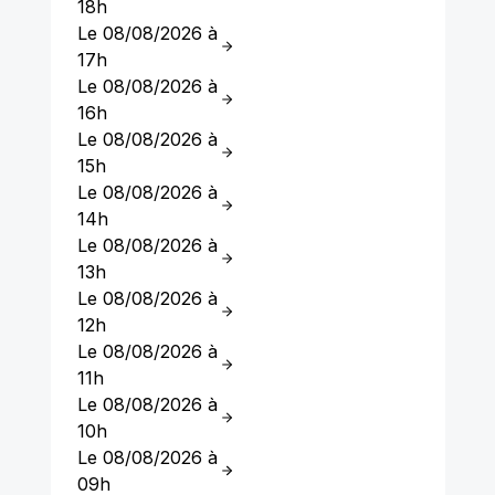
18h
Le 08/08/2026 à
17h
Le 08/08/2026 à
16h
Le 08/08/2026 à
15h
Le 08/08/2026 à
14h
Le 08/08/2026 à
13h
Le 08/08/2026 à
12h
Le 08/08/2026 à
11h
Le 08/08/2026 à
10h
Le 08/08/2026 à
09h