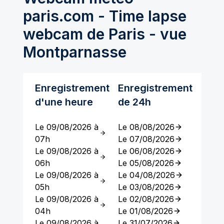
paris.com - Time lapse
webcam de Paris - vue
Montparnasse
Enregistrement
Enregistrement
d'une heure
de 24h
Le 09/08/2026 à
Le 08/08/2026
07h
Le 07/08/2026
Le 09/08/2026 à
Le 06/08/2026
06h
Le 05/08/2026
Le 09/08/2026 à
Le 04/08/2026
05h
Le 03/08/2026
Le 09/08/2026 à
Le 02/08/2026
04h
Le 01/08/2026
Le 09/08/2026 à
Le 31/07/2026