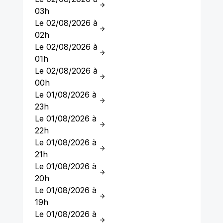
03h
Le 02/08/2026 à
02h
Le 02/08/2026 à
01h
Le 02/08/2026 à
00h
Le 01/08/2026 à
23h
Le 01/08/2026 à
22h
Le 01/08/2026 à
21h
Le 01/08/2026 à
20h
Le 01/08/2026 à
19h
Le 01/08/2026 à