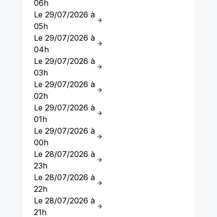
06h
Le 29/07/2026 à
05h
Le 29/07/2026 à
04h
Le 29/07/2026 à
03h
Le 29/07/2026 à
02h
Le 29/07/2026 à
01h
Le 29/07/2026 à
00h
Le 28/07/2026 à
23h
Le 28/07/2026 à
22h
Le 28/07/2026 à
21h