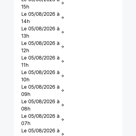
15h
Le 05/08/2026 à
14h
Le 05/08/2026 à
13h
Le 05/08/2026 à
12h
Le 05/08/2026 à
11h
Le 05/08/2026 à
10h
Le 05/08/2026 à
09h
Le 05/08/2026 à
08h
Le 05/08/2026 à
07h
Le 05/08/2026 à