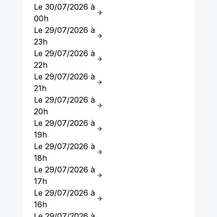
Le 30/07/2026 à
00h
Le 29/07/2026 à
23h
Le 29/07/2026 à
22h
Le 29/07/2026 à
21h
Le 29/07/2026 à
20h
Le 29/07/2026 à
19h
Le 29/07/2026 à
18h
Le 29/07/2026 à
17h
Le 29/07/2026 à
16h
Le 29/07/2026 à