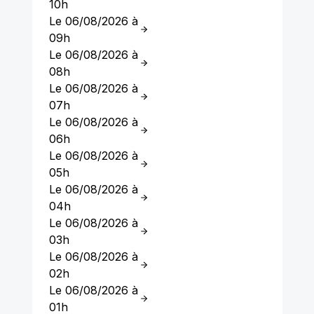
10h
Le 06/08/2026 à
09h
Le 06/08/2026 à
08h
Le 06/08/2026 à
07h
Le 06/08/2026 à
06h
Le 06/08/2026 à
05h
Le 06/08/2026 à
04h
Le 06/08/2026 à
03h
Le 06/08/2026 à
02h
Le 06/08/2026 à
01h