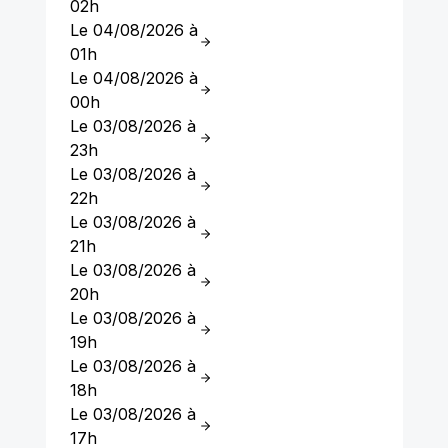
02h
Le 04/08/2026 à
01h
Le 04/08/2026 à
00h
Le 03/08/2026 à
23h
Le 03/08/2026 à
22h
Le 03/08/2026 à
21h
Le 03/08/2026 à
20h
Le 03/08/2026 à
19h
Le 03/08/2026 à
18h
Le 03/08/2026 à
17h