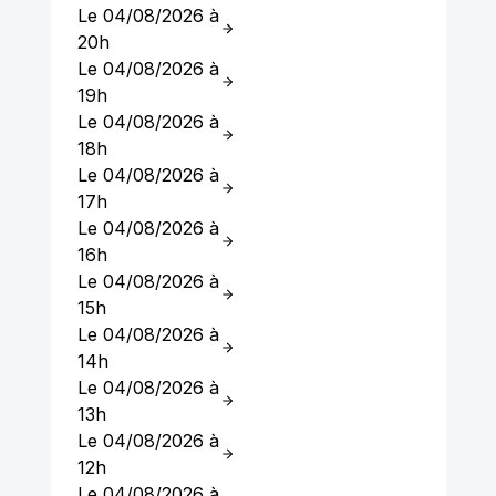
Le 04/08/2026 à
20h
Le 04/08/2026 à
19h
Le 04/08/2026 à
18h
Le 04/08/2026 à
17h
Le 04/08/2026 à
16h
Le 04/08/2026 à
15h
Le 04/08/2026 à
14h
Le 04/08/2026 à
13h
Le 04/08/2026 à
12h
Le 04/08/2026 à