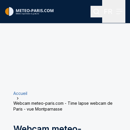
FR
Rechercher
Menu
Menu des
Accueil
Webcam meteo-paris.com - Time lapse webcam de
Paris - vue Montparnasse
Webcam meteo-