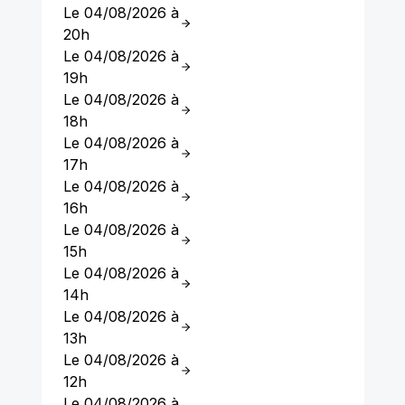
Le 04/08/2026 à
20h
Le 04/08/2026 à
19h
Le 04/08/2026 à
18h
Le 04/08/2026 à
17h
Le 04/08/2026 à
16h
Le 04/08/2026 à
15h
Le 04/08/2026 à
14h
Le 04/08/2026 à
13h
Le 04/08/2026 à
12h
Le 04/08/2026 à