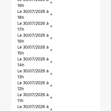
19h
Le 30/07/2026 à
18h
Le 30/07/2026 à
17h
Le 30/07/2026 à
16h
Le 30/07/2026 à
15h
Le 30/07/2026 à
14h
Le 30/07/2026 à
13h
Le 30/07/2026 à
12h
Le 30/07/2026 à
11h
Le 30/07/2026 à