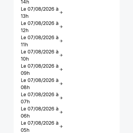
14h
Le 07/08/2026 à
13h
Le 07/08/2026 à
12h
Le 07/08/2026 à
11h
Le 07/08/2026 à
10h
Le 07/08/2026 à
09h
Le 07/08/2026 à
08h
Le 07/08/2026 à
07h
Le 07/08/2026 à
06h
Le 07/08/2026 à
05h