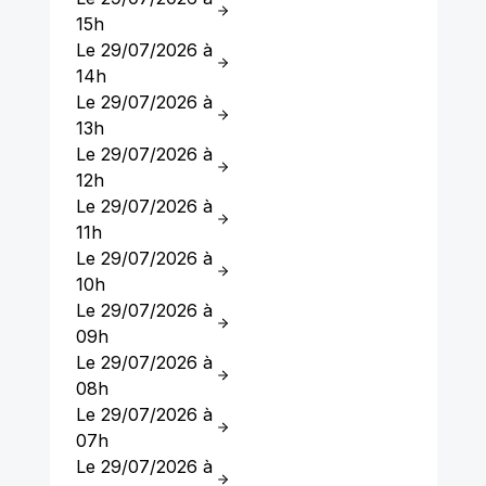
15h
Le 29/07/2026 à
14h
Le 29/07/2026 à
13h
Le 29/07/2026 à
12h
Le 29/07/2026 à
11h
Le 29/07/2026 à
10h
Le 29/07/2026 à
09h
Le 29/07/2026 à
08h
Le 29/07/2026 à
07h
Le 29/07/2026 à