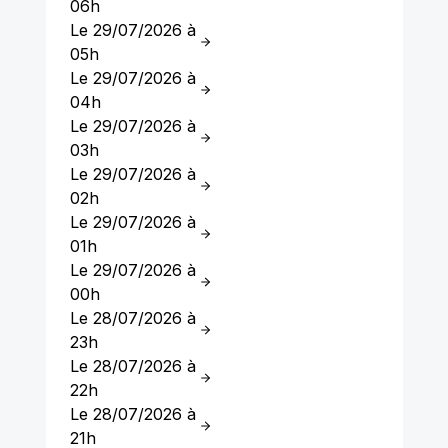
06h
Le 29/07/2026 à
05h
Le 29/07/2026 à
04h
Le 29/07/2026 à
03h
Le 29/07/2026 à
02h
Le 29/07/2026 à
01h
Le 29/07/2026 à
00h
Le 28/07/2026 à
23h
Le 28/07/2026 à
22h
Le 28/07/2026 à
21h