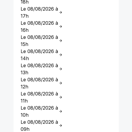
18h
Le 08/08/2026 à
17h
Le 08/08/2026 à
16h
Le 08/08/2026 à
15h
Le 08/08/2026 à
14h
Le 08/08/2026 à
13h
Le 08/08/2026 à
12h
Le 08/08/2026 à
11h
Le 08/08/2026 à
10h
Le 08/08/2026 à
09h