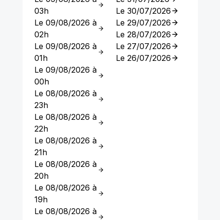
03h
Le 30/07/2026
Le 09/08/2026 à
Le 29/07/2026
02h
Le 28/07/2026
Le 09/08/2026 à
Le 27/07/2026
01h
Le 26/07/2026
Le 09/08/2026 à
00h
Le 08/08/2026 à
23h
Le 08/08/2026 à
22h
Le 08/08/2026 à
21h
Le 08/08/2026 à
20h
Le 08/08/2026 à
19h
Le 08/08/2026 à