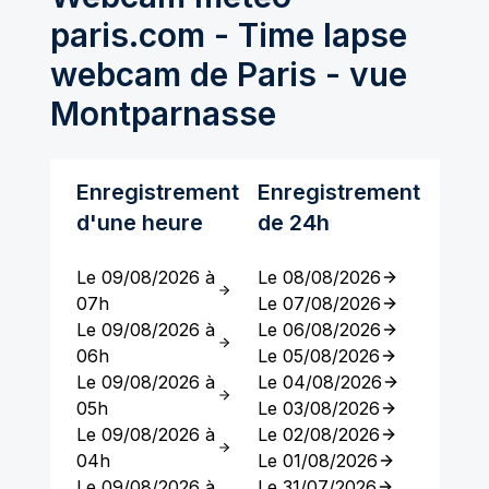
paris.com - Time lapse
webcam de Paris - vue
Montparnasse
Enregistrement
Enregistrement
d'une heure
de 24h
Le 09/08/2026 à
Le 08/08/2026
07h
Le 07/08/2026
Le 09/08/2026 à
Le 06/08/2026
06h
Le 05/08/2026
Le 09/08/2026 à
Le 04/08/2026
05h
Le 03/08/2026
Le 09/08/2026 à
Le 02/08/2026
04h
Le 01/08/2026
Le 09/08/2026 à
Le 31/07/2026