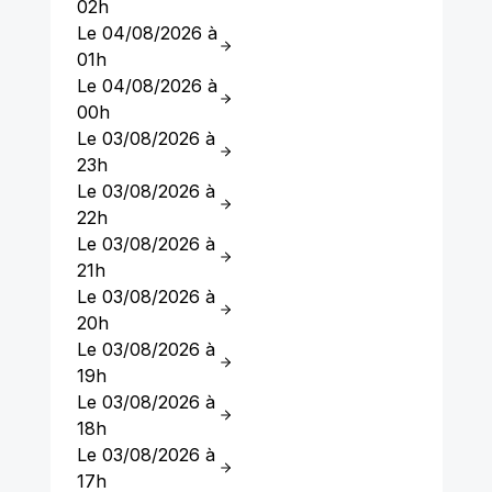
02h
Le 04/08/2026 à
01h
Le 04/08/2026 à
00h
Le 03/08/2026 à
23h
Le 03/08/2026 à
22h
Le 03/08/2026 à
21h
Le 03/08/2026 à
20h
Le 03/08/2026 à
19h
Le 03/08/2026 à
18h
Le 03/08/2026 à
17h