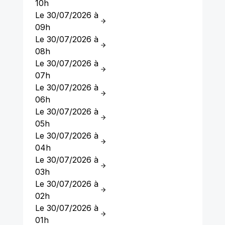
10h
Le 30/07/2026 à
09h
Le 30/07/2026 à
08h
Le 30/07/2026 à
07h
Le 30/07/2026 à
06h
Le 30/07/2026 à
05h
Le 30/07/2026 à
04h
Le 30/07/2026 à
03h
Le 30/07/2026 à
02h
Le 30/07/2026 à
01h