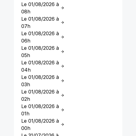
Le 01/08/2026 à
08h
Le 01/08/2026 à
07h
Le 01/08/2026 à
06h
Le 01/08/2026 à
05h
Le 01/08/2026 à
04h
Le 01/08/2026 à
03h
Le 01/08/2026 à
02h
Le 01/08/2026 à
01h
Le 01/08/2026 à
00h
Le 31/07/2026 à