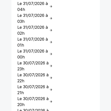
Le 31/07/2026 à
04h
Le 31/07/2026 à
03h
Le 31/07/2026 à
02h
Le 31/07/2026 à
01h
Le 31/07/2026 à
00h
Le 30/07/2026 à
23h
Le 30/07/2026 à
22h
Le 30/07/2026 à
21h
Le 30/07/2026 à
20h
Le 30/07/2026 à