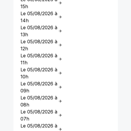
15h
Le 05/08/2026 à
14h
Le 05/08/2026 à
13h
Le 05/08/2026 à
12h
Le 05/08/2026 à
11h
Le 05/08/2026 à
10h
Le 05/08/2026 à
09h
Le 05/08/2026 à
08h
Le 05/08/2026 à
07h
Le 05/08/2026 à