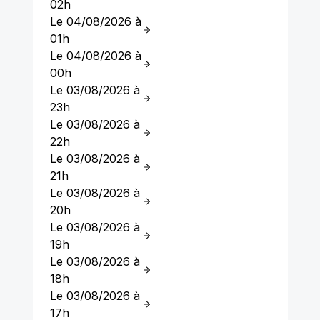
02h
Le 04/08/2026 à
01h
Le 04/08/2026 à
00h
Le 03/08/2026 à
23h
Le 03/08/2026 à
22h
Le 03/08/2026 à
21h
Le 03/08/2026 à
20h
Le 03/08/2026 à
19h
Le 03/08/2026 à
18h
Le 03/08/2026 à
17h