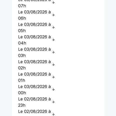
07h
Le 03/08/2026 à
06h
Le 03/08/2026 à
05h
Le 03/08/2026 à
04h
Le 03/08/2026 à
03h
Le 03/08/2026 à
02h
Le 03/08/2026 à
01h
Le 03/08/2026 à
00h
Le 02/08/2026 à
23h
Le 02/08/2026 à