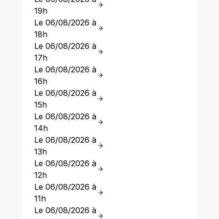
19h
Le 06/08/2026 à
18h
Le 06/08/2026 à
17h
Le 06/08/2026 à
16h
Le 06/08/2026 à
15h
Le 06/08/2026 à
14h
Le 06/08/2026 à
13h
Le 06/08/2026 à
12h
Le 06/08/2026 à
11h
Le 06/08/2026 à