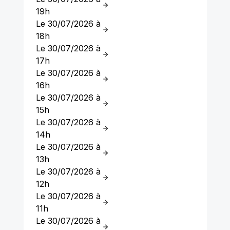
19h
Le 30/07/2026 à
18h
Le 30/07/2026 à
17h
Le 30/07/2026 à
16h
Le 30/07/2026 à
15h
Le 30/07/2026 à
14h
Le 30/07/2026 à
13h
Le 30/07/2026 à
12h
Le 30/07/2026 à
11h
Le 30/07/2026 à