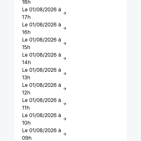
18h
Le 01/08/2026 à
17h
Le 01/08/2026 à
16h
Le 01/08/2026 à
15h
Le 01/08/2026 à
14h
Le 01/08/2026 à
13h
Le 01/08/2026 à
12h
Le 01/08/2026 à
11h
Le 01/08/2026 à
10h
Le 01/08/2026 à
09h