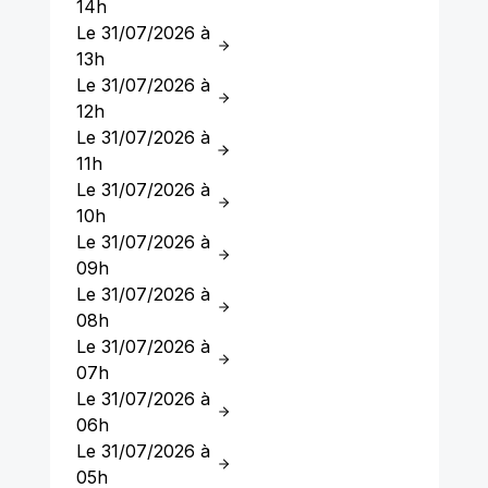
14h
Le 31/07/2026 à
13h
Le 31/07/2026 à
12h
Le 31/07/2026 à
11h
Le 31/07/2026 à
10h
Le 31/07/2026 à
09h
Le 31/07/2026 à
08h
Le 31/07/2026 à
07h
Le 31/07/2026 à
06h
Le 31/07/2026 à
05h