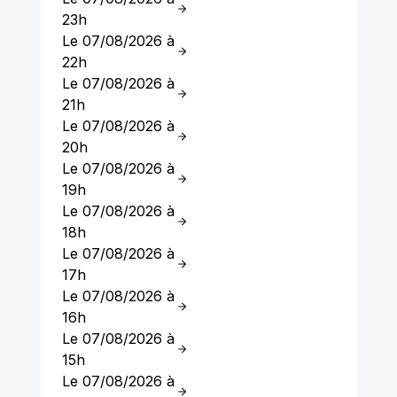
23h
Le 07/08/2026 à
22h
Le 07/08/2026 à
21h
Le 07/08/2026 à
20h
Le 07/08/2026 à
19h
Le 07/08/2026 à
18h
Le 07/08/2026 à
17h
Le 07/08/2026 à
16h
Le 07/08/2026 à
15h
Le 07/08/2026 à