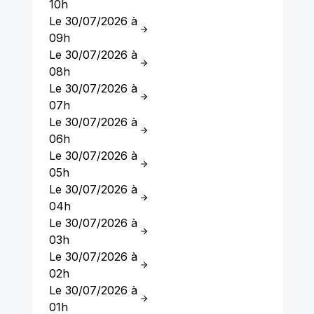
10h
Le 30/07/2026 à
09h
Le 30/07/2026 à
08h
Le 30/07/2026 à
07h
Le 30/07/2026 à
06h
Le 30/07/2026 à
05h
Le 30/07/2026 à
04h
Le 30/07/2026 à
03h
Le 30/07/2026 à
02h
Le 30/07/2026 à
01h