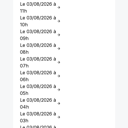
Le 03/08/2026 à
11h
Le 03/08/2026 à
10h
Le 03/08/2026 à
09h
Le 03/08/2026 à
08h
Le 03/08/2026 à
07h
Le 03/08/2026 à
06h
Le 03/08/2026 à
05h
Le 03/08/2026 à
04h
Le 03/08/2026 à
03h
Le 03/08/2026 à