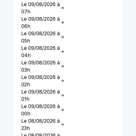
Le 09/08/2026 à
07h
Le 09/08/2026 à
06h
Le 09/08/2026 à
05h
Le 09/08/2026 à
04h
Le 09/08/2026 à
03h
Le 09/08/2026 à
02h
Le 09/08/2026 à
01h
Le 09/08/2026 à
00h
Le 08/08/2026 à
23h
Le 08/08/2026 à