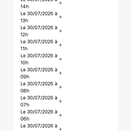
14h
Le 30/07/2026 à
13h
Le 30/07/2026 à
12h
Le 30/07/2026 à
11h
Le 30/07/2026 à
10h
Le 30/07/2026 à
09h
Le 30/07/2026 à
08h
Le 30/07/2026 à
07h
Le 30/07/2026 à
06h
Le 30/07/2026 à