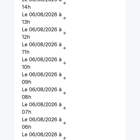
14h
Le 06/08/2026 à
13h
Le 06/08/2026 à
12h
Le 06/08/2026 à
11h
Le 06/08/2026 à
10h
Le 06/08/2026 à
09h
Le 06/08/2026 à
08h
Le 06/08/2026 à
07h
Le 06/08/2026 à
06h
Le 06/08/2026 à