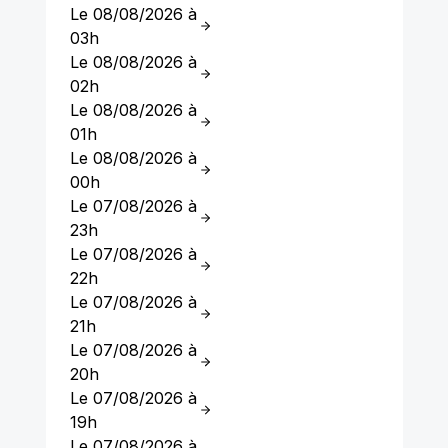
Le 08/08/2026 à
03h
Le 08/08/2026 à
02h
Le 08/08/2026 à
01h
Le 08/08/2026 à
00h
Le 07/08/2026 à
23h
Le 07/08/2026 à
22h
Le 07/08/2026 à
21h
Le 07/08/2026 à
20h
Le 07/08/2026 à
19h
Le 07/08/2026 à