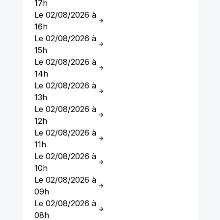
17h
Le 02/08/2026 à
16h
Le 02/08/2026 à
15h
Le 02/08/2026 à
14h
Le 02/08/2026 à
13h
Le 02/08/2026 à
12h
Le 02/08/2026 à
11h
Le 02/08/2026 à
10h
Le 02/08/2026 à
09h
Le 02/08/2026 à
08h