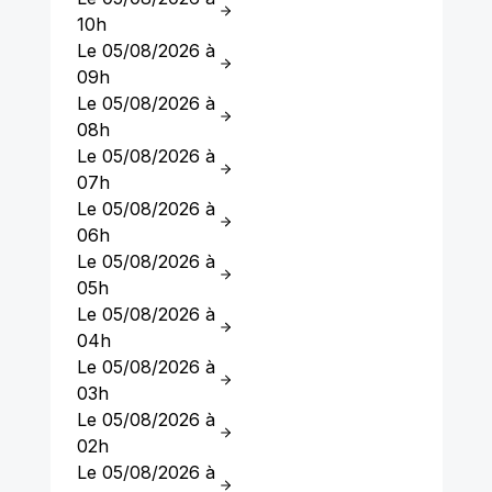
10h
Le 05/08/2026 à
09h
Le 05/08/2026 à
08h
Le 05/08/2026 à
07h
Le 05/08/2026 à
06h
Le 05/08/2026 à
05h
Le 05/08/2026 à
04h
Le 05/08/2026 à
03h
Le 05/08/2026 à
02h
Le 05/08/2026 à