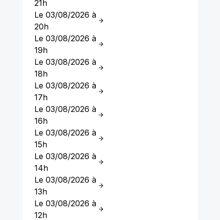
21h
Le 03/08/2026 à
20h
Le 03/08/2026 à
19h
Le 03/08/2026 à
18h
Le 03/08/2026 à
17h
Le 03/08/2026 à
16h
Le 03/08/2026 à
15h
Le 03/08/2026 à
14h
Le 03/08/2026 à
13h
Le 03/08/2026 à
12h