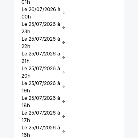
01h
Le 26/07/2026 à
00h
Le 25/07/2026 à
23h
Le 25/07/2026 à
22h
Le 25/07/2026 à
21h
Le 25/07/2026 à
20h
Le 25/07/2026 à
19h
Le 25/07/2026 à
18h
Le 25/07/2026 à
17h
Le 25/07/2026 à
16h