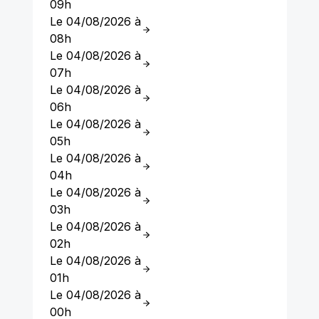
09h
Le 04/08/2026 à
08h
Le 04/08/2026 à
07h
Le 04/08/2026 à
06h
Le 04/08/2026 à
05h
Le 04/08/2026 à
04h
Le 04/08/2026 à
03h
Le 04/08/2026 à
02h
Le 04/08/2026 à
01h
Le 04/08/2026 à
00h