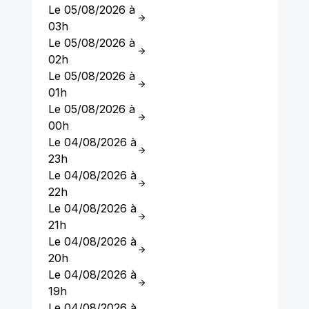
Le 05/08/2026 à
03h
Le 05/08/2026 à
02h
Le 05/08/2026 à
01h
Le 05/08/2026 à
00h
Le 04/08/2026 à
23h
Le 04/08/2026 à
22h
Le 04/08/2026 à
21h
Le 04/08/2026 à
20h
Le 04/08/2026 à
19h
Le 04/08/2026 à