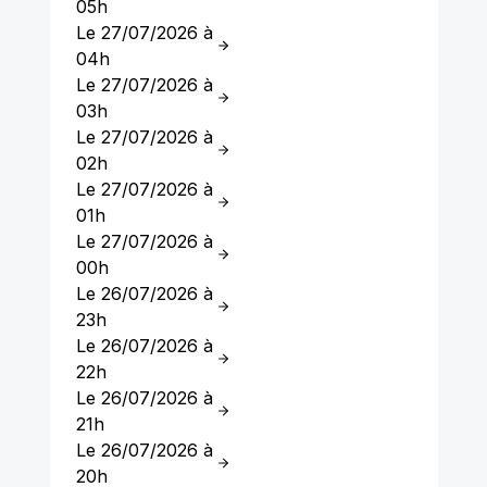
05h
Le 27/07/2026 à
04h
Le 27/07/2026 à
03h
Le 27/07/2026 à
02h
Le 27/07/2026 à
01h
Le 27/07/2026 à
00h
Le 26/07/2026 à
23h
Le 26/07/2026 à
22h
Le 26/07/2026 à
21h
Le 26/07/2026 à
20h