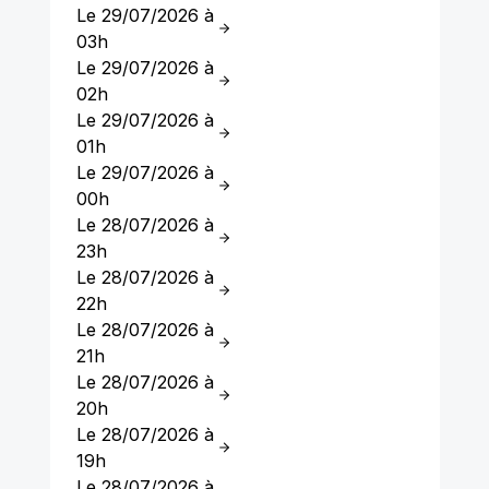
Le 29/07/2026 à
03h
Le 29/07/2026 à
02h
Le 29/07/2026 à
01h
Le 29/07/2026 à
00h
Le 28/07/2026 à
23h
Le 28/07/2026 à
22h
Le 28/07/2026 à
21h
Le 28/07/2026 à
20h
Le 28/07/2026 à
19h
Le 28/07/2026 à