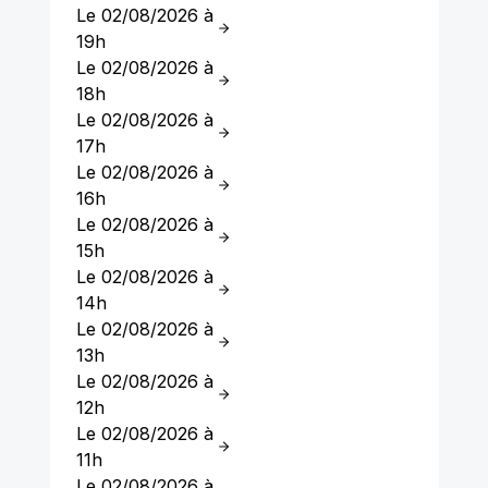
Le 02/08/2026 à
19h
Le 02/08/2026 à
18h
Le 02/08/2026 à
17h
Le 02/08/2026 à
16h
Le 02/08/2026 à
15h
Le 02/08/2026 à
14h
Le 02/08/2026 à
13h
Le 02/08/2026 à
12h
Le 02/08/2026 à
11h
Le 02/08/2026 à