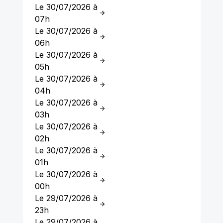
Le 30/07/2026 à
07h
Le 30/07/2026 à
06h
Le 30/07/2026 à
05h
Le 30/07/2026 à
04h
Le 30/07/2026 à
03h
Le 30/07/2026 à
02h
Le 30/07/2026 à
01h
Le 30/07/2026 à
00h
Le 29/07/2026 à
23h
Le 29/07/2026 à