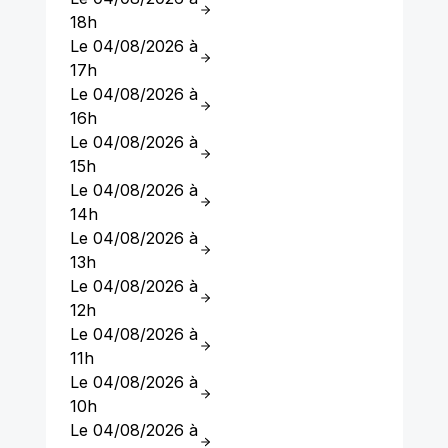
18h
Le 04/08/2026 à
17h
Le 04/08/2026 à
16h
Le 04/08/2026 à
15h
Le 04/08/2026 à
14h
Le 04/08/2026 à
13h
Le 04/08/2026 à
12h
Le 04/08/2026 à
11h
Le 04/08/2026 à
10h
Le 04/08/2026 à