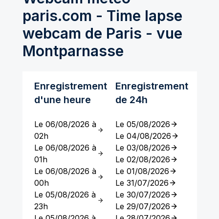
paris.com - Time lapse
webcam de Paris - vue
Montparnasse
Enregistrement
Enregistrement
d'une heure
de 24h
Le 06/08/2026 à
Le 05/08/2026
02h
Le 04/08/2026
Le 06/08/2026 à
Le 03/08/2026
01h
Le 02/08/2026
Le 06/08/2026 à
Le 01/08/2026
00h
Le 31/07/2026
Le 05/08/2026 à
Le 30/07/2026
23h
Le 29/07/2026
Le 05/08/2026 à
Le 28/07/2026