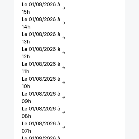
Le 01/08/2026 à
15h
Le 01/08/2026 à
14h
Le 01/08/2026 à
13h
Le 01/08/2026 à
12h
Le 01/08/2026 à
11h
Le 01/08/2026 à
10h
Le 01/08/2026 à
09h
Le 01/08/2026 à
08h
Le 01/08/2026 à
07h
Le 01/08/2026 à