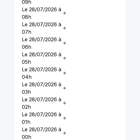
09h
Le 28/07/2026 à
08h
Le 28/07/2026 à
07h
Le 28/07/2026 à
06h
Le 28/07/2026 à
05h
Le 28/07/2026 à
04h
Le 28/07/2026 à
03h
Le 28/07/2026 à
02h
Le 28/07/2026 à
01h
Le 28/07/2026 à
00h