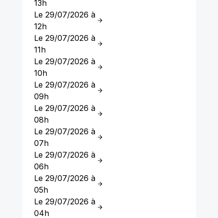
13h
Le 29/07/2026 à
12h
Le 29/07/2026 à
11h
Le 29/07/2026 à
10h
Le 29/07/2026 à
09h
Le 29/07/2026 à
08h
Le 29/07/2026 à
07h
Le 29/07/2026 à
06h
Le 29/07/2026 à
05h
Le 29/07/2026 à
04h