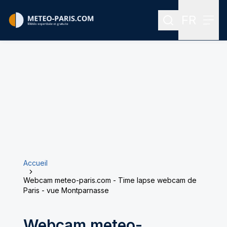
FR
Rechercher
Menu
Menu des
Accueil
Webcam meteo-paris.com - Time lapse webcam de
Paris - vue Montparnasse
Webcam meteo-