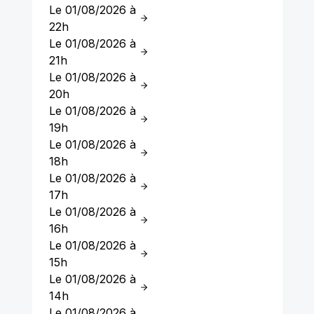
Le 01/08/2026 à
22h
Le 01/08/2026 à
21h
Le 01/08/2026 à
20h
Le 01/08/2026 à
19h
Le 01/08/2026 à
18h
Le 01/08/2026 à
17h
Le 01/08/2026 à
16h
Le 01/08/2026 à
15h
Le 01/08/2026 à
14h
Le 01/08/2026 à