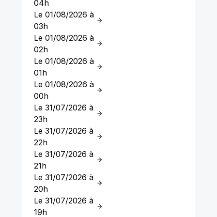
04h
Le 01/08/2026 à
03h
Le 01/08/2026 à
02h
Le 01/08/2026 à
01h
Le 01/08/2026 à
00h
Le 31/07/2026 à
23h
Le 31/07/2026 à
22h
Le 31/07/2026 à
21h
Le 31/07/2026 à
20h
Le 31/07/2026 à
19h