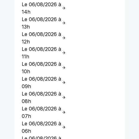
Le 06/08/2026 à
14h
Le 06/08/2026 à
13h
Le 06/08/2026 à
12h
Le 06/08/2026 à
11h
Le 06/08/2026 à
10h
Le 06/08/2026 à
09h
Le 06/08/2026 à
08h
Le 06/08/2026 à
07h
Le 06/08/2026 à
06h
Le 06/08/2026 à