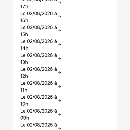
17h
Le 02/08/2026 à
16h
Le 02/08/2026 à
15h
Le 02/08/2026 à
14h
Le 02/08/2026 à
13h
Le 02/08/2026 à
12h
Le 02/08/2026 à
11h
Le 02/08/2026 à
10h
Le 02/08/2026 à
09h
Le 02/08/2026 à