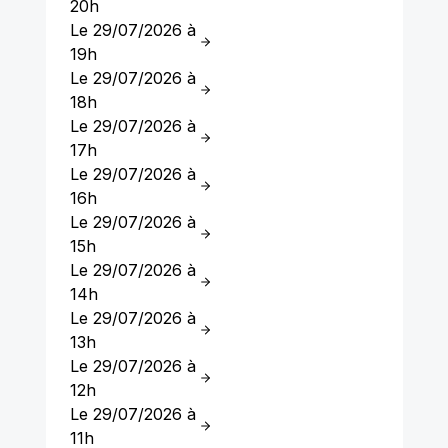
20h
Le 29/07/2026 à
19h
Le 29/07/2026 à
18h
Le 29/07/2026 à
17h
Le 29/07/2026 à
16h
Le 29/07/2026 à
15h
Le 29/07/2026 à
14h
Le 29/07/2026 à
13h
Le 29/07/2026 à
12h
Le 29/07/2026 à
11h