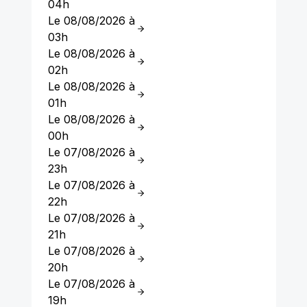
04h
Le 08/08/2026 à
03h
Le 08/08/2026 à
02h
Le 08/08/2026 à
01h
Le 08/08/2026 à
00h
Le 07/08/2026 à
23h
Le 07/08/2026 à
22h
Le 07/08/2026 à
21h
Le 07/08/2026 à
20h
Le 07/08/2026 à
19h