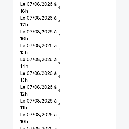
Le 07/08/2026 à
18h
Le 07/08/2026 à
17h
Le 07/08/2026 à
16h
Le 07/08/2026 à
15h
Le 07/08/2026 à
14h
Le 07/08/2026 à
13h
Le 07/08/2026 à
12h
Le 07/08/2026 à
11h
Le 07/08/2026 à
10h
Le 07/08/2026 à