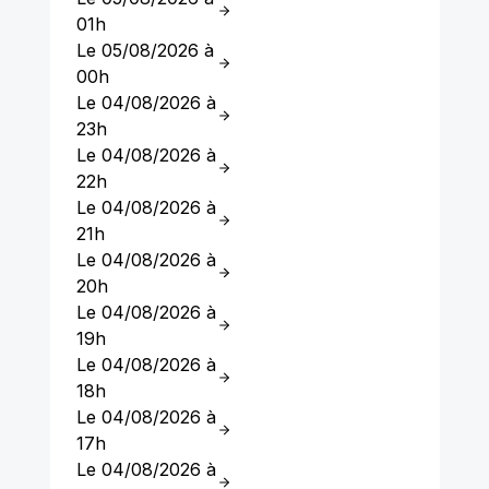
01h
Le 05/08/2026 à
00h
Le 04/08/2026 à
23h
Le 04/08/2026 à
22h
Le 04/08/2026 à
21h
Le 04/08/2026 à
20h
Le 04/08/2026 à
19h
Le 04/08/2026 à
18h
Le 04/08/2026 à
17h
Le 04/08/2026 à