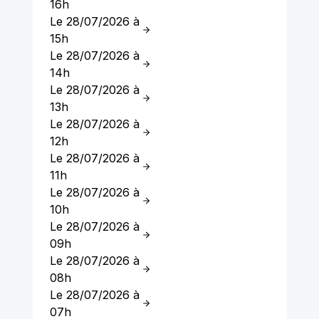
16h
Le 28/07/2026 à
15h
Le 28/07/2026 à
14h
Le 28/07/2026 à
13h
Le 28/07/2026 à
12h
Le 28/07/2026 à
11h
Le 28/07/2026 à
10h
Le 28/07/2026 à
09h
Le 28/07/2026 à
08h
Le 28/07/2026 à
07h