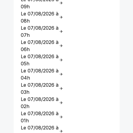
09h
Le 07/08/2026 à
08h
Le 07/08/2026 à
07h
Le 07/08/2026 à
06h
Le 07/08/2026 à
05h
Le 07/08/2026 à
04h
Le 07/08/2026 à
03h
Le 07/08/2026 à
02h
Le 07/08/2026 à
01h
Le 07/08/2026 à