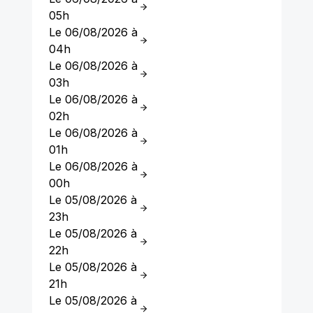
05h
Le 06/08/2026 à
04h
Le 06/08/2026 à
03h
Le 06/08/2026 à
02h
Le 06/08/2026 à
01h
Le 06/08/2026 à
00h
Le 05/08/2026 à
23h
Le 05/08/2026 à
22h
Le 05/08/2026 à
21h
Le 05/08/2026 à