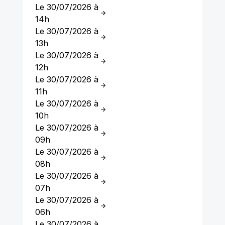
Le 30/07/2026 à
14h
Le 30/07/2026 à
13h
Le 30/07/2026 à
12h
Le 30/07/2026 à
11h
Le 30/07/2026 à
10h
Le 30/07/2026 à
09h
Le 30/07/2026 à
08h
Le 30/07/2026 à
07h
Le 30/07/2026 à
06h
Le 30/07/2026 à