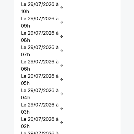
Le 29/07/2026 à
10h
Le 29/07/2026 à
09h
Le 29/07/2026 à
08h
Le 29/07/2026 à
07h
Le 29/07/2026 à
06h
Le 29/07/2026 à
05h
Le 29/07/2026 à
04h
Le 29/07/2026 à
03h
Le 29/07/2026 à
02h
Le 29/07/2026 à