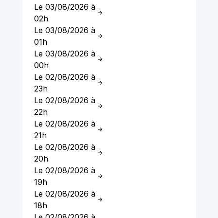
Le 03/08/2026 à
02h
Le 03/08/2026 à
01h
Le 03/08/2026 à
00h
Le 02/08/2026 à
23h
Le 02/08/2026 à
22h
Le 02/08/2026 à
21h
Le 02/08/2026 à
20h
Le 02/08/2026 à
19h
Le 02/08/2026 à
18h
Le 02/08/2026 à