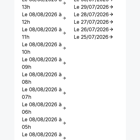
13h
Le 29/07/2026
Le 08/08/2026 à
Le 28/07/2026
12h
Le 27/07/2026
Le 08/08/2026 à
Le 26/07/2026
11h
Le 25/07/2026
Le 08/08/2026 à
10h
Le 08/08/2026 à
09h
Le 08/08/2026 à
08h
Le 08/08/2026 à
07h
Le 08/08/2026 à
06h
Le 08/08/2026 à
05h
Le 08/08/2026 à