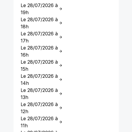
Le 28/07/2026 à
19h
Le 28/07/2026 à
18h
Le 28/07/2026 à
17h
Le 28/07/2026 à
16h
Le 28/07/2026 à
15h
Le 28/07/2026 à
14h
Le 28/07/2026 à
13h
Le 28/07/2026 à
12h
Le 28/07/2026 à
11h