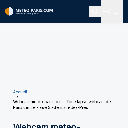
FR
Rechercher
Menu
Menu des
Accueil
Webcam meteo-paris.com - Time lapse webcam de
Paris centre - vue St-Germain-des-Prés
Webcam meteo-