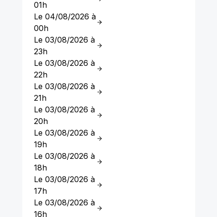
01h
Le 04/08/2026 à
00h
Le 03/08/2026 à
23h
Le 03/08/2026 à
22h
Le 03/08/2026 à
21h
Le 03/08/2026 à
20h
Le 03/08/2026 à
19h
Le 03/08/2026 à
18h
Le 03/08/2026 à
17h
Le 03/08/2026 à
16h