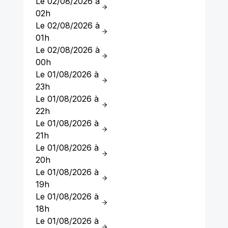
Le 02/08/2026 à
02h
Le 02/08/2026 à
01h
Le 02/08/2026 à
00h
Le 01/08/2026 à
23h
Le 01/08/2026 à
22h
Le 01/08/2026 à
21h
Le 01/08/2026 à
20h
Le 01/08/2026 à
19h
Le 01/08/2026 à
18h
Le 01/08/2026 à