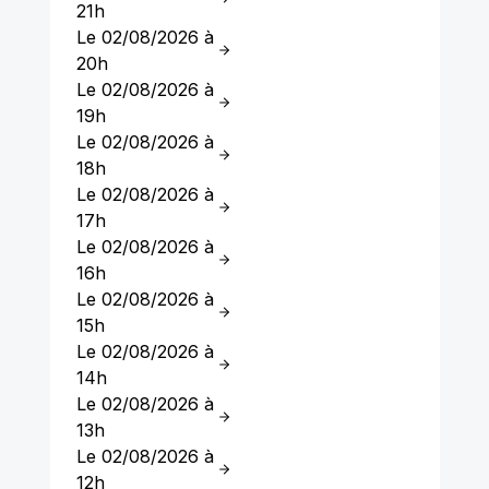
21h
Le 02/08/2026 à
20h
Le 02/08/2026 à
19h
Le 02/08/2026 à
18h
Le 02/08/2026 à
17h
Le 02/08/2026 à
16h
Le 02/08/2026 à
15h
Le 02/08/2026 à
14h
Le 02/08/2026 à
13h
Le 02/08/2026 à
12h