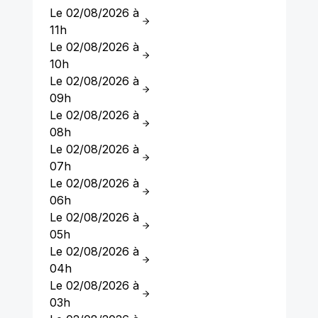
Le 02/08/2026 à
11h
Le 02/08/2026 à
10h
Le 02/08/2026 à
09h
Le 02/08/2026 à
08h
Le 02/08/2026 à
07h
Le 02/08/2026 à
06h
Le 02/08/2026 à
05h
Le 02/08/2026 à
04h
Le 02/08/2026 à
03h