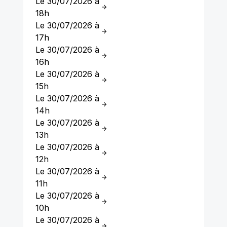
Le 30/07/2026 à
18h
Le 30/07/2026 à
17h
Le 30/07/2026 à
16h
Le 30/07/2026 à
15h
Le 30/07/2026 à
14h
Le 30/07/2026 à
13h
Le 30/07/2026 à
12h
Le 30/07/2026 à
11h
Le 30/07/2026 à
10h
Le 30/07/2026 à