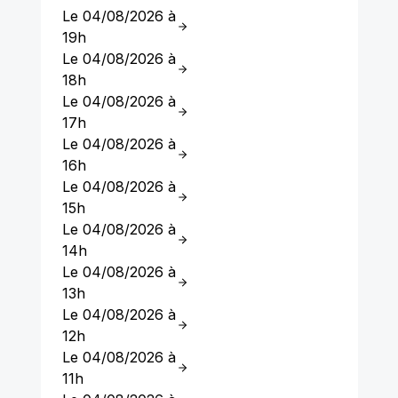
Le 04/08/2026 à
19h
Le 04/08/2026 à
18h
Le 04/08/2026 à
17h
Le 04/08/2026 à
16h
Le 04/08/2026 à
15h
Le 04/08/2026 à
14h
Le 04/08/2026 à
13h
Le 04/08/2026 à
12h
Le 04/08/2026 à
11h