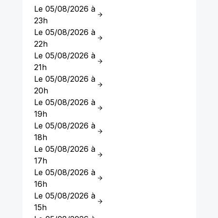
Le 05/08/2026 à
23h
Le 05/08/2026 à
22h
Le 05/08/2026 à
21h
Le 05/08/2026 à
20h
Le 05/08/2026 à
19h
Le 05/08/2026 à
18h
Le 05/08/2026 à
17h
Le 05/08/2026 à
16h
Le 05/08/2026 à
15h