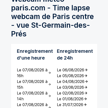
paris.com - Time lapse
webcam de Paris centre
- vue St-Germain-des-
Prés
Enregistrement
Enregistrement
d'une heure
de 24h
Le 07/08/2026 à
Le 06/08/2026
16h
Le 05/08/2026
Le 07/08/2026 à
Le 04/08/2026
15h
Le 03/08/2026
Le 07/08/2026 à
Le 02/08/2026
14h
Le 01/08/2026
Le 07/08/2026 à
Le 31/07/2026