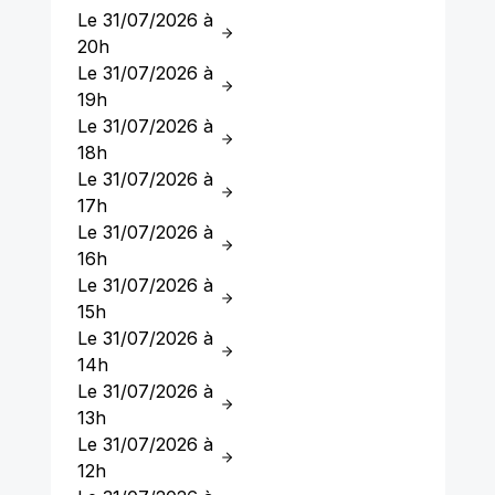
Le 31/07/2026 à
20h
Le 31/07/2026 à
19h
Le 31/07/2026 à
18h
Le 31/07/2026 à
17h
Le 31/07/2026 à
16h
Le 31/07/2026 à
15h
Le 31/07/2026 à
14h
Le 31/07/2026 à
13h
Le 31/07/2026 à
12h