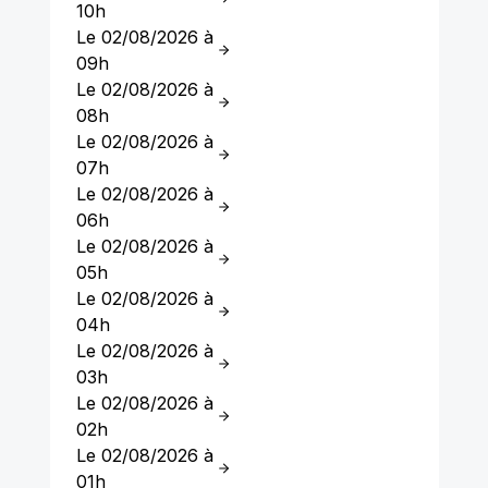
10h
Le 02/08/2026 à
09h
Le 02/08/2026 à
08h
Le 02/08/2026 à
07h
Le 02/08/2026 à
06h
Le 02/08/2026 à
05h
Le 02/08/2026 à
04h
Le 02/08/2026 à
03h
Le 02/08/2026 à
02h
Le 02/08/2026 à
01h