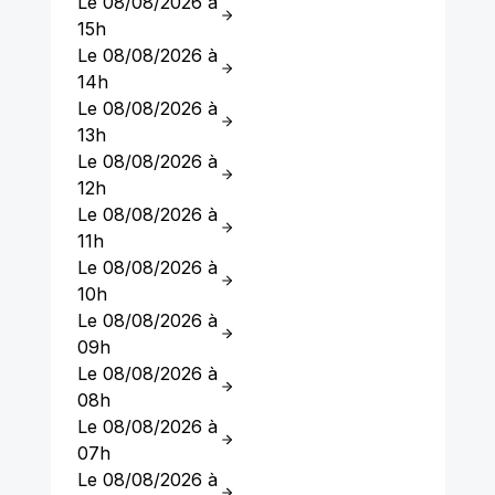
Le 08/08/2026 à
15h
Le 08/08/2026 à
14h
Le 08/08/2026 à
13h
Le 08/08/2026 à
12h
Le 08/08/2026 à
11h
Le 08/08/2026 à
10h
Le 08/08/2026 à
09h
Le 08/08/2026 à
08h
Le 08/08/2026 à
07h
Le 08/08/2026 à