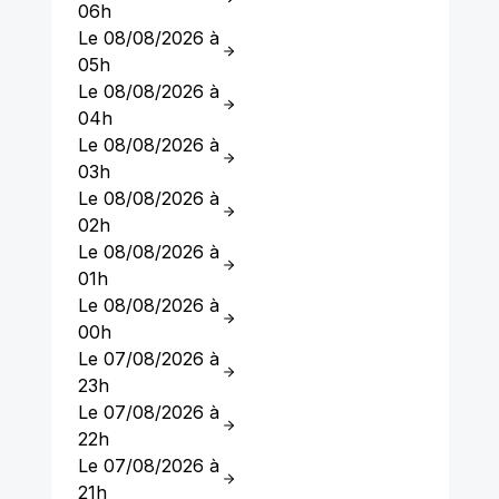
06h
Le 08/08/2026 à
05h
Le 08/08/2026 à
04h
Le 08/08/2026 à
03h
Le 08/08/2026 à
02h
Le 08/08/2026 à
01h
Le 08/08/2026 à
00h
Le 07/08/2026 à
23h
Le 07/08/2026 à
22h
Le 07/08/2026 à
21h