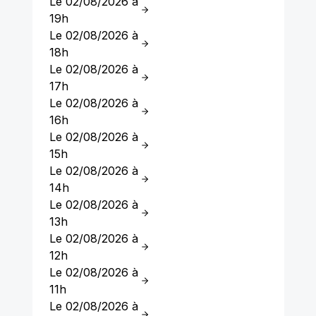
Le 02/08/2026 à
19h
Le 02/08/2026 à
18h
Le 02/08/2026 à
17h
Le 02/08/2026 à
16h
Le 02/08/2026 à
15h
Le 02/08/2026 à
14h
Le 02/08/2026 à
13h
Le 02/08/2026 à
12h
Le 02/08/2026 à
11h
Le 02/08/2026 à