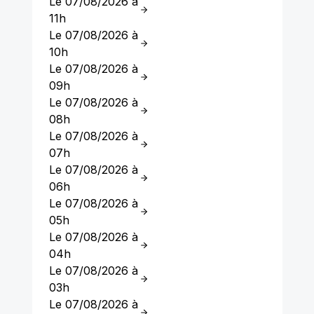
Le 07/08/2026 à
11h
Le 07/08/2026 à
10h
Le 07/08/2026 à
09h
Le 07/08/2026 à
08h
Le 07/08/2026 à
07h
Le 07/08/2026 à
06h
Le 07/08/2026 à
05h
Le 07/08/2026 à
04h
Le 07/08/2026 à
03h
Le 07/08/2026 à