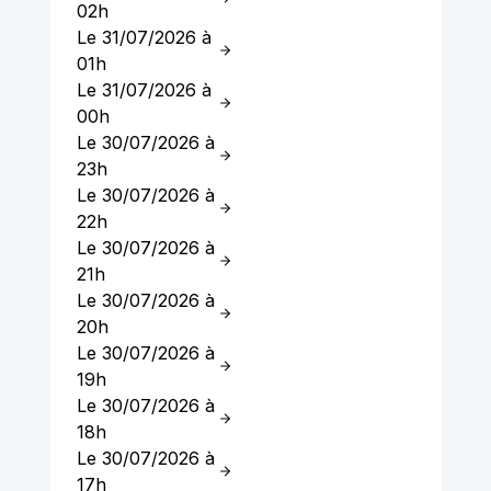
02h
Le 31/07/2026 à
01h
Le 31/07/2026 à
00h
Le 30/07/2026 à
23h
Le 30/07/2026 à
22h
Le 30/07/2026 à
21h
Le 30/07/2026 à
20h
Le 30/07/2026 à
19h
Le 30/07/2026 à
18h
Le 30/07/2026 à
17h