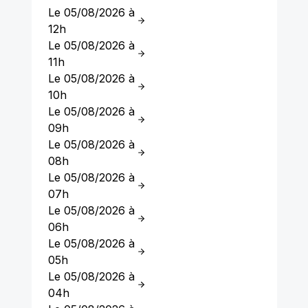
Le 05/08/2026 à
12h
Le 05/08/2026 à
11h
Le 05/08/2026 à
10h
Le 05/08/2026 à
09h
Le 05/08/2026 à
08h
Le 05/08/2026 à
07h
Le 05/08/2026 à
06h
Le 05/08/2026 à
05h
Le 05/08/2026 à
04h