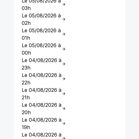
Le 05/08/2026 à
03h
Le 05/08/2026 à
02h
Le 05/08/2026 à
01h
Le 05/08/2026 à
00h
Le 04/08/2026 à
23h
Le 04/08/2026 à
22h
Le 04/08/2026 à
21h
Le 04/08/2026 à
20h
Le 04/08/2026 à
19h
Le 04/08/2026 à