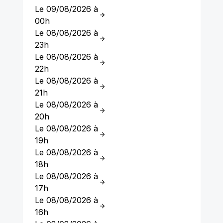
Le 09/08/2026 à
00h
Le 08/08/2026 à
23h
Le 08/08/2026 à
22h
Le 08/08/2026 à
21h
Le 08/08/2026 à
20h
Le 08/08/2026 à
19h
Le 08/08/2026 à
18h
Le 08/08/2026 à
17h
Le 08/08/2026 à
16h