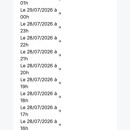
01h
Le 29/07/2026 à
00h
Le 28/07/2026 à
23h
Le 28/07/2026 à
22h
Le 28/07/2026 à
21h
Le 28/07/2026 à
20h
Le 28/07/2026 à
19h
Le 28/07/2026 à
18h
Le 28/07/2026 à
17h
Le 28/07/2026 à
16h