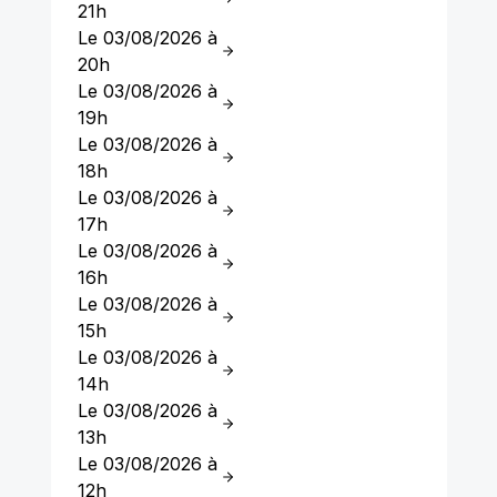
21h
Le 03/08/2026 à
20h
Le 03/08/2026 à
19h
Le 03/08/2026 à
18h
Le 03/08/2026 à
17h
Le 03/08/2026 à
16h
Le 03/08/2026 à
15h
Le 03/08/2026 à
14h
Le 03/08/2026 à
13h
Le 03/08/2026 à
12h