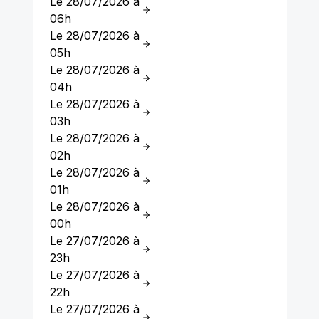
Le 28/07/2026 à
06h
Le 28/07/2026 à
05h
Le 28/07/2026 à
04h
Le 28/07/2026 à
03h
Le 28/07/2026 à
02h
Le 28/07/2026 à
01h
Le 28/07/2026 à
00h
Le 27/07/2026 à
23h
Le 27/07/2026 à
22h
Le 27/07/2026 à