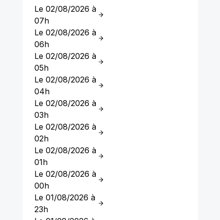
Le 02/08/2026 à
07h
Le 02/08/2026 à
06h
Le 02/08/2026 à
05h
Le 02/08/2026 à
04h
Le 02/08/2026 à
03h
Le 02/08/2026 à
02h
Le 02/08/2026 à
01h
Le 02/08/2026 à
00h
Le 01/08/2026 à
23h