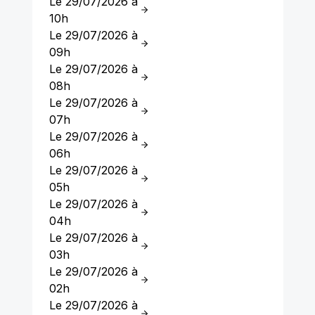
Le 29/07/2026 à
10h
Le 29/07/2026 à
09h
Le 29/07/2026 à
08h
Le 29/07/2026 à
07h
Le 29/07/2026 à
06h
Le 29/07/2026 à
05h
Le 29/07/2026 à
04h
Le 29/07/2026 à
03h
Le 29/07/2026 à
02h
Le 29/07/2026 à