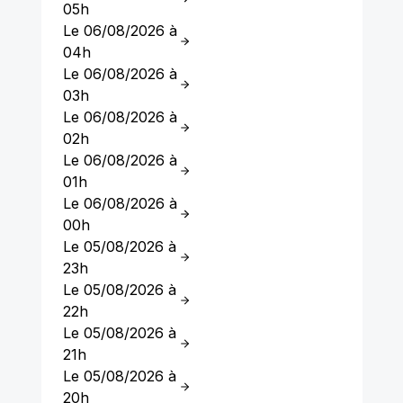
05h
Le 06/08/2026 à
04h
Le 06/08/2026 à
03h
Le 06/08/2026 à
02h
Le 06/08/2026 à
01h
Le 06/08/2026 à
00h
Le 05/08/2026 à
23h
Le 05/08/2026 à
22h
Le 05/08/2026 à
21h
Le 05/08/2026 à
20h