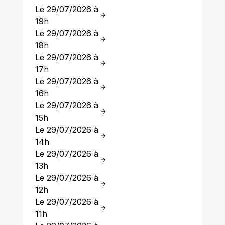
Le 29/07/2026 à
19h
Le 29/07/2026 à
18h
Le 29/07/2026 à
17h
Le 29/07/2026 à
16h
Le 29/07/2026 à
15h
Le 29/07/2026 à
14h
Le 29/07/2026 à
13h
Le 29/07/2026 à
12h
Le 29/07/2026 à
11h