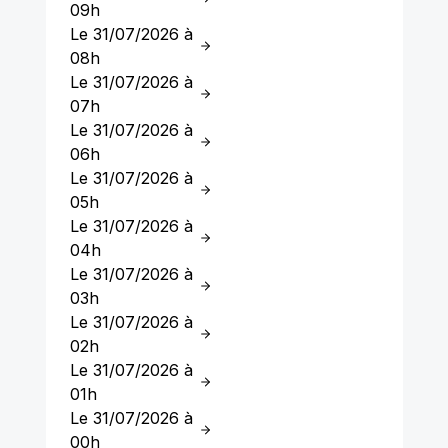
09h
Le 31/07/2026 à
08h
Le 31/07/2026 à
07h
Le 31/07/2026 à
06h
Le 31/07/2026 à
05h
Le 31/07/2026 à
04h
Le 31/07/2026 à
03h
Le 31/07/2026 à
02h
Le 31/07/2026 à
01h
Le 31/07/2026 à
00h