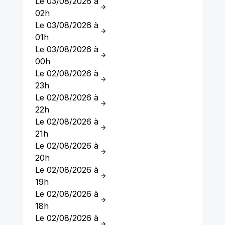
Le 03/08/2026 à
02h
Le 03/08/2026 à
01h
Le 03/08/2026 à
00h
Le 02/08/2026 à
23h
Le 02/08/2026 à
22h
Le 02/08/2026 à
21h
Le 02/08/2026 à
20h
Le 02/08/2026 à
19h
Le 02/08/2026 à
18h
Le 02/08/2026 à