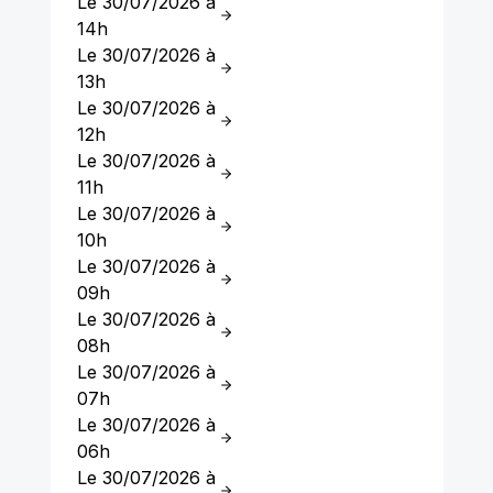
Le 30/07/2026 à
14h
Le 30/07/2026 à
13h
Le 30/07/2026 à
12h
Le 30/07/2026 à
11h
Le 30/07/2026 à
10h
Le 30/07/2026 à
09h
Le 30/07/2026 à
08h
Le 30/07/2026 à
07h
Le 30/07/2026 à
06h
Le 30/07/2026 à