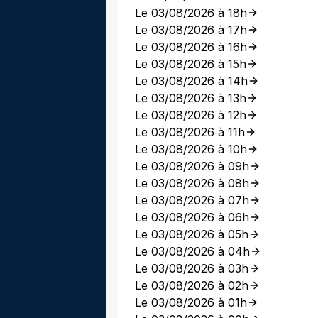
Le 03/08/2026 à 18h
Le 03/08/2026 à 17h
Le 03/08/2026 à 16h
Le 03/08/2026 à 15h
Le 03/08/2026 à 14h
Le 03/08/2026 à 13h
Le 03/08/2026 à 12h
Le 03/08/2026 à 11h
Le 03/08/2026 à 10h
Le 03/08/2026 à 09h
Le 03/08/2026 à 08h
Le 03/08/2026 à 07h
Le 03/08/2026 à 06h
Le 03/08/2026 à 05h
Le 03/08/2026 à 04h
Le 03/08/2026 à 03h
Le 03/08/2026 à 02h
Le 03/08/2026 à 01h