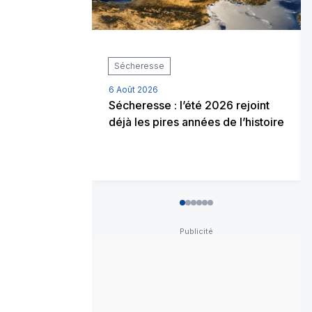
Sécheresse
6 Août 2026
Sécheresse : l’été 2026 rejoint
déjà les pires années de l’histoire
0
1
2
3
4
5