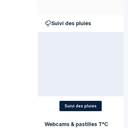
Suivi des pluies
Suivi des pluies
Webcams & pastilles T°C