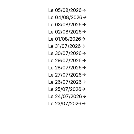
Le 05/08/2026
Le 04/08/2026
Le 03/08/2026
Le 02/08/2026
Le 01/08/2026
Le 31/07/2026
Le 30/07/2026
Le 29/07/2026
Le 28/07/2026
Le 27/07/2026
Le 26/07/2026
Le 25/07/2026
Le 24/07/2026
Le 23/07/2026