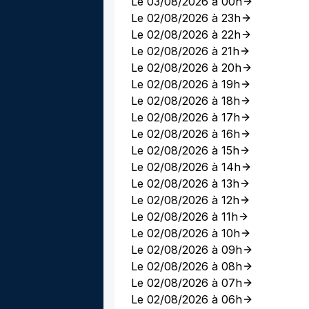
Le 03/08/2026 à 00h
Le 02/08/2026 à 23h
Le 02/08/2026 à 22h
Le 02/08/2026 à 21h
Le 02/08/2026 à 20h
Le 02/08/2026 à 19h
Le 02/08/2026 à 18h
Le 02/08/2026 à 17h
Le 02/08/2026 à 16h
Le 02/08/2026 à 15h
Le 02/08/2026 à 14h
Le 02/08/2026 à 13h
Le 02/08/2026 à 12h
Le 02/08/2026 à 11h
Le 02/08/2026 à 10h
Le 02/08/2026 à 09h
Le 02/08/2026 à 08h
Le 02/08/2026 à 07h
Le 02/08/2026 à 06h