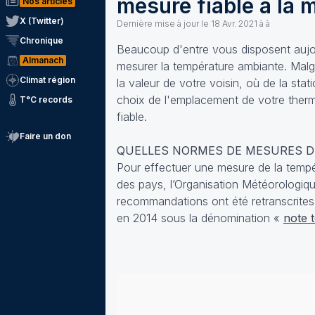
mesure fiable à la 
Nos articles
X (Twitter)
Dernière mise à jour le
18 Avr. 2021 à à
Chronique
Beaucoup d'entre vous disposent aujou
Almanach
mesurer la température ambiante. Malgr
Climat région
la valeur de votre voisin, où de la sta
choix de l'emplacement de votre thermo
T°C records
fiable.
Faire un don
QUELLES NORMES DE MESURES D
Pour effectuer une mesure de la temp
des pays, l’Organisation Météorologiq
recommandations ont été retranscrite
en 2014 sous la dénomination «
note 