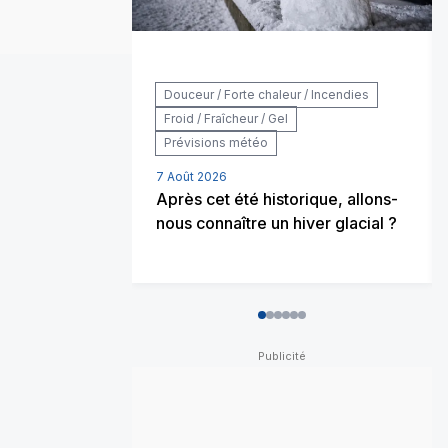
Douceur / Forte chaleur / Incendies
Froid / Fraîcheur / Gel
Prévisions météo
7 Août 2026
Après cet été historique, allons-
nous connaître un hiver glacial ?
0
1
2
3
4
5