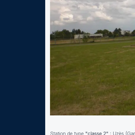
Station de type
"classe 2"
: Uzès (Gar