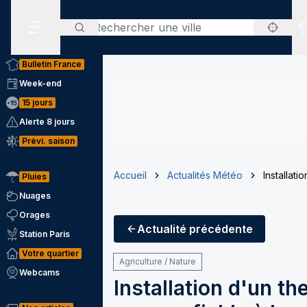
Rechercher
Menu secondaire
Bulletin France
Week-end
15 jours
Alerte 8 jours
Prévi. saison
Accueil
Actualités Météo
Installat
Pluies
Nuages
Orages
Actualité
précédente
Station Paris
Votre quartier
Agriculture / Nature
Webcams
Installation d'un t