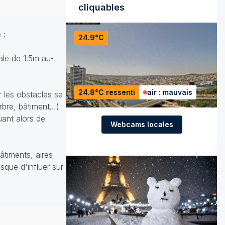
cliquables
 :
24.9°C
male de 1.5m au-
24.8°C ressenti
air : mauvais
r les obstacles se
(arbre, bâtiment…)
uant alors de
Webcams locales
âtiments, aires
sque d'influer sur