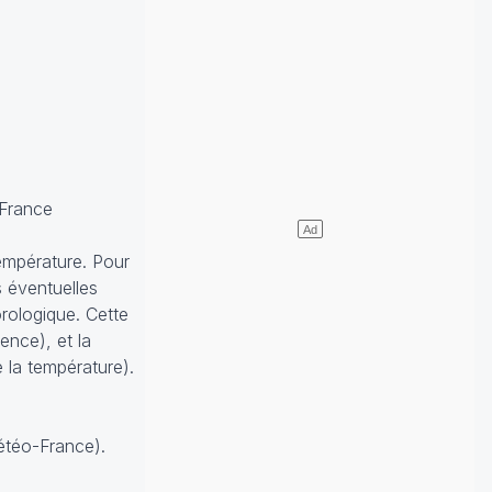
France
température. Pour
s éventuelles
rologique. Cette
rence), et la
 la température).
Météo-France).