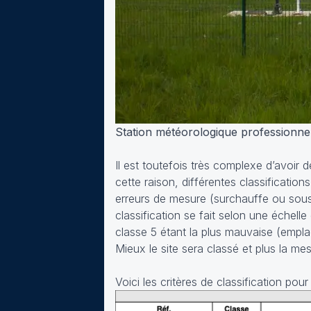
Station météorologique professionne
Il est toutefois très complexe d’avoir
cette raison, différentes classificati
erreurs de mesure (surchauffe ou sous
classification se fait selon une échelle 
classe 5 étant la plus mauvaise (empla
Mieux le site sera classé et plus la me
Voici les critères de classification p