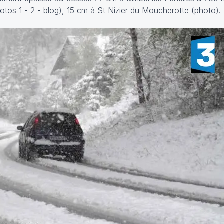
hotos
1
-
2
-
blog
), 15 cm à St Nizier du Moucherotte (
photo
).