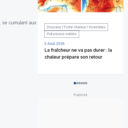
n, se cumulant aux
Douceur / Forte chaleur / Incendies
Prévisions météo
5 Août 2026
La fraîcheur ne va pas durer : la
chaleur prépare son retour
0
1
2
3
4
5