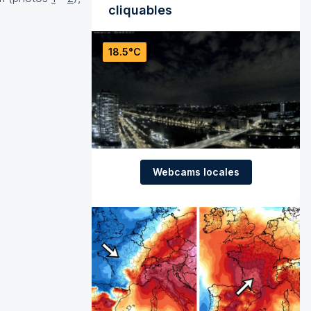
cliquables
18.5°C
Webcams locales