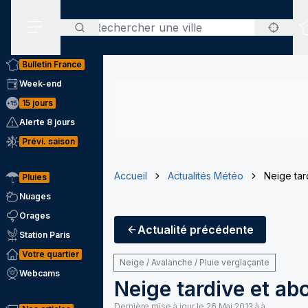
Rechercher
Menu secondaire
Bulletin France
Week-end
15 jours
Alerte 8 jours
Prévi. saison
Accueil
Actualités Météo
Neige tar
Pluies
Nuages
Orages
Actualité
précédente
Station Paris
Votre quartier
Neige / Avalanche / Pluie verglaçante
Webcams
Neige tardive et ab
Dernière mise à jour le
26 Mai 2013 à à