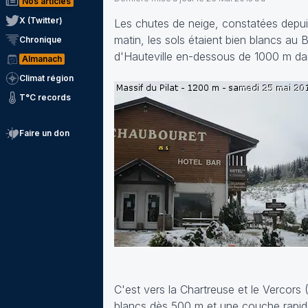
Nos articles
X (Twitter)
Les chutes de neige, constatées depuis
matin, les sols étaient bien blancs au
Chronique
d'Hauteville en-dessous de 1000 m dan
Almanach
Climat région
T°C records
Faire un don
C'est vers la Chartreuse et le Vercors
blancs dès 500 m et une couche rapid