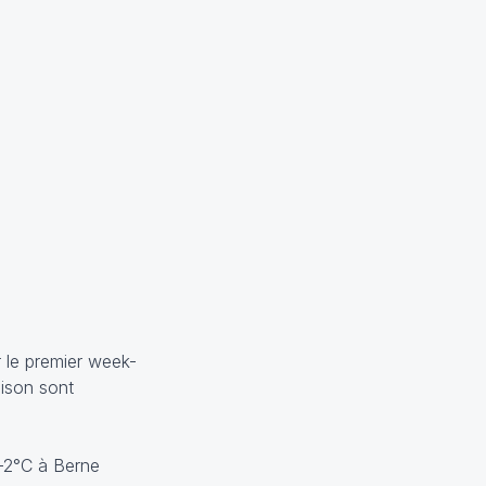
r le premier week-
aison sont
à -2°C à Berne