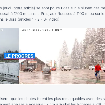
 jeudi (
notre article
) se sont poursuivies sur la plupart des m
 Bessat à 1200 m dans le Pilat, aux Rousses à 1100 m ou sur le
s le Jura (articles
1
-
2
-
3
-
vidéo
).
 (Isère) que les chutes furent les plus remarquables avec des 
ement épaisse au-dessus : 7 cm à Miribel les Echelles à 760