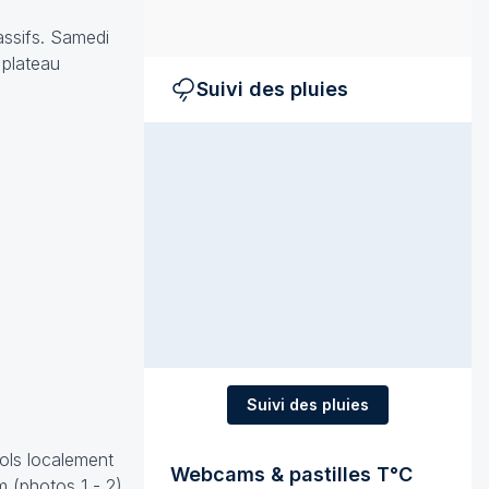
assifs. Samedi
 plateau
Suivi des pluies
Suivi des pluies
sols localement
Webcams & pastilles T°C
 m (photos
1
-
2
),