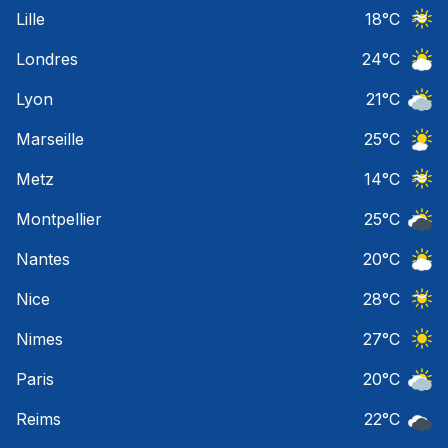
Ciel 
Lille
18
°C
Ciel 
Londres
24
°C
Ciel 
Lyon
21
°C
Ciel 
Marseille
25
°C
Ciel 
Metz
14
°C
Ciel 
Montpellier
25
°C
Ciel 
Nantes
20
°C
Ciel 
Nice
28
°C
Ciel 
Nimes
27
°C
Ciel 
Paris
20
°C
Ciel 
Reims
22
°C
Ciel 