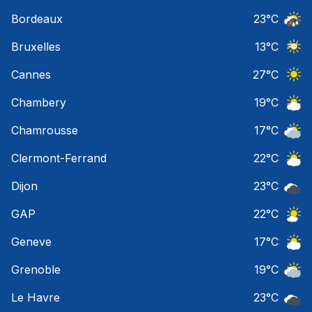
Ciel 
Bordeaux
23
°C
Temps
Bruxelles
13
°C
Ciel 
Cannes
27
°C
Ciel 
Chambery
19
°C
Ciel 
Chamrousse
17
°C
Ciel 
Clermont-Ferrand
22
°C
Ciel 
Dijon
23
°C
Ciel 
GAP
22
°C
Ciel 
Geneve
17
°C
Ciel 
Grenoble
19
°C
Ciel 
Le Havre
23
°C