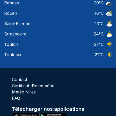
Rennes
20
°C
Ciel 
Rouen
16
°C
Ciel 
Saint-Etienne
23
°C
Ciel 
Strasbourg
24
°C
Ciel 
Toulon
27
°C
Ciel 
Toulouse
21
°C
Ciel 
Contact
Certificat d’intempérie
Météo-villes
FAQ
Télécharger nos applications