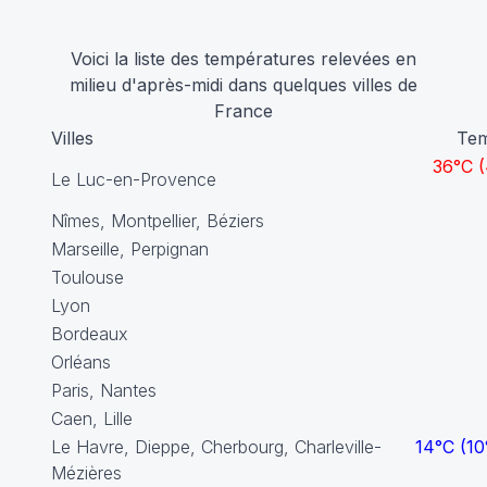
Voici la liste des températures relevées en
milieu d'après-midi dans quelques villes de
France
Villes
Tem
36°C (
Le Luc-en-Provence
Nîmes, Montpellier, Béziers
Marseille, Perpignan
Toulouse
Lyon
Bordeaux
Orléans
Paris, Nantes
Caen, Lille
Le Havre, Dieppe, Cherbourg, Charleville-
14°C (10
Mézières