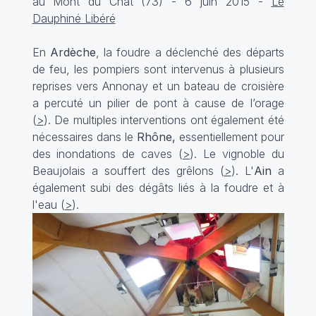
au Mont du Chat (73) - 6 juin 2015 -
Le
Dauphiné Libéré
En
Ardèche
, la foudre a déclenché des départs
de feu, les pompiers sont intervenus à plusieurs
reprises vers Annonay et un bateau de croisière
a percuté un pilier de pont à cause de l’orage
(
>
). De multiples interventions ont également été
nécessaires dans le
Rhône,
essentiellement pour
des inondations de caves (
>
). Le vignoble du
Beaujolais a souffert des grêlons (
>
). L'
Ain
a
également subi des dégâts liés à la foudre et à
l'eau (
>
).