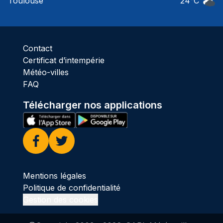
Toulouse
24
°C
Ciel 
Contact
Certificat d’intempérie
Météo-villes
FAQ
Télécharger nos applications
Facebook
Twitter
Mentions légales
Politique de confidentialité
Gestion des cookies