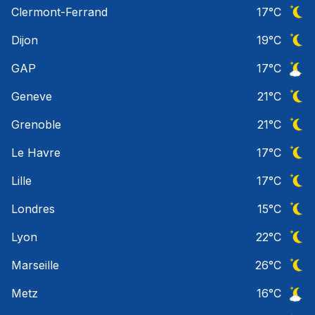
Ciel 
Clermont-Ferrand
17
°C
Ciel 
Dijon
19
°C
Ciel 
GAP
17
°C
Ciel 
Geneve
21
°C
Ciel 
Grenoble
21
°C
Ciel 
Le Havre
17
°C
Ciel 
Lille
17
°C
Ciel 
Londres
15
°C
Ciel 
Lyon
22
°C
Ciel 
Marseille
26
°C
Ciel 
Metz
16
°C
Ciel 