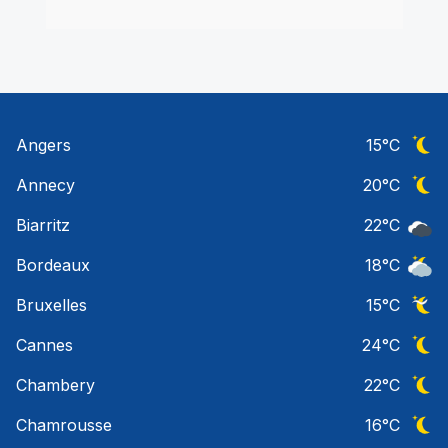
Angers
15
°C
Ciel 
Annecy
20
°C
Ciel 
Biarritz
22
°C
Ciel 
Bordeaux
18
°C
Ciel 
Bruxelles
15
°C
Ciel 
Cannes
24
°C
Ciel 
Chambery
22
°C
Ciel 
Chamrousse
16
°C