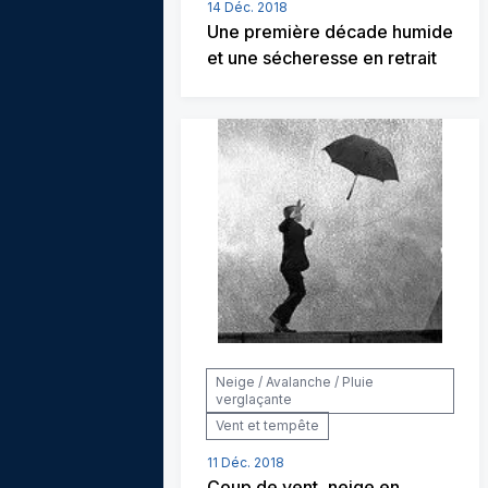
14 Déc. 2018
Une première décade humide
et une sécheresse en retrait
Neige / Avalanche / Pluie
verglaçante
Vent et tempête
11 Déc. 2018
Coup de vent, neige en