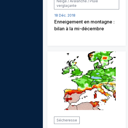
Neige / Avalanche / Pluie
verglaçante
18 Déc. 2018
Enneigement en montagne :
bilan à la mi-décembre
Sécheresse