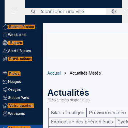
Rechercher
Menu secondaire
Bulletin France
Week-end
15 jours
Alerte 8 jours
Prévi. saison
Accueil
Actualités Météo
Pluies
Nuages
Orages
Actualités
Station Paris
7266
articles disponibles
Votre quartier
Bilan climatique
Prévisions météo
Webcams
Explication des phénomènes
Cycl