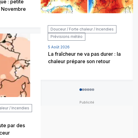
ue : petite
n Novembre
Douceur / Forte chaleur / Incendies
Prévisions météo
5 Août 2026
La fraîcheur ne va pas durer : la
chaleur prépare son retour
0
1
2
3
4
5
aleur / Incendies
te par des
ceur