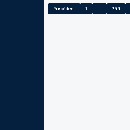
Précédent
1
…
259
258