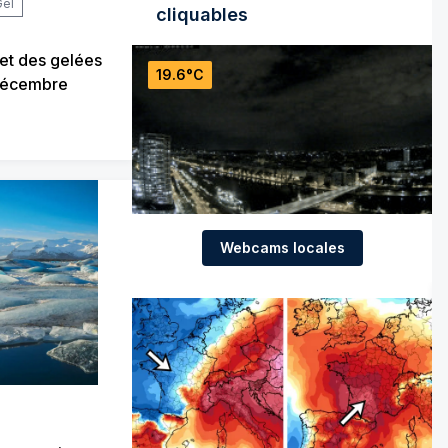
Gel
cliquables
 et des gelées
19.6°C
-décembre
Webcams locales