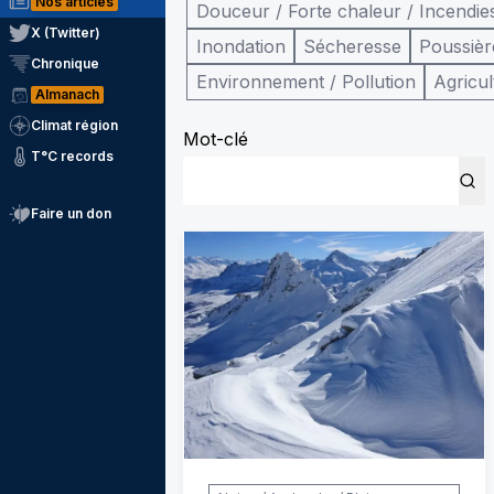
Nos articles
Douceur / Forte chaleur / Incendie
X (Twitter)
Inondation
Sécheresse
Poussièr
Chronique
Environnement / Pollution
Agricul
Almanach
Climat région
Mot-clé
T°C records
Faire un don