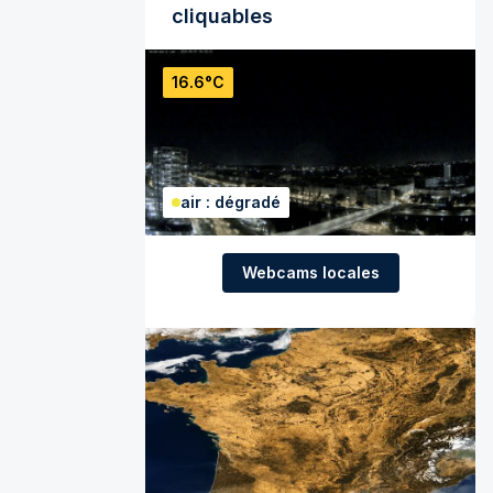
cliquables
16.6°C
air : dégradé
Webcams locales