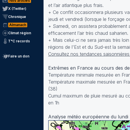
Nos articles
et l’air atlantique plus frais.
X (Twitter)
+ Ce conflit occasionnera plusieurs v
Chronique
jeudi et vendredi (lorsque le forçage 
Almanach
+ Samedi, on assistera probablement a
efficacement l’air très chaud saharien.
Climat région
+ Mais celui-ci ne sera jamais très lo
T°C records
régions de l'Est et du Sud-est la sema
Consultez nos tendances saisonnières 
Faire un don
Extrêmes en France au cours des d
Température minimale mesurée en Franc
Température maximale mesurée en Franc
(38)
Cumul maximum de pluie mesuré au cou
en 1h
Analyse météo européenne du lundi 