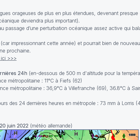
agues orageuses de plus en plus étendues, devenant presque 
océanique deviendra plus important).
u passage d’une perturbation océanique assez active qui bala
in (car impressionnant cette année) et pourrait bien de nouvea
ine prochaine.
ici >>>
ernières 24h
(en-dessous de 500 m d'altitude pour la tempéra
e métropolitaine : 11°C à Fiefs (62)
e métropolitaine : 36,9°C à Villefranche (69), 36.8°C à Sai
rs des 24 dernières heures en métropole : 73 mm à Lorris 
20 juin 2022
(météo allemande)