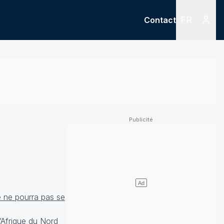
FR
Contact
Menu
Menu des
é ne pourra pas se
d’Afrique du Nord