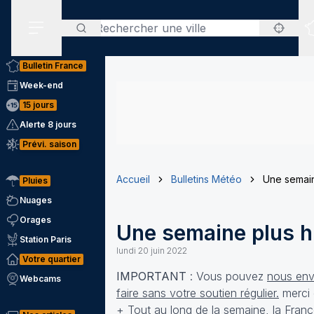
Rechercher
Menu secondaire
Bulletin France
Week-end
15 jours
Alerte 8 jours
Prévi. saison
Accueil
Bulletins Météo
Une semain
Pluies
Nuages
Orages
Une semaine plus h
Station Paris
lundi 20 juin 2022
Votre quartier
IMPORTANT
: Vous pouvez
nous envo
Webcams
faire sans votre soutien régulier.
merci 
+ Tout au long de la semaine, la France